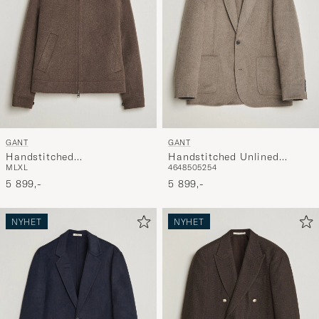
GANT
GANT
Handstitched
Handstitched Unlined
M
L
XL
46
48
50
52
54
Wool/Cashmere Jacket
Blazer Mist Taupe
Shadow Brown
5 899,-
5 899,-
NYHET
NYHET