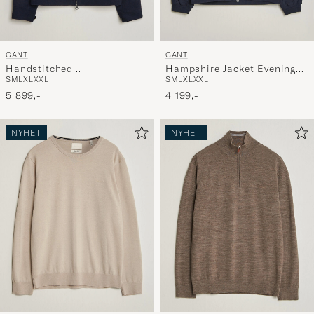
GANT
GANT
Handstitched
Hampshire Jacket Evening
S
M
L
XL
XXL
S
M
L
XL
XXL
Wool/Cashmere Jacket
Blue
Evening Blue
5 899,-
4 199,-
NYHET
NYHET