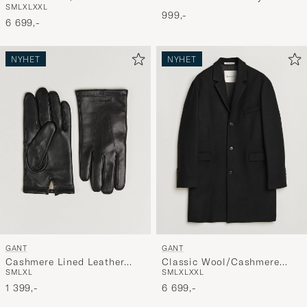
S
M
L
XL
XXL
Coat Evening Blue
999,-
6 699,-
NYHET
NYHET
GANT
GANT
Cashmere Lined Leather
Classic Wool/Cashmere
S
M
L
XL
S
M
L
XL
XXL
Glove Black
Coat Black
1 399,-
6 699,-