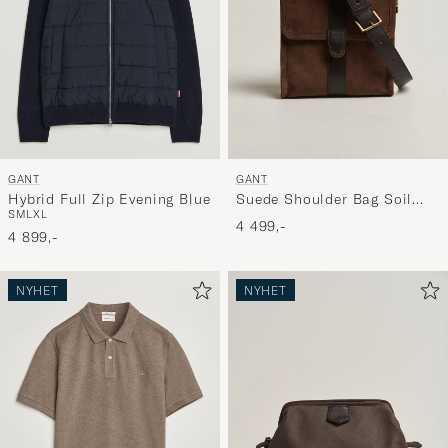
GANT
GANT
Hybrid Full Zip Evening Blue
Suede Shoulder Bag Soil
S
M
L
XL
Brown
4 499,-
4 899,-
NYHET
NYHET