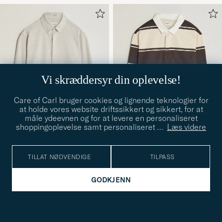
Vi skræddersyr din oplevelse!
Care of Carl bruger cookies og lignende teknologier for
at holde vores website driftssikkert og sikkert, for at
måle ydeevnen og for at levere en personaliseret
shoppingoplevelse samt personaliseret
…
Læs videre
GANT
GANT
TILLAT NØDVENDIGE
TILPASS
Regular Fit Jersey Pique
Striped Rugger Charred
S
M
L
XL
S
M
L
Shirt Light Beige Melange
Wood Brown
1 699,-
1 599,-
GODKJENN