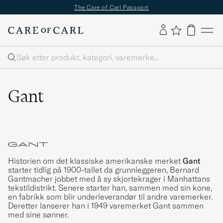
✔
Fri frakt over 499,-
✔
Fri retur
✔
1–4 dagers levering
Søk
Gant
Historien om det klassiske amerikanske merket
Gant
starter tidlig på 1900-tallet da grunnleggeren, Bernard
Gantmacher jobbet med å sy skjortekrager i Manhattans
tekstildistrikt. Senere starter han, sammen med sin kone,
en fabrikk som blir underleverandør til andre varemerker.
Deretter lanserer han i 1949 varemerket Gant sammen
med sine sønner.