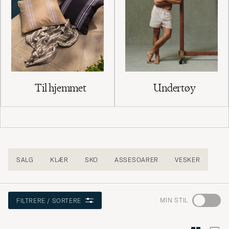
Til hjemmet
Undertøy
SALG
KLÆR
SKO
ASSESOARER
VESKER
Gå
MIN STIL
FILTRERE / SORTERE
til
Stilrådgiv