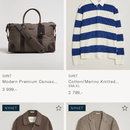
GANT
GANT
Modern Premium Canvas
Cotton/Merino Knitted
S
M
L
XL
Duffle Bag Faded Taupe
Striped Rugger Cream
3 999,-
2 799,-
NYHET
NYHET