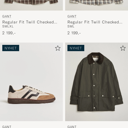
GANT
GANT
Regular Fit Twill Checked
Regular Fit Twill Checked
S
M
L
XL
S
M
L
Shirt Faded Taupe
Shirt Sand
2 199,-
2 199,-
NYHET
NYHET
GANT
GANT