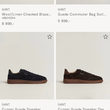
GANT
GANT
Wool/Linen Checked Blazer
Suede Commuter Bag Soil
48
50
52
54
Cream
Brown
5 899,-
8 899,-
GANT
GANT
Cuzmo Suede Sneaker
Cuzmo Suede Sneaker Dark