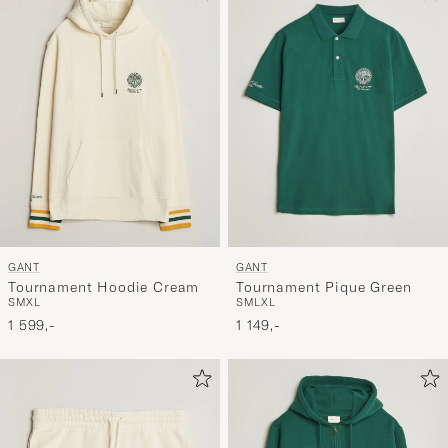
GANT
GANT
Tournament Hoodie Cream
Tournament Pique Green
S
M
XL
S
M
L
XL
1 599,-
1 149,-