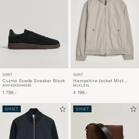
GANT
GANT
Cuzmo Suede Sneaker Black
Hampshire Jacket Mist
40
41
42
43
44
45
46
M
L
XL
XXL
Taupe
1 799,-
4 199,-
NYHET
NYHET