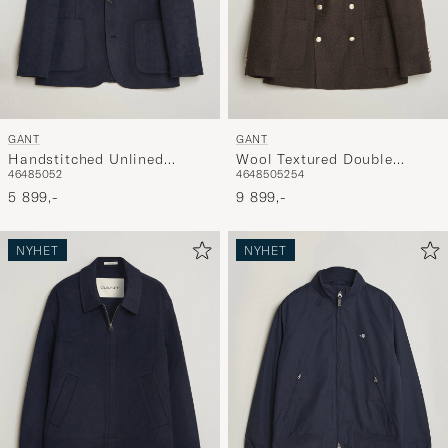
GANT
GANT
Handstitched Unlined
Wool Textured Double
46
48
50
52
46
48
50
52
54
Blazer Evening Blue
Breasted Blazer Black
5 899,-
Brown
9 899,-
NYHET
NYHET