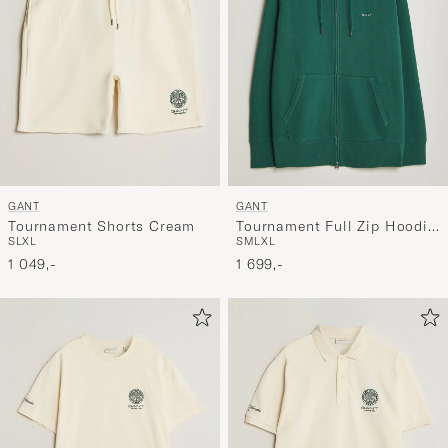
GANT
GANT
Tournament Shorts Cream
Tournament Full Zip Hoodie
S
L
XL
S
M
L
XL
Green
1 049,-
1 699,-