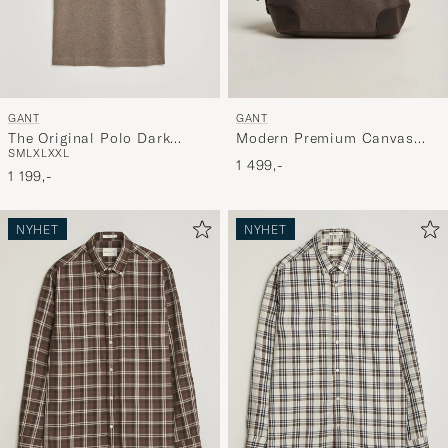
GANT
GANT
The Original Polo Dark
Modern Premium Canvas
S
M
L
XL
XXL
Hazelnut Melange
Washbag Faded Taupe
1 499,-
1 199,-
NYHET
NYHET