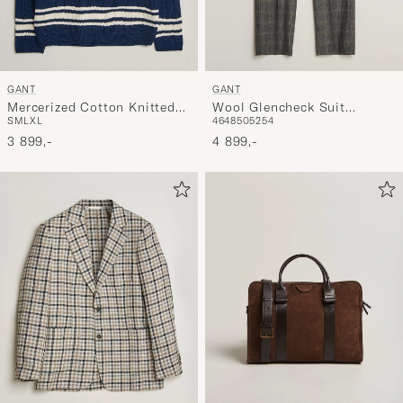
GANT
GANT
Mercerized Cotton Knitted
Wool Glencheck Suit
S
M
L
XL
46
48
50
52
54
Cable V-Neck Persian Blue
Trousers Ceramic Grey
3 899,-
4 899,-