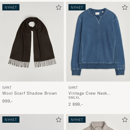
NYHET
NYHET
GANT
GANT
Wool Scarf Shadow Brown
Vintage Crew Neck
S
M
L
XL
Sweatshirt Indigo
999,-
2 899,-
NYHET
NYHET