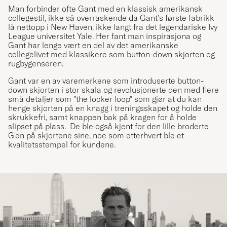
Man forbinder ofte Gant med en klassisk amerikansk
collegestil, ikke så overraskende da Gant's første fabrikk
lå nettopp i New Haven, ikke langt fra det legendariske Ivy
League universitet Yale. Her fant man inspirasjona og
Gant har lenge vært en del av det amerikanske
collegelivet med klassikere som button-down skjorten og
rugbygenseren.
Gant var en av varemerkene som introduserte button-
down skjorten i stor skala og revolusjonerte den med flere
små detaljer som ”the locker loop” som gjør at du kan
henge skjorten på en knagg i treningsskapet og holde den
skrukkefri, samt knappen bak på kragen for å holde
slipset på plass. De ble også kjent for den lille broderte
G'en på skjortene sine, noe som etterhvert ble et
kvalitetsstempel for kundene.