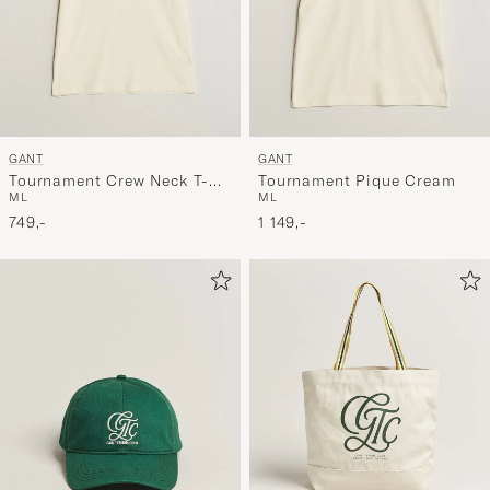
GANT
GANT
Tournament Crew Neck T-
Tournament Pique Cream
M
L
M
L
Shirt Cream
749,-
1 149,-