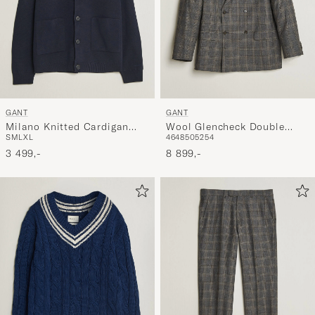
GANT
GANT
Milano Knitted Cardigan
Wool Glencheck Double
S
M
L
XL
46
48
50
52
54
Evening Blue
Breasted Blazer Ceramic
3 499,-
Grey
8 899,-