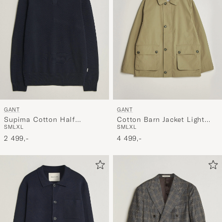
GANT
GANT
Supima Cotton Half
Cotton Barn Jacket Light
S
M
L
XL
S
M
L
XL
Buttoned Neck Evening Blue
Taupe
2 499,-
4 499,-