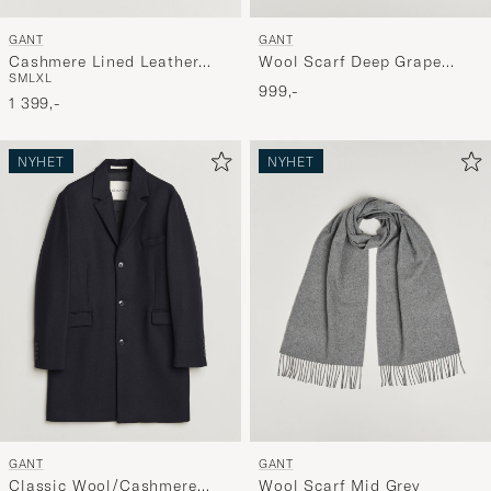
GANT
GANT
Cashmere Lined Leather
Wool Scarf Deep Grape
S
M
L
XL
Glove Deep Brown
Wine
999,-
1 399,-
NYHET
NYHET
GANT
GANT
Classic Wool/Cashmere
Wool Scarf Mid Grey