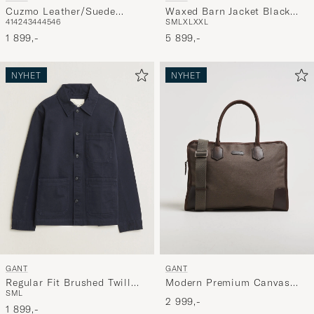
Cuzmo Leather/Suede
Waxed Barn Jacket Black
41
42
43
44
45
46
S
M
L
XL
XXL
Sneaker Beige/Brown
Brown
1 899,-
5 899,-
NYHET
NYHET
GANT
GANT
Regular Fit Brushed Twill
Modern Premium Canvas
S
M
L
Overshirt Evening Blue
Commuter Bag Faded Taupe
2 999,-
1 899,-