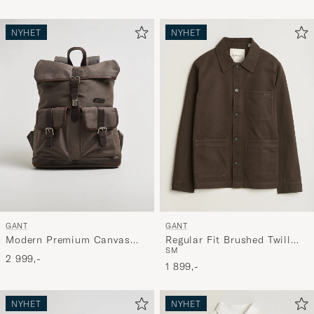
NYHET
NYHET
GANT
GANT
Modern Premium Canvas
Regular Fit Brushed Twill
S
M
Backpack Faded Taupe
Overshirt Black Brown
2 999,-
1 899,-
NYHET
NYHET