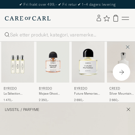
✔
Fri frakt over 499,-
✔
Fri retur
✔
1–4 dagers levering
Søk
BYREDO
BYREDO
CREED
BYREDO
La Sélection
Mojave Ghost
Silver Mountain
Future Memories
Nomade 3x12ml
Absolu de Parfum
Water Eau de
Eau de Parfum
1 470,-
2 350,-
2 660,-
2 690,-
50ml
Parfum 50ml
100ml
LIVSSTIL
/
PARFYME