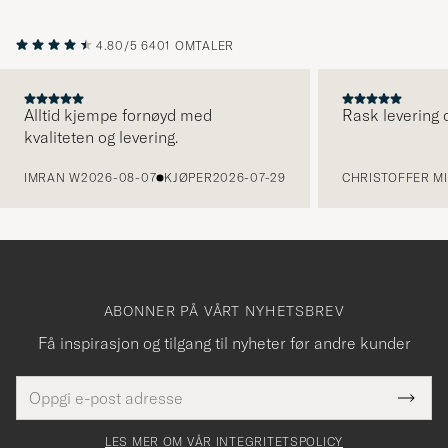
4.80/5
6401 OMTALER
Alltid kjempe fornøyd med
Rask levering o
kvaliteten og levering.
FORRIGE
IMRAN W
2026-08-07
KJØPER
2026-07-29
CHRISTOFFER MI
ABONNER PÅ VÅRT NYHETSBREV
Få inspirasjon og tilgang til nyheter før andre kunder
E-
Tack
Dette
postadresse
Submi
för
felt
Newsl
må
Form
LES MER OM VÅR INTEGRITETSPOLICY