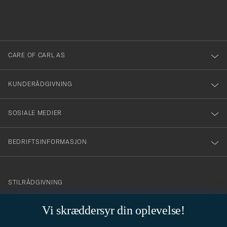
att
fylles
du
i
anmälde
dig
till
CARE OF CARL AS
vårt
nyhetsbrev!
KUNDERÅDGIVNING
SOSIALE MEDIER
BEDRIFTSINFORMASJON
info@careofcarl.no
STILRÅDGIVNING
Behøver du hjelp til å finne din personlige stil? Vi hjelper deg
Vi skræddersyr din oplevelse!
gjerne!