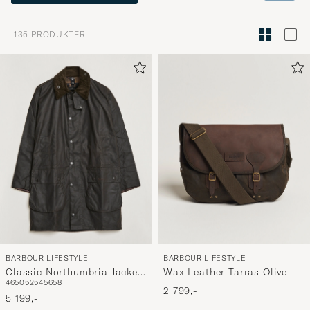
til
Stilrådgiv
135
PRODUKTER
for
å
aktivere
Min
stil,
og
opplev
et
mer
håndpluk
utvalg
til
BARBOUR LIFESTYLE
BARBOUR LIFESTYLE
deg.
Classic Northumbria Jacket
Wax Leather Tarras Olive
46
50
52
54
56
58
Olive
2 799,-
5 199,-