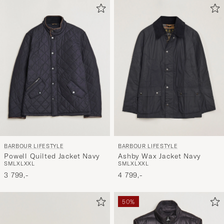
BARBOUR LIFESTYLE
BARBOUR LIFESTYLE
Powell Quilted Jacket Navy
Ashby Wax Jacket Navy
S
M
L
XL
XXL
S
M
L
XL
XXL
3 799,-
4 799,-
50%