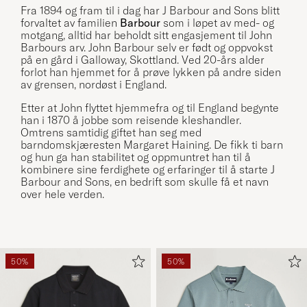
Fra 1894 og fram til i dag har J Barbour and Sons blitt
forvaltet av familien
Barbour
som i løpet av med- og
motgang, alltid har beholdt sitt engasjement til John
Barbours arv. John Barbour selv er født og oppvokst
på en gård i Galloway, Skottland. Ved 20-års alder
forlot han hjemmet for å prøve lykken på andre siden
av grensen, nordøst i England.
Etter at John flyttet hjemmefra og til England begynte
han i 1870 å jobbe som reisende kleshandler.
Omtrens samtidig giftet han seg med
barndomskjæresten Margaret Haining. De fikk ti barn
og hun ga han stabilitet og oppmuntret han til å
kombinere sine ferdighete og erfaringer til å starte J
Barbour and Sons, en bedrift som skulle få et navn
over hele verden.
50%
50%