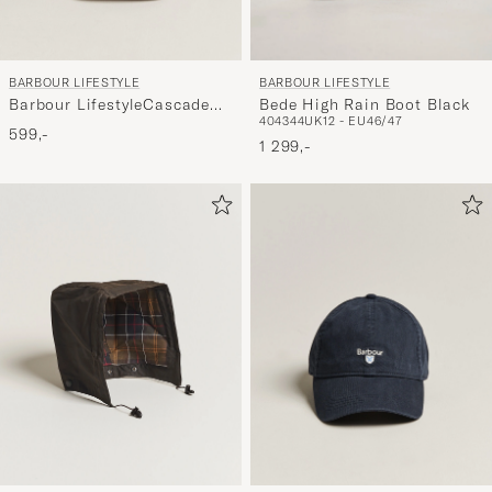
BARBOUR LIFESTYLE
BARBOUR LIFESTYLE
Barbour LifestyleCascade
Bede High Rain Boot Black
40
43
44
UK12 - EU46/47
Sports CapStone
599,-
1 299,-