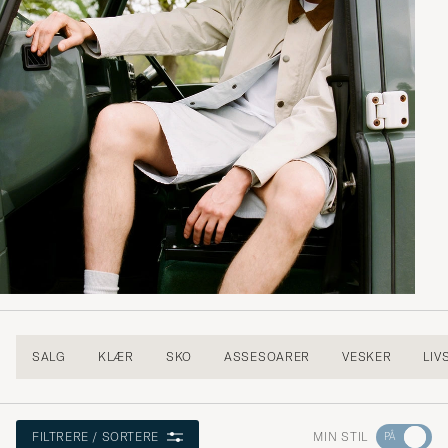
SALG
KLÆR
SKO
ASSESOARER
VESKER
LIV
Gå
MIN STIL
FILTRERE / SORTERE