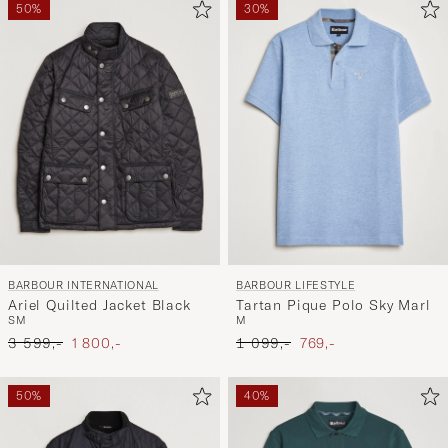
50%
30%
BARBOUR INTERNATIONAL
BARBOUR LIFESTYLE
Ariel Quilted Jacket Black
Tartan Pique Polo Sky Marl
S
M
M
Ordinær pris
Nedsatt pris
Ordinær pris
Nedsatt pris
3 599,-
1 800,-
1 099,-
769,-
50%
40%