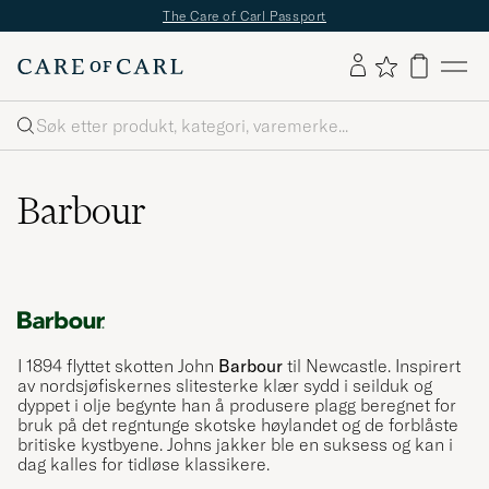
The Care of Carl Passport
Søk
Barbour
I 1894 flyttet skotten John
Barbour
til Newcastle. Inspirert
av nordsjøfiskernes slitesterke klær sydd i seilduk og
dyppet i olje begynte han å produsere plagg beregnet for
bruk på det regntunge skotske høylandet og de forblåste
britiske kystbyene. Johns jakker ble en suksess og kan i
dag kalles for tidløse klassikere.