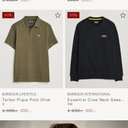
40%
50%
BARBOUR LIFESTYLE
BARBOUR INTERNATIONAL
Tartan Pique Polo Olive
Essential Crew Neck Sweat
S
S
M
Black
Ordinær pris
Nedsatt pris
Ordinær pris
Nedsatt pris
1 099,-
659,-
1 299,-
650,-