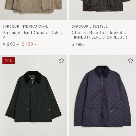
BARBOUR LIFESTYLE
BARBOUR INTERNATIONAL
Classic Beaufort Jacket
Garment dyed Casual Duke
FINNES I FLERE STØRRELSER
M
Olive
Jacket Timberwolf
Ordinær pris
Nedsatt pris
4 299,-
2 150,-
5 199,-
20%