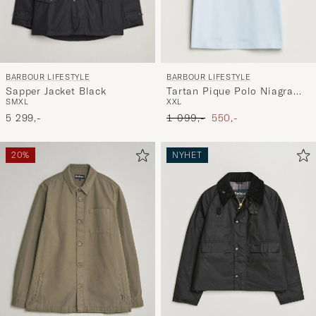
BARBOUR LIFESTYLE
BARBOUR LIFESTYLE
Sapper Jacket Black
Tartan Pique Polo Niagra
S
M
XL
XXL
Mist
Ordinær pris
Nedsatt pris
5 299,-
1 099,-
550,-
20%
NYHET