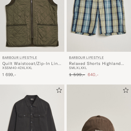
BARBOUR LIFESTYLE
BARBOUR LIFESTYLE
Quilt Waistcoat/Zip-In Liner
Relaxed Shorts Highland
XS
S
M
40-42
XL
XXL
S
M
L
XL
XXL
Olive
Loch
Ordinær pris
Nedsatt pris
1 699,-
1 599,-
640,-