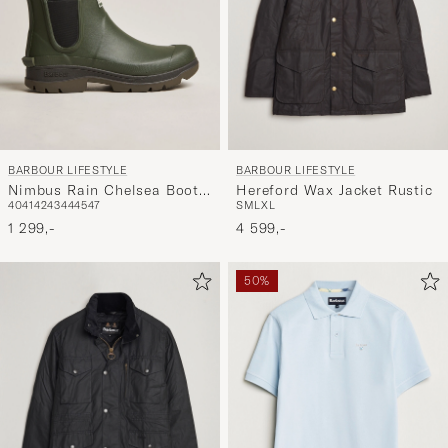
BARBOUR LIFESTYLE
BARBOUR LIFESTYLE
Nimbus Rain Chelsea Boot
Hereford Wax Jacket Rustic
40
41
42
43
44
45
47
S
M
L
XL
Olive
1 299,-
4 599,-
50%