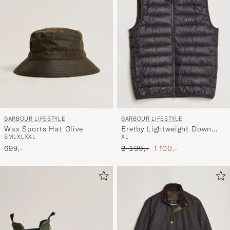
BARBOUR LIFESTYLE
BARBOUR LIFESTYLE
Wax Sports Hat Olive
Bretby Lightweight Down
S
M
L
XL
XXL
XL
Gilet Black
Ordinær pris
Nedsatt pris
699,-
2 199,-
1 100,-