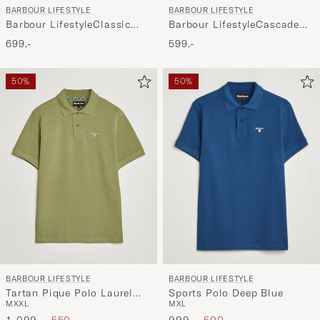
BARBOUR LIFESTYLE
BARBOUR LIFESTYLE
Barbour LifestyleClassic
Barbour LifestyleCascade
Sylkoil Hood Olive
Sports CapNavy
699,-
599,-
50%
50%
BARBOUR LIFESTYLE
BARBOUR LIFESTYLE
Sports Polo Deep Blue
Tartan Pique Polo Laurel
M
XL
M
XXL
Green
Ordinær pris
Nedsatt pris
Ordinær pris
Nedsatt pris
999,-
500,-
1 099,-
550,-