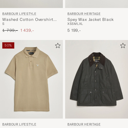
BARBOUR LIFESTYLE
BARBOUR HERITAGE
Washed Cotton Overshirt
Spey Wax Jacket Black
S
XS
S
M
L
XL
Smoky Olive
Ordinær pris
Nedsatt pris
1 799,-
1 439,-
5 199,-
50%
BARBOUR LIFESTYLE
BARBOUR HERITAGE