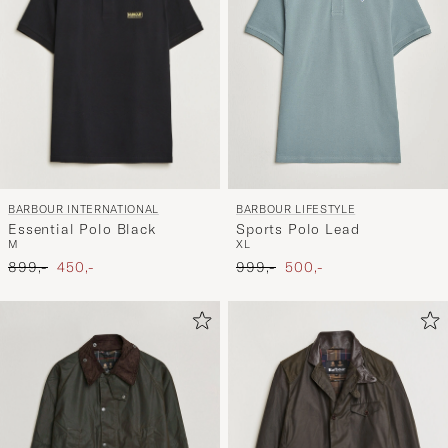
BARBOUR INTERNATIONAL
BARBOUR LIFESTYLE
Essential Polo Black
Sports Polo Lead
M
XL
Ordinær pris
Nedsatt pris
Ordinær pris
Nedsatt pris
899,-
450,-
999,-
500,-