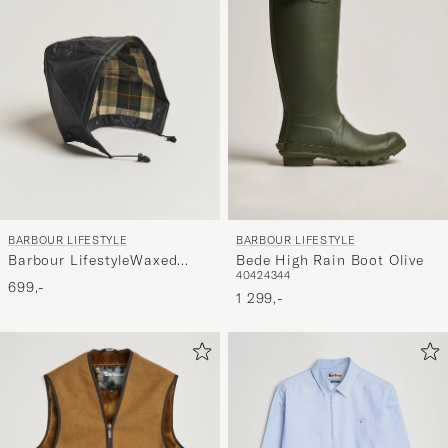
BARBOUR LIFESTYLE
BARBOUR LIFESTYLE
Barbour LifestyleWaxed
Bede High Rain Boot Olive
40
42
43
44
Cotton HoodSage
699,-
1 299,-