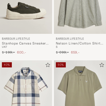
BARBOUR LIFESTYLE
BARBOUR LIFESTYLE
Nelson Linen/Cotton Shirt
Stanhope Canvas Sneakers
S
UK7
Bleached Olive
Olive
Ordinær pris
Nedsatt pris
Ordinær pris
Nedsatt pris
1 099,-
659,-
1 199,-
600,-
40%
50%