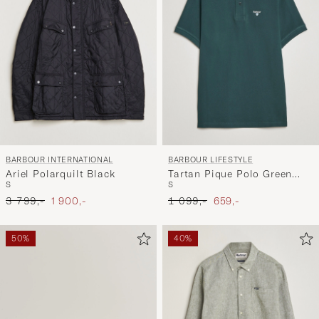
BARBOUR INTERNATIONAL
BARBOUR LIFESTYLE
Ariel Polarquilt Black
Tartan Pique Polo Green
S
S
Gables
Ordinær pris
Nedsatt pris
Ordinær pris
Nedsatt pris
3 799,-
1 900,-
1 099,-
659,-
50%
40%