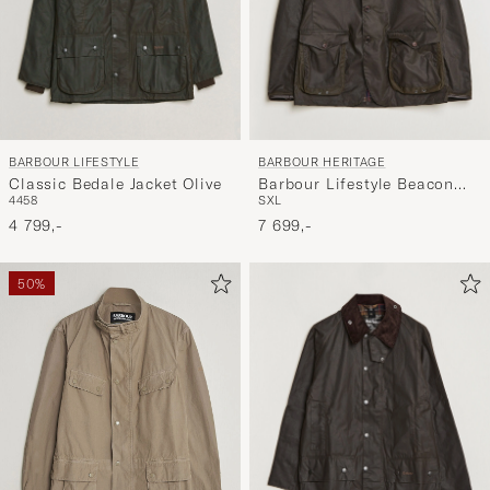
BARBOUR LIFESTYLE
BARBOUR HERITAGE
Classic Bedale Jacket Olive
Barbour Lifestyle Beacon
44
58
S
XL
Sports Jacket Olive
4 799,-
7 699,-
50%