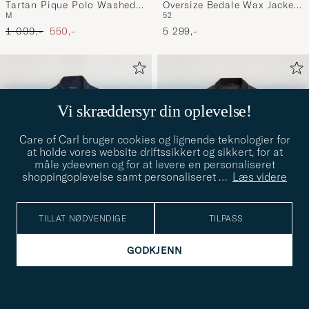
Tartan Pique Polo Washed
Oversize Bedale Wax Jacket
M
52
Stone
Sage
Ordinær pris
Nedsatt pris
1 099,-
550,-
5 299,-
Vi skræddersyr din oplevelse!
Care of Carl bruger cookies og lignende teknologier for
at holde vores website driftssikkert og sikkert, for at
måle ydeevnen og for at levere en personaliseret
shoppingoplevelse samt personaliseret
…
Læs videre
TILLAT NØDVENDIGE
TILPASS
GODKJENN
BARBOUR INTERNATIONAL
BARBOUR LIFESTYLE
Ariel Polarquilt
Hereford Wax Jacket Olive
L
XL
XXL
S
M
L
XL
XXL
International Jacket Navy
3 799,-
4 499,-