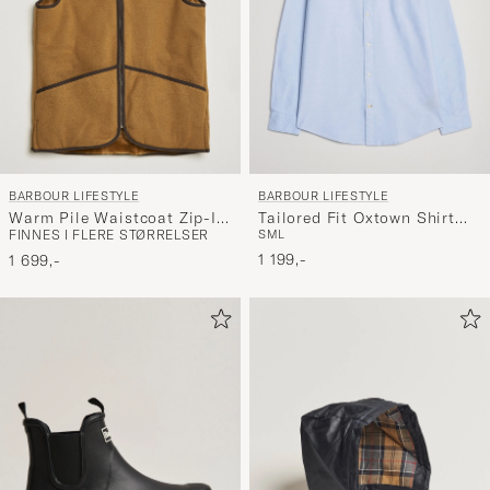
BARBOUR LIFESTYLE
BARBOUR LIFESTYLE
Warm Pile Waistcoat Zip-In
Tailored Fit Oxtown Shirt
FINNES I FLERE STØRRELSER
S
M
L
Liner Brown
Sky Blue
1 199,-
1 699,-