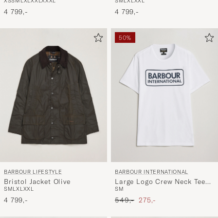
XS
S
M
L
XL
XXL
XXXL
S
M
L
XL
XXL
4 799,-
4 799,-
50%
BARBOUR LIFESTYLE
BARBOUR INTERNATIONAL
Bristol Jacket Olive
Large Logo Crew Neck Tee
S
M
L
XL
XXL
S
M
White
Ordinær pris
Nedsatt pris
4 799,-
549,-
275,-