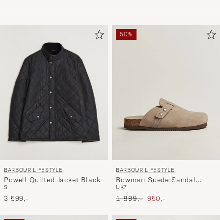
50%
BARBOUR LIFESTYLE
BARBOUR LIFESTYLE
Powell Quilted Jacket Black
Bowman Suede Sandal
S
UK7
Taupe
Ordinær pris
Nedsatt pris
3 599,-
1 899,-
950,-