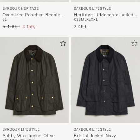
BARBOUR LIFESTYLE
BARBOUR HERITAGE
Heritage Liddesdale Jacket
Oversized Peached Bedale
XS
S
M
L
XL
XXL
52
Navy
Jacket Black
Ordinær pris
Nedsatt pris
2 499,-
5 199,-
4 159,-
BARBOUR LIFESTYLE
BARBOUR LIFESTYLE
Ashby Wax Jacket Olive
Bristol Jacket Navy