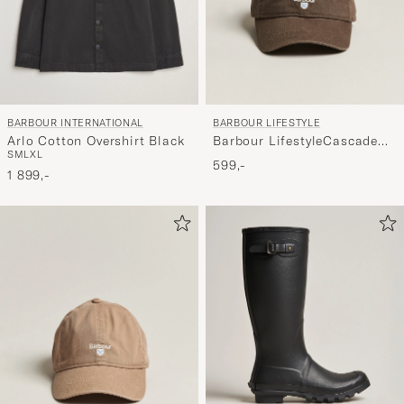
BARBOUR INTERNATIONAL
BARBOUR LIFESTYLE
Arlo Cotton Overshirt Black
Barbour LifestyleCascade
S
M
L
XL
Sports CapOlive
599,-
1 899,-