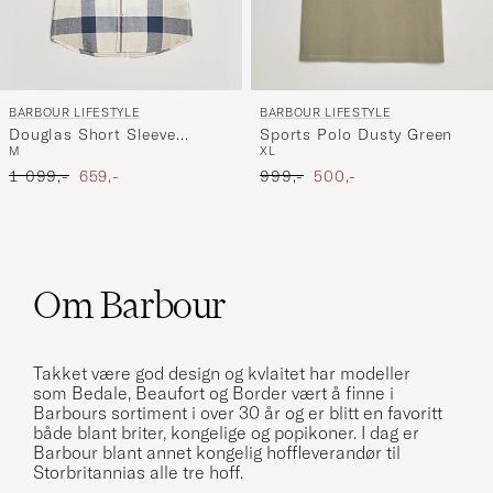
BARBOUR LIFESTYLE
BARBOUR LIFESTYLE
Sports Polo Dusty Green
Douglas Short Sleeve
XL
M
Tailored Shirt Oban Mist
Ordinær pris
Nedsatt pris
Ordinær pris
Nedsatt pris
999,-
500,-
Tartan
1 099,-
659,-
Om Barbour
Takket være god design og kvlaitet har modeller
som
Bedale
,
Beaufort
og Border vært å finne i
Barbours sortiment i over 30 år og er blitt en favoritt
både blant briter, kongelige og popikoner. I dag er
Barbour blant annet kongelig hoffleverandør til
Storbritannias alle tre hoff.