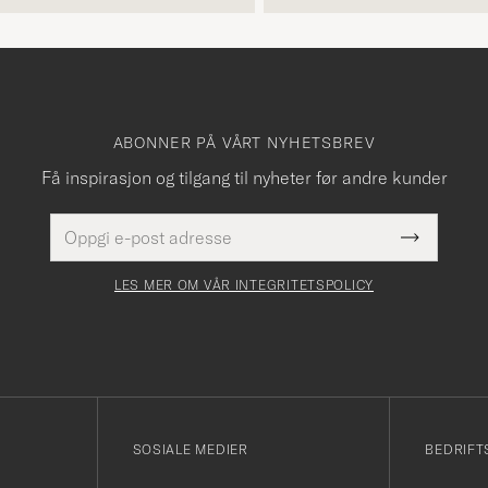
ABONNER PÅ VÅRT NYHETSBREV
Få inspirasjon og tilgang til nyheter før andre kunder
E-
Dette
postadresse
Submit
felt
Newslette
må
Form
LES MER OM VÅR INTEGRITETSPOLICY
fylles
i
SOSIALE MEDIER
BEDRIFT