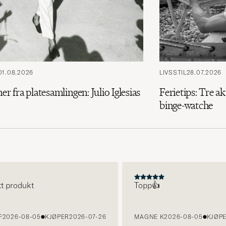
01.08.2026
LIVSSTIL
28.07.2026
ner fra platesamlingen: Julio Iglesias
Ferietips: Tre ak
binge-watche
produkt
Topp👍
26-08-05
KJØPER
2026-07-26
MAGNE K
2026-08-05
KJØPER
2