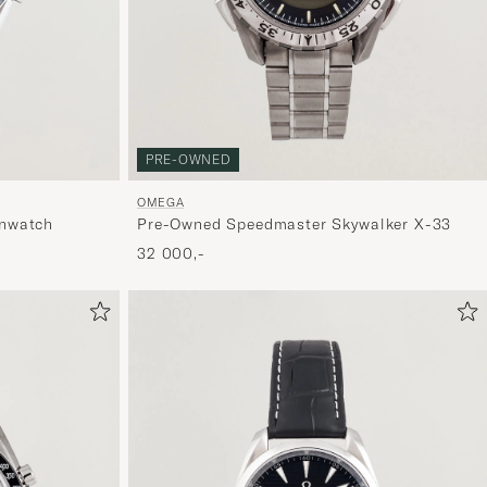
mer
håndpluk
utvalg
til
deg.
PRE-OWNED
OMEGA
Pre-Owned Speedmaster Skywalker X-33
nwatch
32 000,-