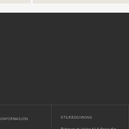
r
STILRÅDGIVNING
SINFORMASJON