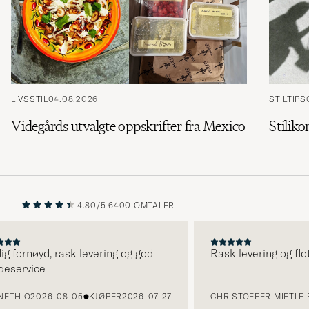
LIVSSTIL
04.08.2026
STILTIPS
Videgårds utvalgte oppskrifter fra Mexico
Stiliko
4.80/5
6400 OMTALER
FORRIGE
NESTE
fornøyd, rask levering og god
Rask levering og flott 
ervice
H O
2026-08-05
KJØPER
2026-07-27
CHRISTOFFER MIETLE F
20