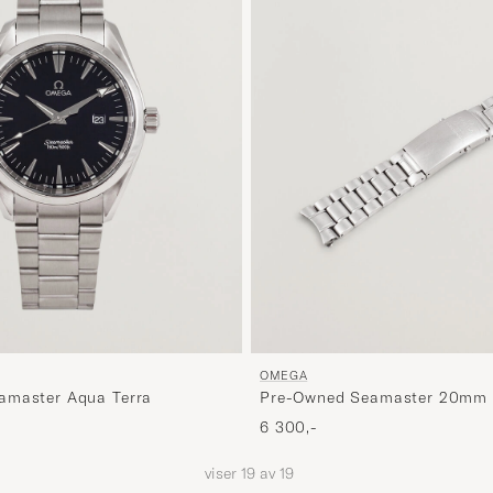
OMEGA
amaster Aqua Terra
Pre-Owned Seamaster 20mm
6 300,-
viser
19
av
19