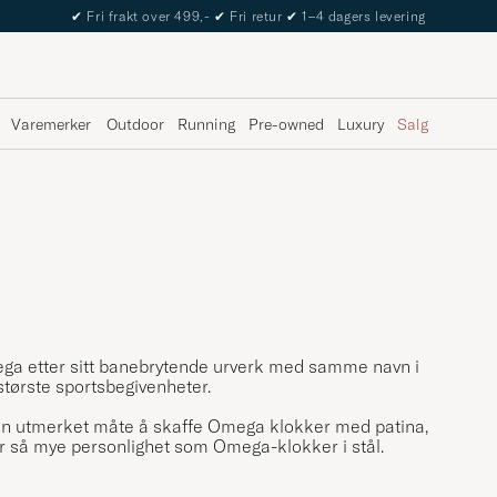
✔
Fri frakt over 499,-
✔
Fri retur
✔
1–4 dagers levering
Varemerker
Outdoor
Running
Pre-owned
Luxury
Salg
ega etter sitt banebrytende urverk med samme navn i
største sportsbegivenheter.
 en utmerket måte å skaffe Omega klokker med patina,
r så mye personlighet som Omega-klokker i stål.