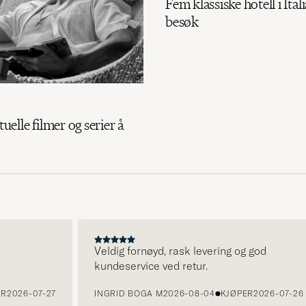
Fem klassiske hotell i Itali
besøk
tuelle filmer og serier å
Veldig fornøyd, rask levering og god
kundeservice ved retur.
026-07-27
INGRID BOGA M
2026-08-04
KJØPER
2026-07-26