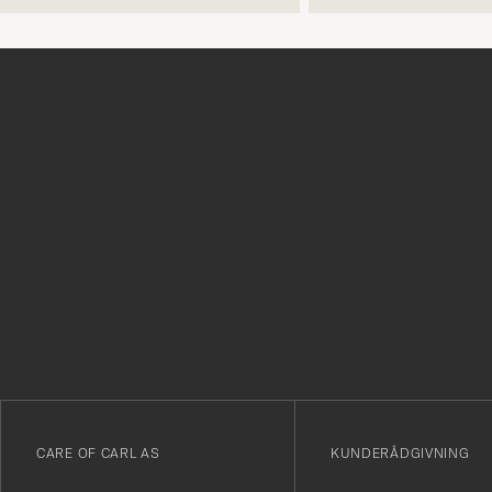
Tack
för
att
du
anmälde
dig
till
vårt
CARE OF CARL AS
KUNDERÅDGIVNING
nyhetsbrev!