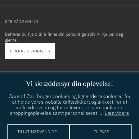
info@careofcarl.no
STILRÅDGIVNING
Behøver du hjelp til å finne din personlige stil? Vi hjelper deg
gjerne!
STILRÅDGIVNING
Vi skræddersyr din oplevelse!
Care of Carl
Care of Carl bruger cookies og lignende teknologier for
at holde vores website driftssikkert og sikkert, for at
The Classics of Tomorrow
måle ydeevnen og for at levere en personaliseret
shoppingoplevelse samt personaliseret
…
Læs videre
© Care of Carl 2026
TILLAT NØDVENDIGE
TILPASS