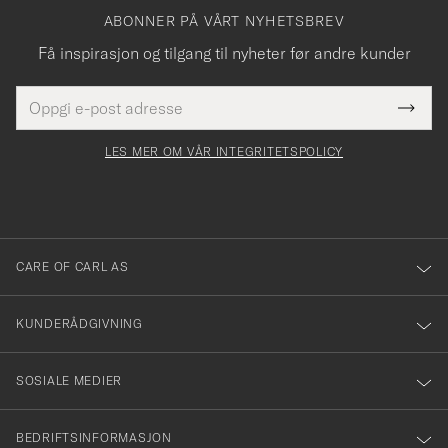
ABONNER PÅ VÅRT NYHETSBREV
Få inspirasjon og tilgang til nyheter før andre kunder
E-
Tack
Dette
postadresse
Submi
för
felt
Newsl
må
Form
LES MER OM VÅR INTEGRITETSPOLICY
att
fylles
du
i
anmälde
dig
till
CARE OF CARL AS
vårt
nyhetsbrev!
KUNDERÅDGIVNING
SOSIALE MEDIER
BEDRIFTSINFORMASJON