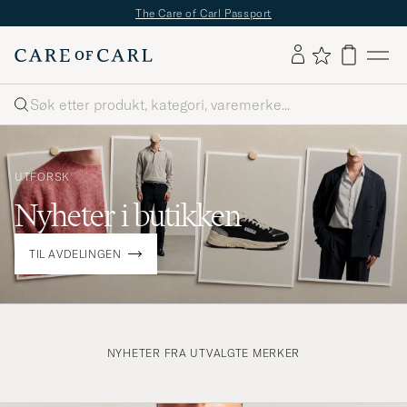
The Care of Carl Passport
Søk
UTFORSK
Nyheter i butikken
TIL AVDELINGEN
NYHETER FRA UTVALGTE MERKER