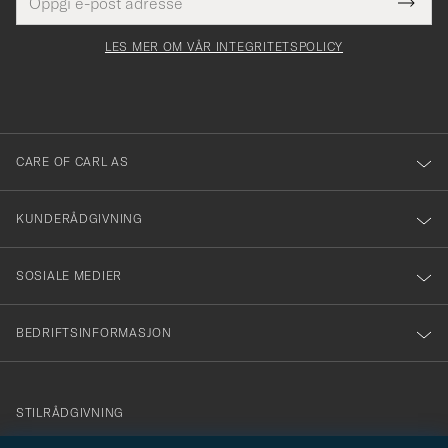
Tack
Dette
postadresse
Submi
för
felt
Newsl
må
Form
LES MER OM VÅR INTEGRITETSPOLICY
att
fylles
du
i
anmälde
dig
till
CARE OF CARL AS
vårt
nyhetsbrev!
KUNDERÅDGIVNING
SOSIALE MEDIER
BEDRIFTSINFORMASJON
info@careofcarl.no
STILRÅDGIVNING