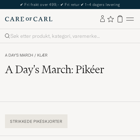
✔
Fri frakt over 499,-
✔
Fri retur
✔
1–4 dagers levering
Søk
A DAY'S MARCH
/
KLÆR
A Day's March: Pikéer
STRIKKEDE PIKÉSKJORTER