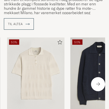
strikkede plagg i flossede kvaliteter. Med en mer enn
hundre år gammel historie og dype røtter fra mote-
mekkaet Milano, har varemerket opparbeidet seg
troverdighet og respekt når det gjelder både design og
produksjon.
TIL ALTEA
50%
50%