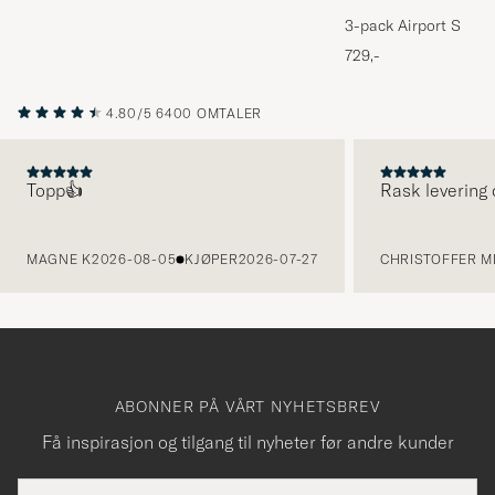
3-pack Airport Socks
Melange
729,-
4.80/5
6400 OMTALER
Topp👍
Rask levering 
FORRIGE
MAGNE K
2026-08-05
KJØPER
2026-07-27
CHRISTOFFER MI
ABONNER PÅ VÅRT NYHETSBREV
Få inspirasjon og tilgang til nyheter før andre kunder
E-