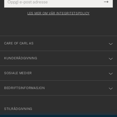
Tack
Dette
postadresse
Submi
för
felt
Newsl
må
Form
LES MER OM VÅR INTEGRITETSPOLICY
att
fylles
du
i
anmälde
dig
till
CARE OF CARL AS
vårt
nyhetsbrev!
KUNDERÅDGIVNING
SOSIALE MEDIER
BEDRIFTSINFORMASJON
info@careofcarl.no
STILRÅDGIVNING