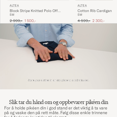
ALTEA
ALTEA
Block Stripe Knitted Polo Off
Cotton Rib Cardigan Ja
S
M
S
M
White
Ordinær pris
Nedsatt pris
Ordinær pris
Nedsatt pris
2 999,-
1 500,-
4 599,-
2 300,-
Slik tar du hånd om og oppbevarer pikéen din
For å holde pikéen din i god stand er det viktig å ta vare
på og vaske den på rett måte. Følg disse enkle trinnene