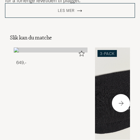
for å forlenge levetiden til plagget.
LES MER
Slik kan du matche
3-PACK
649,-