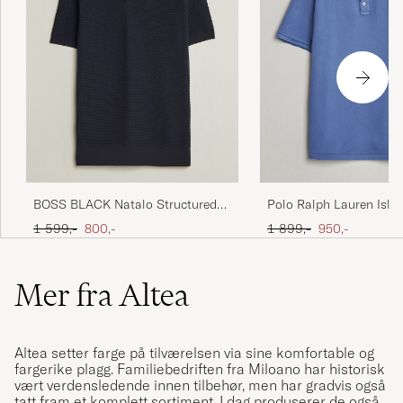
BOSS BLACK Natalo Structured
Polo Ralph Lauren Islan
Knitted Polo Dark Blue
Polo Modern Royal
Ordinær pris
Nedsatt pris
Ordinær pris
Nedsatt pris
1 599,-
800,-
1 899,-
950,-
Mer fra Altea
Altea setter farge på tilværelsen via sine komfortable og
fargerike plagg. Familiebedriften fra Miloano har historisk
vært verdensledende innen tilbehør, men har gradvis også
tatt fram et komplett sortiment. I dag produserer de også