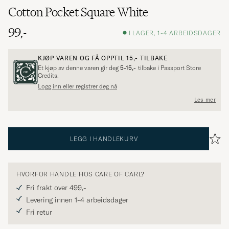
Cotton Pocket Square White
99,-
I LAGER, 1-4 ARBEIDSDAGER
KJØP VAREN OG FÅ OPPTIL
15,-
TILBAKE
Et kjøp av denne varen gir deg
5-15,-
tilbake i Passport Store
Credits.
Logg inn eller registrer deg nå
Les mer
LEGG I HANDLEKURV
HVORFOR HANDLE HOS CARE OF CARL?
Fri frakt over 499,-
Levering innen 1-4 arbeidsdager
Fri retur