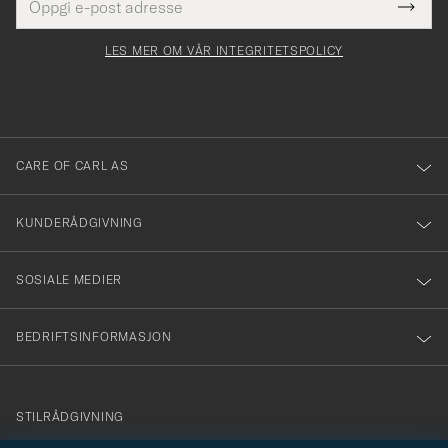
Tack
Dette
postadresse
Submi
för
felt
Newsl
må
Form
LES MER OM VÅR INTEGRITETSPOLICY
att
fylles
du
i
anmälde
dig
till
CARE OF CARL AS
vårt
nyhetsbrev!
KUNDERÅDGIVNING
SOSIALE MEDIER
BEDRIFTSINFORMASJON
info@careofcarl.no
STILRÅDGIVNING