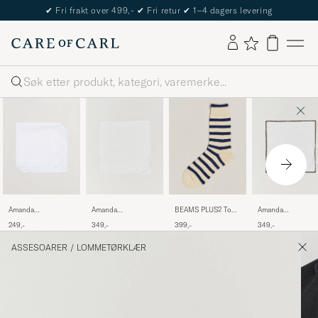
✔
Fri frakt over 499,-
✔
Fri retur
✔
1–4 dagers levering
Søk
Amanda
Amanda
BEAMS PLUS2 Tone
Amanda
Christensen 3-Pack
Christensen
Stripe
Christensen Linen
249,-
349,-
399,-
349,-
Cotton Pocket
Handkercheif Silk
SocksWhite/Navy
Paspoal Pocket
Square White
White
Square
ASSESOARER
/
LOMMETØRKLÆR
White/Brown