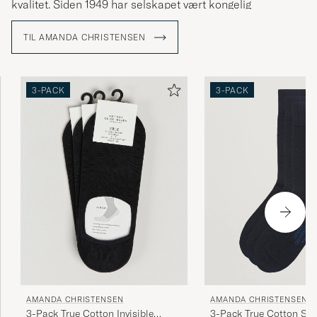
kvalitet. Siden 1949 har selskapet vært kongelig
hoffleverandør og tilbyr i dag slips, skjerf, lommetørklær,
sokker og mansjettknapper – detaljer som forsterker
TIL AMANDA CHRISTENSEN
personligheten og stilen til bevisste menn verden over. En
stor del av produksjonen foregår rundt Comosjøen i Italia,
der håndverket har vært bevart i generasjoner.
3-PACK
3-PACK
AMANDA CHRISTENSEN
AMANDA CHRISTENSEN
3-Pack True Cotton Invisible
3-Pack True Cotton So