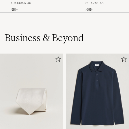
40
41
43
46-46
39-42
43-46
Socks Black
Navy
399,-
399,-
Business & Beyond