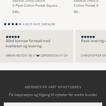
AMANDA CHRISTENSEN
AMANDA CHRISTENSE
3-Pack Cotton Pocket Square
Cotton Pocket Squar
White
249,-
99,-
4.80/5
6401 OMTALER
Alltid kjempe fornøyd med
Rask levering o
kvaliteten og levering.
FORRIGE
IMRAN W
2026-08-07
KJØPER
2026-07-29
CHRISTOFFER MI
ABONNER PÅ VÅRT NYHETSBREV
Få inspirasjon og tilgang til nyheter før andre kunder
E-