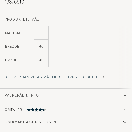
19876510
PRODUKTETS MÅL
MÅL I CM
BREDDE
40
HØYDE
40
»
SE HVORDAN VI TAR MÅL OG SE STØRRELSESGUIDE
VASKERÅD & INFO
OMTALER
OM AMANDA CHRISTENSEN
Super snygg och prisvärd