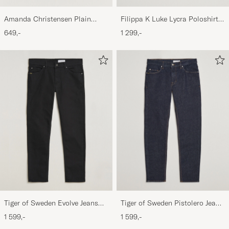
Amanda Christensen Plain
Filippa K Luke Lycra Poloshirt
Classic Tie 8 cm White
Navy
649,-
1 299,-
Tiger of Sweden Evolve Jeans
Tiger of Sweden Pistolero Jeans
Forever Black
Ripen Blue
1 599,-
1 599,-