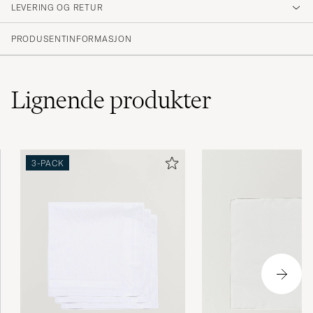
LEVERING OG RETUR
PATRIK T
KJØPTE PÅ CAREOFCARL.SE
PRODUSENTINFORMASJON
Lignende
produkter
3-PACK