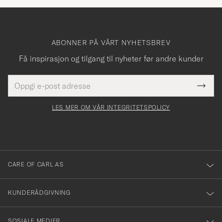
ABONNER PÅ VÅRT NYHETSBREV
Få inspirasjon og tilgang til nyheter før andre kunder
E-
Tack
Dette
postadresse
Submi
för
felt
Newsl
må
Form
LES MER OM VÅR INTEGRITETSPOLICY
att
fylles
du
i
anmälde
dig
till
CARE OF CARL AS
vårt
nyhetsbrev!
KUNDERÅDGIVNING
SOSIALE MEDIER