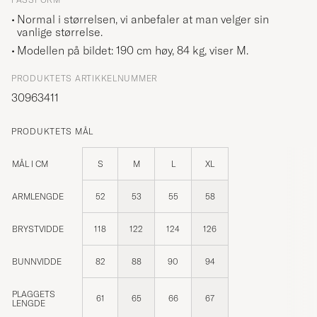
Normal i størrelsen, vi anbefaler at man velger sin
vanlige størrelse.
Modellen på bildet: 190 cm høy, 84 kg, viser
M
.
PRODUKTETS ARTIKKELNUMMER
30963411
PRODUKTETS MÅL
MÅL I CM
S
M
L
XL
ARMLENGDE
52
53
55
58
BRYSTVIDDE
118
122
124
126
BUNNVIDDE
82
88
90
94
PLAGGETS
61
65
66
67
LENGDE