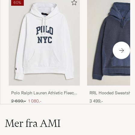
60%
Polo Ralph Lauren Athletic Fleece
RRL Hooded Sweatshirt
Hoodie White
Ordinær pris
Nedsatt pris
2 699,-
1 080,-
3 499,-
Mer fra AMI