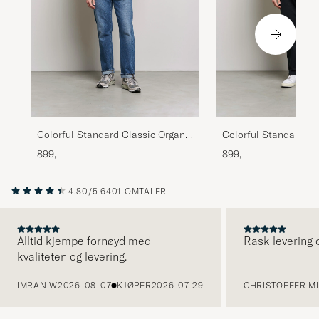
Colorful Standard Classic Organic
Colorful Standard Cl
Hood Deep Black
Hood Heather Grey
899,-
899,-
4.80/5
6401 OMTALER
Alltid kjempe fornøyd med
Rask levering o
kvaliteten og levering.
FORRIGE
IMRAN W
2026-08-07
KJØPER
2026-07-29
CHRISTOFFER MI