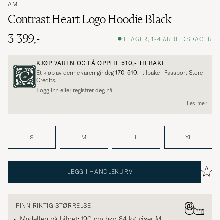
AMI
Contrast Heart Logo Hoodie Black
3 399,-
I LAGER, 1-4 ARBEIDSDAGER
KJØP VAREN OG FÅ OPPTIL
510,-
TILBAKE
Et kjøp av denne varen gir deg
170-510,-
tilbake i Passport Store
Credits.
Logg inn eller registrer deg nå
Les mer
S
M
L
XL
LEGG I HANDLEKURV
FINN RIKTIG STØRRELSE
Modellen på bildet: 190 cm høy, 84 kg, viser
M
.