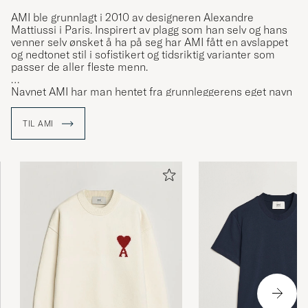
AMI ble grunnlagt i 2010 av designeren Alexandre
Mattiussi i Paris. Inspirert av plagg som han selv og hans
venner selv ønsket å ha på seg har AMI fått en avslappet
og nedtonet stil i sofistikert og tidsriktig varianter som
passer de aller fleste menn.
Navnet AMI har man hentet fra grunnleggerens eget navn
der initialene sammen med den siste bokstaven i
etternavnet er slått sammen og blitt til AMI.
TIL AMI