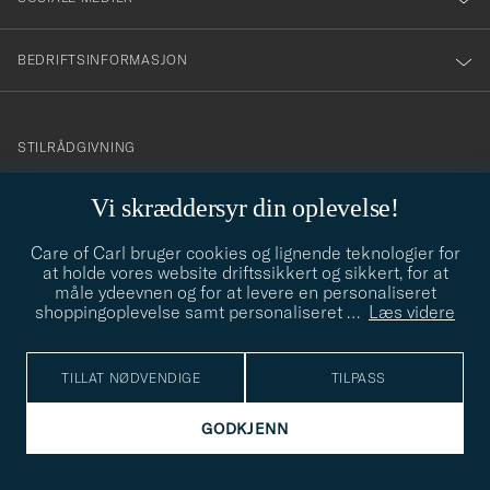
BEDRIFTSINFORMASJON
info@careofcarl.no
STILRÅDGIVNING
Behøver du hjelp til å finne din personlige stil? Vi hjelper deg
Vi skræddersyr din oplevelse!
gjerne!
Care of Carl bruger cookies og lignende teknologier for
STILRÅDGIVNING
at holde vores website driftssikkert og sikkert, for at
måle ydeevnen og for at levere en personaliseret
shoppingoplevelse samt personaliseret
…
Læs videre
© Care of Carl 2026
TILLAT NØDVENDIGE
TILPASS
GODKJENN