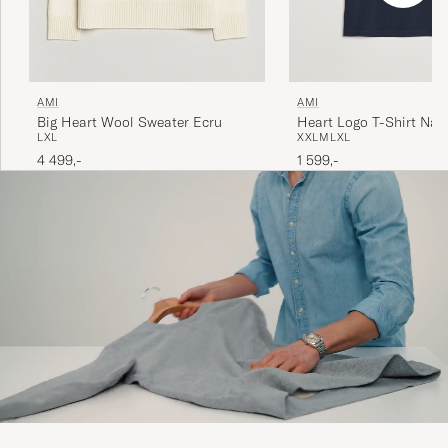
AMI
AMI
Heart Logo T-Shirt Nav
Big Heart Wool Sweater Ecru
XXL
M
L
XL
L
XL
1 599,-
4 499,-