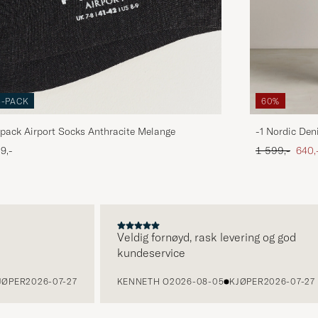
3-PACK
60%
pack Airport Socks Anthracite Melange
-1 Nordic Den
Ordinær pris
Neds
9,-
1 599,-
640,
Veldig fornøyd, rask levering og god
kundeservice
PER
2026-07-27
KENNETH O
2026-08-05
KJØPER
2026-07-27