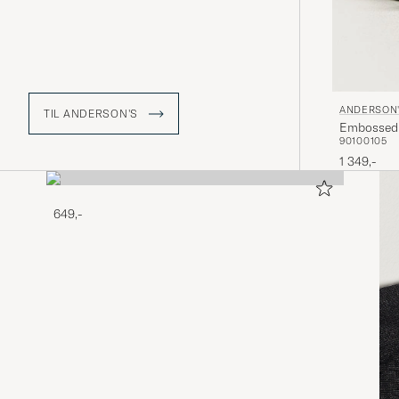
ANDERSON
TIL ANDERSON'S
Embossed 
90
100
105
1 349,-
649,-