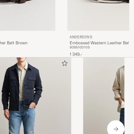
ANDERSON'S
Embossed Western Leather Belt 
her Belt Brown
90
95
100
105
1 349,-