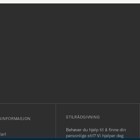
r
STILRÅDGIVNING
SINFORMASJON
Behøver du hjelp til å finne din
Carl
personlige stil? Vi hjelper deg