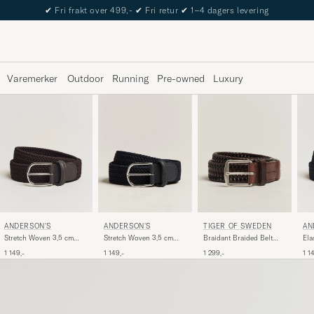
✔
Fri frakt over 499,-
✔
Fri retur
✔
1–4 dagers levering
Varemerker
Outdoor
Running
Pre-owned
Luxury
ANDERSON'S
ANDERSON'S
AN
TIGER OF SWEDEN
Stretch Woven 3,5 cm
Stretch Woven 3,5 cm
Ela
Braidant Braided Belt
Belt Brown
Belt Navy
Na
Dark Brown
1 149,-
1 149,-
1 1
1 299,-