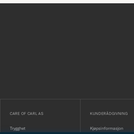
Tack
för
att
du
anmälde
dig
till
vårt
CARE OF CARL AS
KUNDERÅDGIVNING
nyhetsbrev!
Trygghet
Kjøpsinformasjon