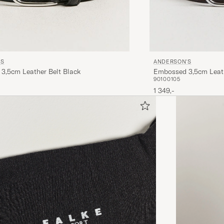
'S
ANDERSON'S
3,5cm Leather Belt Black
Embossed 3,5cm Leat
90
100
105
1 349,-