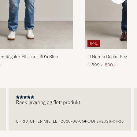
50%
im Regular Fit Jeans 90's Blue
-1 Nordic Denim Regular 
att pris
Ordinær pris
Nedsatt pris
-
1 599,-
800,-
Rask levering og flott produkt
V
CHRISTOFFER MIETLE F
2026-08-05
KJØPER
2026-07-26