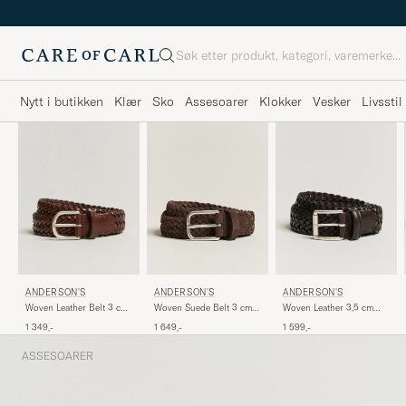
Søk
Nytt i butikken
Klær
Sko
Assesoarer
Klokker
Vesker
Livsstil
ANDERSON'S
ANDERSON'S
ANDERSON'S
Woven Leather Belt 3 cm
Woven Suede Belt 3 cm
Woven Leather 3,5 cm
Cognac
Dark Brown
Belt Dark Brown
1 349,-
1 649,-
1 599,-
ASSESOARER