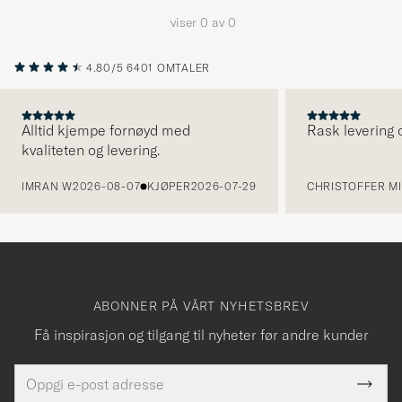
å
viser
0
av
0
aktivere
Min
4.80/5
6401 OMTALER
stil,
og
opplev
Alltid kjempe fornøyd med
Rask levering o
kvaliteten og levering.
et
FORRIGE
mer
IMRAN W
2026-08-07
KJØPER
2026-07-29
CHRISTOFFER MI
håndpluk
utvalg
til
deg.
ABONNER PÅ VÅRT NYHETSBREV
Få inspirasjon og tilgang til nyheter før andre kunder
E-
Tack
Dette
postadresse
Submi