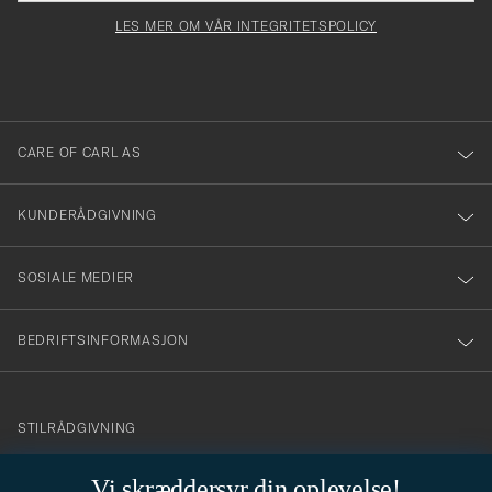
för
felt
Newsl
må
Form
LES MER OM VÅR INTEGRITETSPOLICY
att
fylles
du
i
anmälde
dig
till
CARE OF CARL AS
vårt
nyhetsbrev!
KUNDERÅDGIVNING
SOSIALE MEDIER
BEDRIFTSINFORMASJON
info@careofcarl.no
STILRÅDGIVNING
Behøver du hjelp til å finne din personlige stil? Vi hjelper deg
Vi skræddersyr din oplevelse!