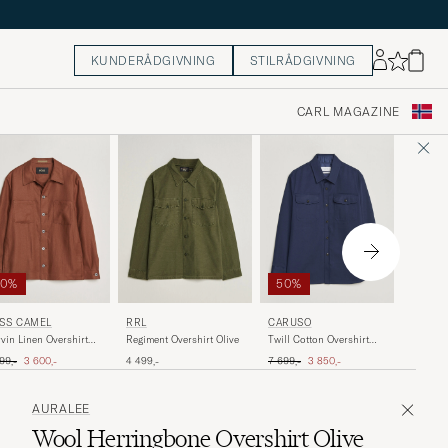
KUNDERÅDGIVNING
STILRÅDGIVNING
CARL MAGAZINE
20%
60%
50%
BARBO
SS CAMEL
RRL
CARUSO
Washed 
vin Linen Overshirt
Regiment Overshirt Olive
Twill Cotton Overshirt
Smoky O
dium Brown
Navy
Ordinær
inær pris
Nedsatt pris
Ordinær pris
Nedsatt pris
1 799,-
99,-
3 600,-
4 499,-
7 699,-
3 850,-
AURALEE
Wool Herringbone Overshirt Olive