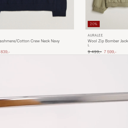
20%
AURALEE
ashmere/Cotton Crew Neck Navy
Wool Zip Bomber Jack
L
is
edsatt pris
Ordinær pris
Nedsatt pris
 839,-
9 499,-
7 599,-