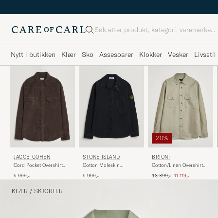
Søk
Nytt i butikken
Klær
Sko
Assesoarer
Klokker
Vesker
Livsstil
20%
JACOB COHËN
STONE ISLAND
BRIONI
Cord Pocket Overshirt
Cotton Moleskin
Cotton/Linen Overshirt
Brown
Overshirt Navy Blue
Olive
Ordinær pris
Nedsatt pris
5 999,-
5 999,-
13 899,-
11 119,-
KLÆR
/
SKJORTER