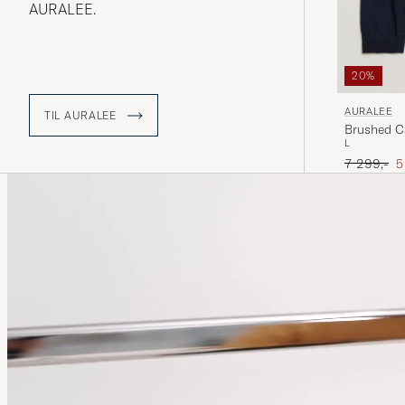
AURALEE.
20%
AURALEE
TIL AURALEE
Brushed C
L
Ordinær pr
N
7 299,-
5