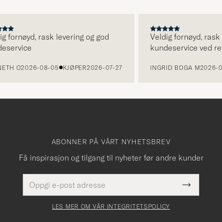
ornøyd, rask levering og god
Veldig fornøyd, rask lev
rvice
kundeservice ved retur.
 O
2026-08-05
KJØPER
2026-07-27
INGRID BOGA M
2026-08-0
ABONNER PÅ VÅRT NYHETSBREV
Få inspirasjon og tilgang til nyheter før andre kunder
E-
Dette
postadresse
Submit
felt
Newslette
må
Form
LES MER OM VÅR INTEGRITETSPOLICY
fylles
i