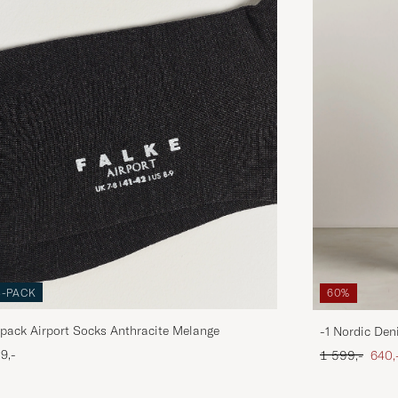
3-PACK
60%
pack Airport Socks Anthracite Melange
-1 Nordic Den
Ordinær pris
Neds
9,-
1 599,-
640,