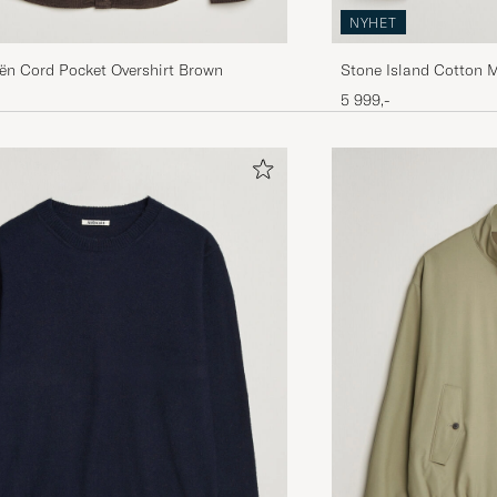
NYHET
ën Cord Pocket Overshirt Brown
Stone Island Cotton M
5 999,-