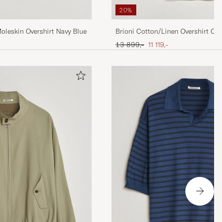
20%
oleskin Overshirt Navy Blue
Brioni Cotton/Linen Overshirt Oli
Ordinær pris
Nedsatt pris
13 899,-
11 119,-