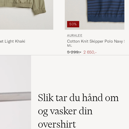
50%
AURALEE
et Light Khaki
Cotton Knit Skipper Polo Navy St
M
L
Ordinær pris
Nedsatt pris
5 299,-
2 650,-
Slik tar du hånd om
og vasker din
overshirt