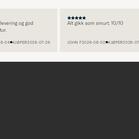
ering og god
Alt gikk som smurt. 10/10
4
KJØPER
2026-07-26
JOHN F
2026-08-02
KJØPER
2026-07-24
r