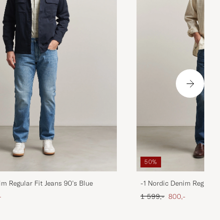
50%
im Regular Fit Jeans 90's Blue
-1 Nordic Denim Regular 
att pris
Ordinær pris
Nedsatt pris
-
1 599,-
800,-