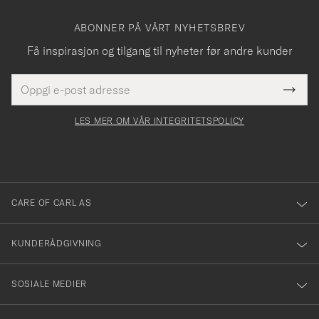
ABONNER PÅ VÅRT NYHETSBREV
Få inspirasjon og tilgang til nyheter før andre kunder
E-
Tack
Dette
postadresse
Submi
för
felt
Newsl
må
Form
LES MER OM VÅR INTEGRITETSPOLICY
att
fylles
du
i
anmälde
dig
till
CARE OF CARL AS
vårt
nyhetsbrev!
KUNDERÅDGIVNING
SOSIALE MEDIER