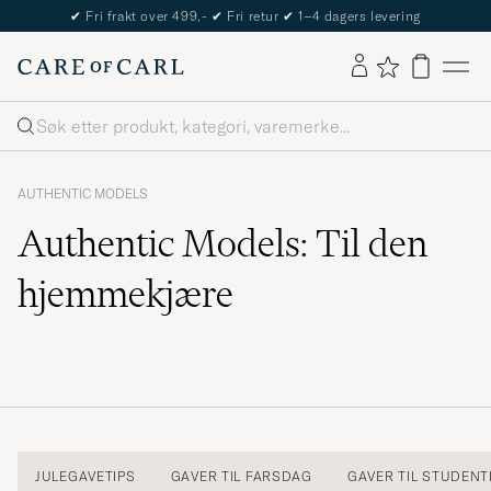
✔
Fri frakt over 499,-
✔
Fri retur
✔
1–4 dagers levering
Søk
AUTHENTIC MODELS
Authentic Models: Til den
hjemmekjære
JULEGAVETIPS
GAVER TIL FARSDAG
GAVER TIL STUDEN