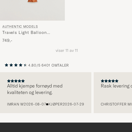
AUTHENTIC MODELS
Travels Light Balloon
Rainbow Pastel
749,-
viser
11
av
11
4.80/5
6401 OMTALER
Alltid kjempe fornøyd med
Rask levering o
kvaliteten og levering.
FORRIGE
IMRAN W
2026-08-07
KJØPER
2026-07-29
CHRISTOFFER MI