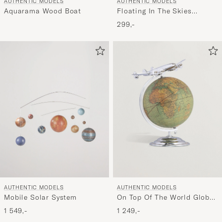
AUTHENTIC MODELS
AUTHENTIC MODELS
deg.
Aquarama Wood Boat
Floating In The Skies
Balloon Red Double
299,-
AUTHENTIC MODELS
AUTHENTIC MODELS
Mobile Solar System
On Top Of The World Globe
and Plane Silver
1 549,-
1 249,-