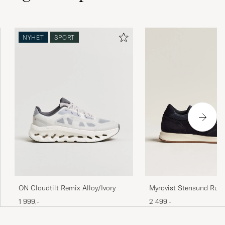
NYHET
SPORT
Myrqvist Stensund Run
ON Cloudtilt Remix Alloy/Ivory
Sneaker Navy Suede
2 499,-
1 999,-