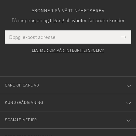
ABONNER PÅ VÅRT NYHETSBREV
Få inspirasjon og tilgang til nyheter før andre kunder
E-
Tack
Dette
postadresse
Submi
för
felt
Newsl
må
Form
LES MER OM VÅR INTEGRITETSPOLICY
att
fylles
du
i
anmälde
dig
till
CARE OF CARL AS
vårt
nyhetsbrev!
KUNDERÅDGIVNING
SOSIALE MEDIER