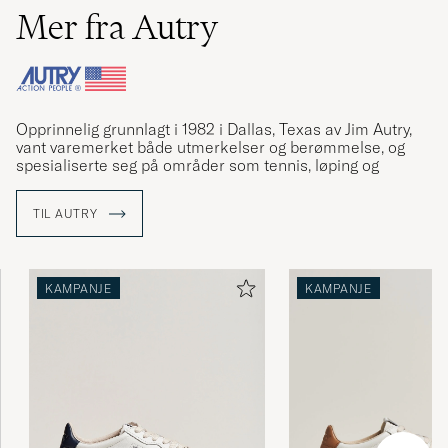
Mer fra Autry
Opprinnelig grunnlagt i 1982 i Dallas, Texas av Jim Autry,
vant varemerket både utmerkelser og berømmelse, og
spesialiserte seg på områder som tennis, løping og
aerobic. Sneakersmodellen "Medalist" var da Autrys
største suksess.
TIL AUTRY
Grunnleggeren Jim Autry gikk bort i 2009 og Autry
forsvant fra rampelyset, bare for å vende tilbake under ny
ledelse i 2019 og for å vinne priser for den relanserte
KAMPANJE
KAMPANJE
Medalists. Retromodellen Dallas, skriver nå ny Autry-
historie.