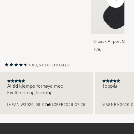
3-pack Airport Socks
Melange
729,-
4.80/5
6401 OMTALER
Alltid kjempe fornøyd med
Topp👍
kvaliteten og levering.
FORRIGE
IMRAN W
2026-08-07
KJØPER
2026-07-29
MAGNE K
2026-0