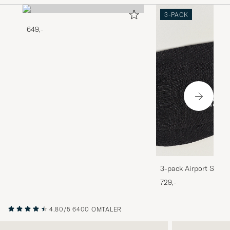
3-PACK
649,-
3-pack Airport Socks
Melange
729,-
4.80/5
6400 OMTALER