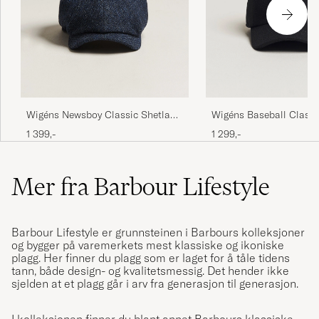
Wigéns Newsboy Classic Shetland
Wigéns Baseball Classi
Wool Navy
Wool Black
1 399,-
1 299,-
Mer fra Barbour Lifestyle
Barbour Lifestyle
er grunnsteinen i
Barbour
s kolleksjoner
og bygger på varemerkets mest klassiske og ikoniske
plagg. Her finner du plagg som er laget for å tåle tidens
tann, både design- og kvalitetsmessig. Det hender ikke
sjelden at et plagg går i arv fra generasjon til generasjon.