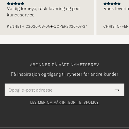
Veldig fornøyd, rask levering og god
Rask leverin
kundeservice
FORRIGE
KENNETH O
2026-08-05
KJØPER
2026-07-27
CHRISTOFFER 
ABONNER PÅ VÅRT NYHETSBREV
Få inspirasjon og tilgang til nyheter før andre kunder
E-
Tack
Dette
postadresse
Submi
för
felt
Newsl
må
Form
LES MER OM VÅR INTEGRITETSPOLICY
att
fylles
du
i
anmälde
dig