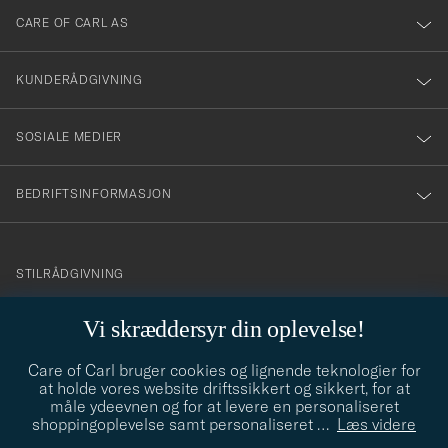
till
CARE OF CARL AS
vårt
nyhetsbrev!
KUNDERÅDGIVNING
SOSIALE MEDIER
BEDRIFTSINFORMASJON
info@careofcarl.no
STILRÅDGIVNING
Behøver du hjelp til å finne din personlige stil? Vi hjelper deg
Vi skræddersyr din oplevelse!
gjerne!
Care of Carl bruger cookies og lignende teknologier for
STILRÅDGIVNING
at holde vores website driftssikkert og sikkert, for at
måle ydeevnen og for at levere en personaliseret
shoppingoplevelse samt personaliseret
…
Læs videre