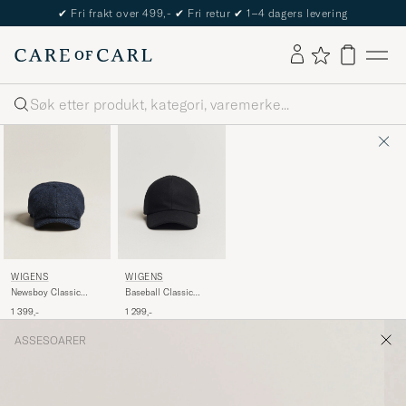
✔
Fri frakt over 499,-
✔
Fri retur
✔
1–4 dagers levering
Søk
WIGÉNS
WIGÉNS
Newsboy Classic
Baseball Classic
Shetland Wool Navy
Melton Wool Black
1 399,-
1 299,-
ASSESOARER