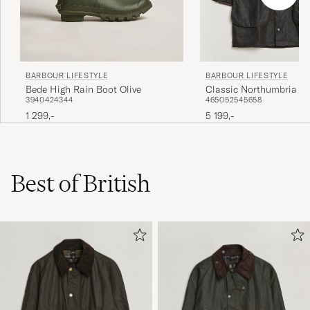
BARBOUR LIFESTYLE
BARBOUR LIFESTYLE
Bede High Rain Boot Olive
Classic Northumbria Jac
39
40
42
43
44
46
50
52
54
56
58
1 299,-
5 199,-
Best of British