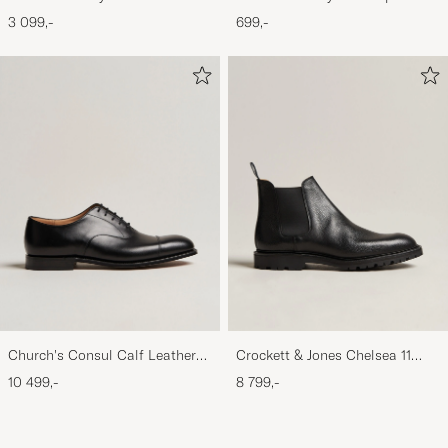
Briefcase Olive
CapOlive
3 099,-
699,-
Church's Consul Calf Leather
Crockett & Jones Chelsea 11
Oxford Black
Black Calf Grained
10 499,-
8 799,-