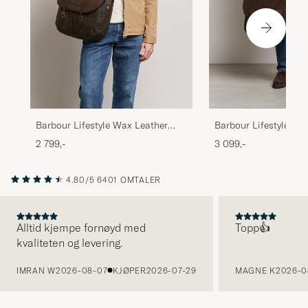
Barbour Lifestyle Wax Leather
Barbour LifestyleWax
Tarras Olive
Briefcase Olive
2 799,-
3 099,-
4.80/5
6401 OMTALER
Alltid kjempe fornøyd med
Topp👍
kvaliteten og levering.
FORRIGE
IMRAN W
2026-08-07
KJØPER
2026-07-29
MAGNE K
2026-0