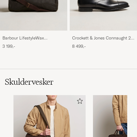
Barbour LifestyleWax
Crockett & Jones Connaught 2
HoldallOlive
City Sole Black Calf
3 199,-
8 499,-
Skuldervesker