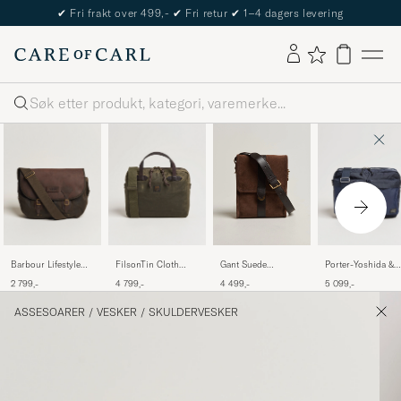
The Care of Carl Passport
Søk
Barbour Lifestyle
FilsonTin Cloth
Porter-Yoshida &
Gant Suede
Wax Leather Tarras
Compact
Co.Force Shoulde
Shoulder Bag Soil
2 799,-
4 799,-
5 099,-
4 499,-
Olive
BriefcaseOtter
BagNavy
Brown
Green
ASSESOARER
/
VESKER
/
SKULDERVESKER