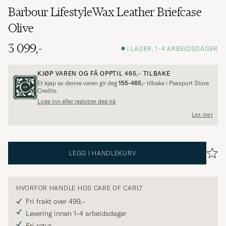
Barbour LifestyleWax Leather Briefcase
Olive
3 099,-
I LAGER, 1-4 ARBEIDSDAGER
KJØP VAREN OG FÅ OPPTIL
465,-
TILBAKE
Et kjøp av denne varen gir deg
155-465,-
tilbake i Passport Store
Credits.
Logg inn eller registrer deg nå
Les mer
LEGG I HANDLEKURV
HVORFOR HANDLE HOS CARE OF CARL?
Fri frakt over 499,-
Levering innen 1-4 arbeidsdager
Fri retur