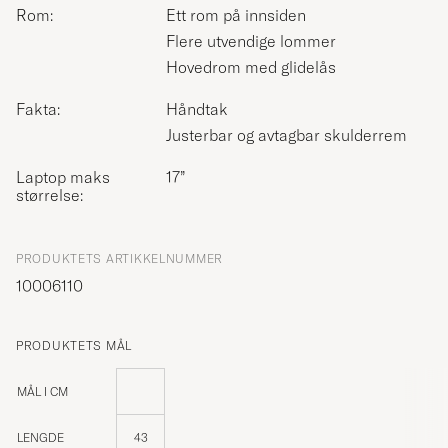
Rom:
Ett rom på innsiden
Flere utvendige lommer
Hovedrom med glidelås
Fakta:
Håndtak
Justerbar og avtagbar skulderrem
Laptop maks
17”
størrelse:
PRODUKTETS ARTIKKELNUMMER
10006110
PRODUKTETS MÅL
MÅL I CM
LENGDE
43