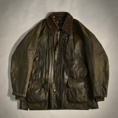
LES MER OM BARBOUR I VÅR REPORTASJE FRA DERES
FABRIKK I ENGLAND »
Som forventet
NIELS B
KJØPTE PÅ CAREOFCARL.DK
Flott veske. Den er større enn jeg trodde. Lite
rom for organisering inne i vesken. Kun to
rom. Lurt å sjekke opp først.
DAG M
KJØPTE PÅ CAREOFCARL.NO
Dokumentvesken er veldig fin og mannen ble
fornøyd med gaven
MARIA A
KJØPTE PÅ CAREOFCARL.NO