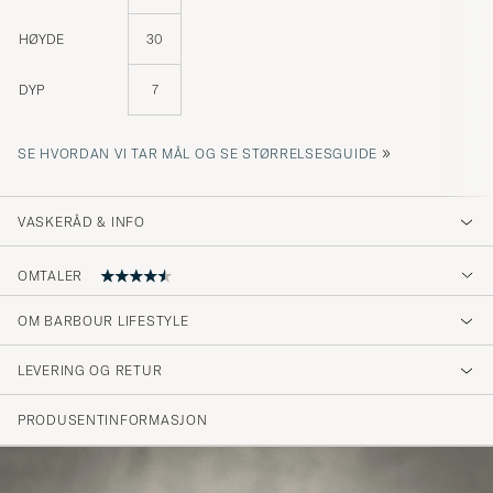
HØYDE
30
DYP
7
»
SE HVORDAN VI TAR MÅL OG SE STØRRELSESGUIDE
VASKERÅD & INFO
OMTALER
4.6
OM BARBOUR LIFESTYLE
LEVERING OG RETUR
(22 Vurdering)
(17)
PRODUSENTINFORMASJON
(3)
(1)
(1)
(0)