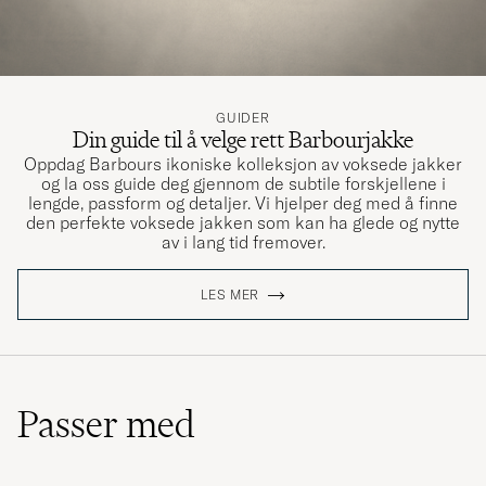
Riktig Barbourklass på material och
konstruktion. Hade dock gärna sett att den
hade bättre fack och hållare invändigt för
GUIDER
pennor, visitkort och diverse småsaker.
Din guide til å velge rett Barbourjakke
Oppdag Barbours ikoniske kolleksjon av voksede jakker
TONY A
KJØPTE PÅ CAREOFCARL.SE
og la oss guide deg gjennom de subtile forskjellene i
lengde, passform og detaljer. Vi hjelper deg med å finne
den perfekte voksede jakken som kan ha glede og nytte
av i lang tid fremover.
En läderväska av mycket hög kvalitet. Både
läder, tyg, spännen och blixtlås känns gedigna.
LES MER
På insidan finns endast ett enkelt laptop-fack,
så där hade det kanske varit användbart med
lite flera små fack för att hålla ordning.
Ytterfacken funkar bra, men kräver lite
pillande för att öppna och stänga. Väskan
Passer med
rymmer dator, block, pennor, ett litet paraply
och en matlåda utan problem!
MIKAEL T
KJØPTE PÅ CAREOFCARL.SE