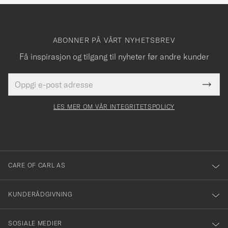
ABONNER PÅ VÅRT NYHETSBREV
Få inspirasjon og tilgang til nyheter før andre kunder
E-
Tack
Dette
postadresse
Submi
för
felt
Newsl
må
Form
LES MER OM VÅR INTEGRITETSPOLICY
att
fylles
du
i
anmälde
dig
till
CARE OF CARL AS
vårt
nyhetsbrev!
KUNDERÅDGIVNING
SOSIALE MEDIER