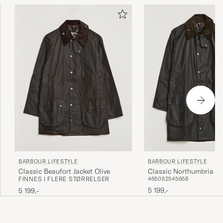
BARBOUR LIFESTYLE
BARBOUR LIFESTYLE
Classic Beaufort Jacket Olive
Classic Northumbria Jac
FINNES I FLERE STØRRELSER
46
50
52
54
56
58
5 199,-
5 199,-