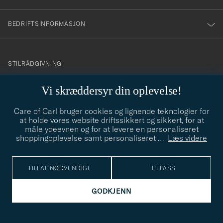
BEDRIFTSINFORMASJON
info@careofcarl.no
STILRÅDGIVNING
Behøver du hjelp til å finne din personlige stil? Vi hjelper deg
Vi skræddersyr din oplevelse!
gjerne!
Care of Carl bruger cookies og lignende teknologier for
STILRÅDGIVNING
at holde vores website driftssikkert og sikkert, for at
måle ydeevnen og for at levere en personaliseret
shoppingoplevelse samt personaliseret
…
Læs videre
© Care of Carl 2026
TILLAT NØDVENDIGE
TILPASS
GODKJENN