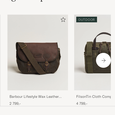
OUTDOOR
Barbour Lifestyle Wax Leather
FilsonTin Cloth Compa
Tarras Olive
BriefcaseOtter Green
2 799,-
4 799,-