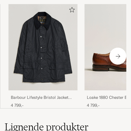
Perfekt, supernöjd med vara och leverans
GÖRAN H
KJØPTE PÅ CAREOFCARL.SE
Utrolig rask levering. Veldig fornøyd.
KAREN O
KJØPTE PÅ CAREOFCARL.NO
Barbour Lifestyle Bristol Jacket
Loake 1880 Chester Br
Navy
Mahogany Burnished Ca
4 799,-
4 799,-
Lignende
produkter