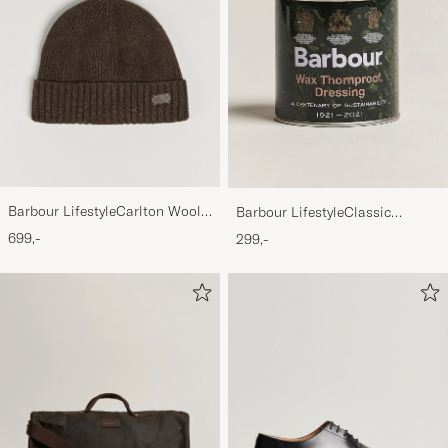
Barbour LifestyleCarlton Wool
Barbour LifestyleClassic
BeanieMid Brown
Thornproof Dressing
699,-
299,-