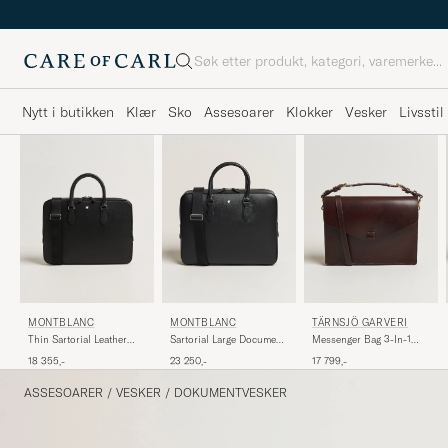
Søk
Nytt i butikken
Klær
Sko
Assesoarer
Klokker
Vesker
Livsstil
MONTBLANC
TÄRNSJÖ GARVERI
MONTBLANC
Sartorial Large Document
Messenger Bag 3-In-1
Thin Sartorial Leather
Case Black
Dark Brown
Briefcase Black
23 250,-
17 799,-
18 355,-
ASSESOARER
/
VESKER
/
DOKUMENTVESKER