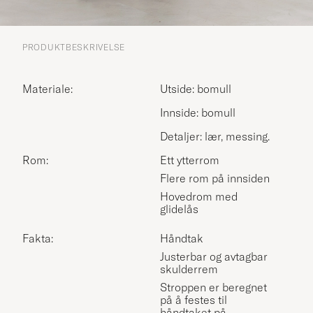
PRODUKTBESKRIVELSE
Materiale:
Utside: bomull
Innside: bomull
Detaljer: lær, messing.
Rom:
Ett ytterrom
Flere rom på innsiden
Hovedrom med
glidelås
Fakta:
Håndtak
Justerbar og avtagbar
skulderrem
Stroppen er beregnet
på å festes til
håndtaket på