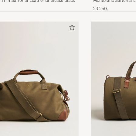
Montblanc Sartorial 
Thin Sartorial Leather Briefcase Black
23 250,-