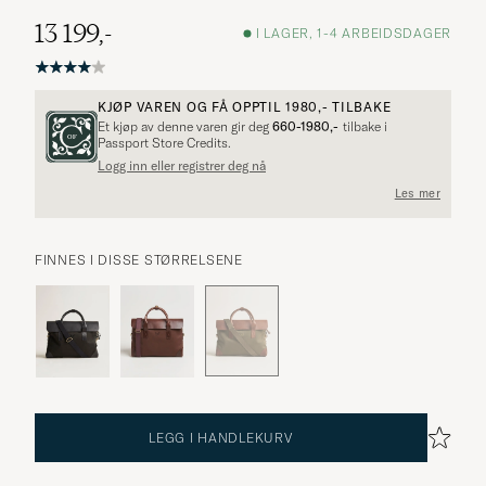
13 199,-
I LAGER, 1-4 ARBEIDSDAGER
KJØP VAREN OG FÅ OPPTIL
1980,-
TILBAKE
Et kjøp av denne varen gir deg
660-1980,-
tilbake i
Passport Store Credits.
Logg inn eller registrer deg nå
Les mer
FINNES I DISSE STØRRELSENE
LEGG I HANDLEKURV