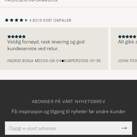
PRODUSENTINFORMASJON
4.80/5
6397 OMTALER
Veldig fornøyd, rask levering og god
Alt gikk
kundeservice ved retur.
FORRIGE
INGRID BOGA M
2026-08-04
KJØPER
2026-07-26
JOHN F
20
ABONNER PÅ VÅRT NYHETSBREV
Få inspirasjon og tilgang til nyheter før andre kunder
E-
Tack
Dette
postadresse
Submi
för
felt
Newsl