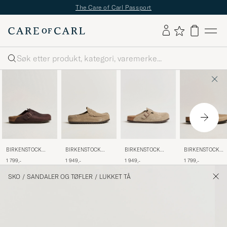
The Care of Carl Passport
Søk
BIRKENSTOCK
BIRKENSTOCK
BIRKENSTOCK
BIRKENSTOCK
Boston Classic
Boston Soft
Boston Classic
Naples Taupe Suede
1 799,-
1 949,-
1 799,-
1 949,-
Footbed Habana
Footbed Taupe
Footbed Tabacco
Oiled Leather
Suede
Oiled Leather
SKO
/
SANDALER OG TØFLER
/
LUKKET TÅ