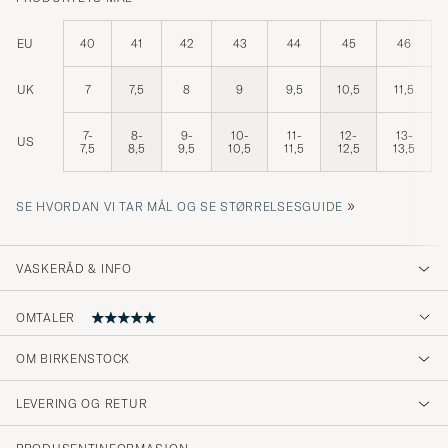
EU
40
41
42
43
44
45
46
UK
7
7,5
8
9
9,5
10,5
11,5
7-
8-
9-
10-
11-
12-
13-
US
7,5
8,5
9,5
10,5
11,5
12,5
13,5
»
SE HVORDAN VI TAR MÅL OG SE STØRRELSESGUIDE
VASKERÅD & INFO
OMTALER
OM BIRKENSTOCK
Kvalitet, dock stora storlekar.
LEVERING OG RETUR
ÖRJAN S
KJØPTE PÅ CAREOFCARL.SE