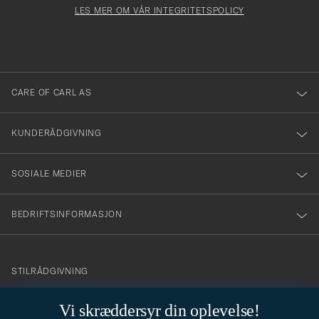
må
Form
LES MER OM VÅR INTEGRITETSPOLICY
att
fylles
du
i
anmälde
dig
till
CARE OF CARL AS
vårt
nyhetsbrev!
KUNDERÅDGIVNING
SOSIALE MEDIER
BEDRIFTSINFORMASJON
info@careofcarl.no
STILRÅDGIVNING
Behøver du hjelp til å finne din personlige stil? Vi hjelper deg
Vi skræddersyr din oplevelse!
gjerne!