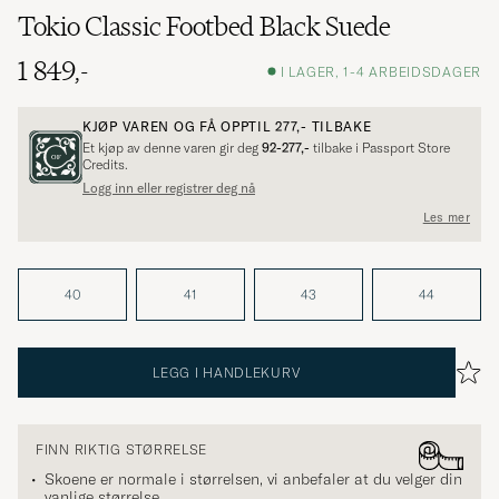
Tokio Classic Footbed Black Suede
1 849,-
I LAGER, 1-4 ARBEIDSDAGER
KJØP VAREN OG FÅ OPPTIL
277,-
TILBAKE
Et kjøp av denne varen gir deg
92-277,-
tilbake i Passport Store
Credits.
Logg inn eller registrer deg nå
Les mer
40
41
43
44
LEGG I HANDLEKURV
FINN RIKTIG STØRRELSE
Skoene er normale i størrelsen, vi anbefaler at du velger din
vanlige størrelse.