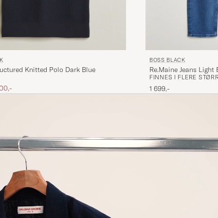
BOSS BLACK
K
Re.Maine Jeans Light 
uctured Knitted Polo Dark Blue
FINNES I FLERE STØR
is
edsatt pris
00,-
1 699,-