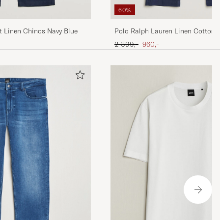
60%
Polo Ralph Lauren Linen Cotton 
t Linen Chinos Navy Blue
Classic Navy
Ordinær pris
Nedsatt pris
2 399,-
960,-