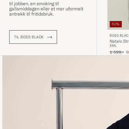
til jobben, en smoking til
gallamiddagen eller et mer uformelt
antrekk til fritidsbruk.
50%
BOSS BLAC
TIL BOSS BLACK
Natalo Str
S
M
L
Ordinær pr
N
1 599,-
8