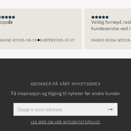
👍
Veldig fornøyd, rask le
kundeservice ved retur.
E K
2026-08-05
KJØPER
2026-07-27
INGRID BOGA M
2026-08-
ABONNER PÅ VÅRT NYHETSBREV
Få inspirasjon og tilgang til nyheter før andre kunder
E-
Dette
postadresse
Submit
felt
Newslette
må
Form
LES MER OM VÅR INTEGRITETSPOLICY
fylles
i