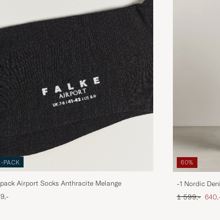
3-PACK
60%
pack Airport Socks Anthracite Melange
-1 Nordic Den
Ordinær pris
Neds
9,-
1 599,-
640,