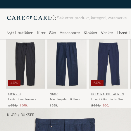
Søk
Nytt i butikken
Klær
Sko
Assesoarer
Klokker
Vesker
Livsstil
40%
60%
MORRIS
NN07
POLO RALPH LAUREN
Fenix Linen Trousers
Aden Regular Fit Linen
Linen Cotton Pants New
Navy
Chinos Navy Blue
Classic Navy
Ordinær pris
Nedsatt pris
Ordinær pris
Nedsatt pris
1 799,-
1 079,-
1 699,-
2 399,-
960,-
KLÆR
/
BUKSER