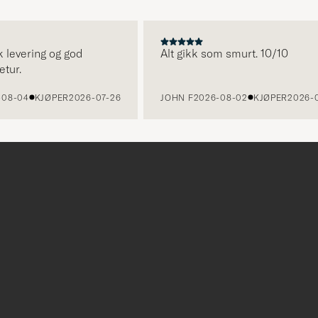
vering og god
Alt gikk som smurt. 10/10
04
KJØPER
2026-07-26
JOHN F
2026-08-02
KJØPER
2026-07-24
r