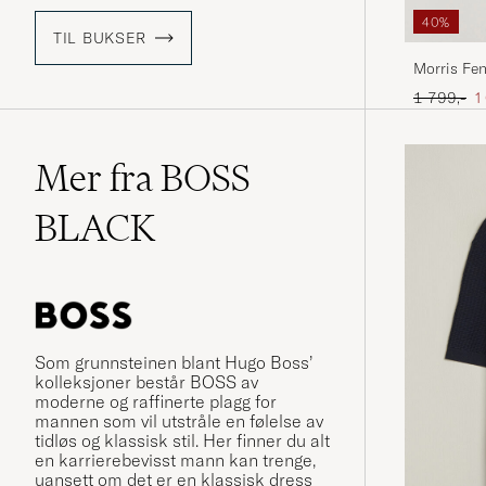
40%
TIL BUKSER
Morris Fen
Ordinær pr
N
1 799,-
1
Mer fra BOSS
BLACK
Som grunnsteinen blant Hugo Boss’
kolleksjoner består BOSS av
moderne og raffinerte plagg for
mannen som vil utstråle en følelse av
tidløs og klassisk stil. Her finner du alt
en karrierebevisst mann kan trenge,
uansett om det er en klassisk dress