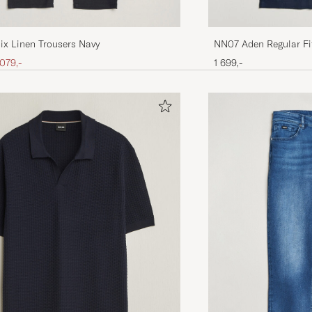
ix Linen Trousers Navy
NN07 Aden Regular Fi
is
edsatt pris
 079,-
1 699,-