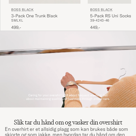
BOSS BLACK
BOSS BLACK
3-Pack One Trunk Black
5-Pack RS Uni Socks D
S
M
L
XL
39-42
43-46
499,-
449,-
Slik tar du hånd om og vasker din overshirt
En overhirt er et allsidig plagg som kan brukes både som
skjorte og som jakke, men hvordan tar du hånd om den