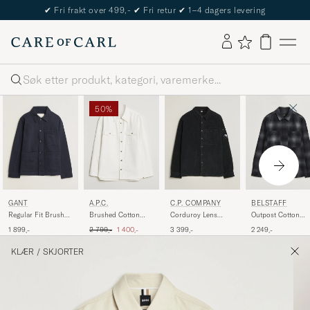
✔
Fri frakt over 499,-
✔
Fri retur
✔
1–4 dagers levering
Søk
50%
GANT
A.P.C.
C.P. COMPANY
BELSTAFF
Regular Fit Brushed
Brushed Cotton
Corduroy Lens
Outpost Cotton
Twill Overshirt
Overshirt White
Overshirt Black
Flannel Checked
Ordinær pris
Nedsatt pris
1 899,-
2 799,-
1 400,-
3 399,-
2 249,-
Evening Blue
Overshirt Black
KLÆR
/
SKJORTER