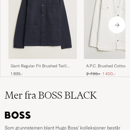
Gant Regular Fit Brushed Twill
A.P.C. Brushed Cotton O
Overshirt Evening Blue
White
Ordinær pris
Nedsatt pris
1 899,-
2 799,-
1 400,-
Mer fra BOSS BLACK
Som grunnsteinen blant Hugo Boss’ kolleksjoner består