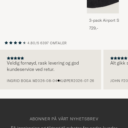
3-pack Airport Socks
Melange
729,-
4.80/5
6397 OMTALER
Veldig fornøyd, rask levering og god
Alt gikk
kundeservice ved retur.
FORRIGE
INGRID BOGA M
2026-08-04
KJØPER
2026-07-26
JOHN F
20
ABONNER PÅ VÅRT NYHETSBREV
Få inspirasjon og tilgang til nyheter før andre kunder