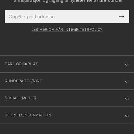
E-
Tack
Dette
postadresse
Submi
för
felt
Newsl
må
Form
LES MER OM VÅR INTEGRITETSPOLICY
att
fylles
du
i
anmälde
dig
till
CARE OF CARL AS
vårt
nyhetsbrev!
KUNDERÅDGIVNING
SOSIALE MEDIER
BEDRIFTSINFORMASJON