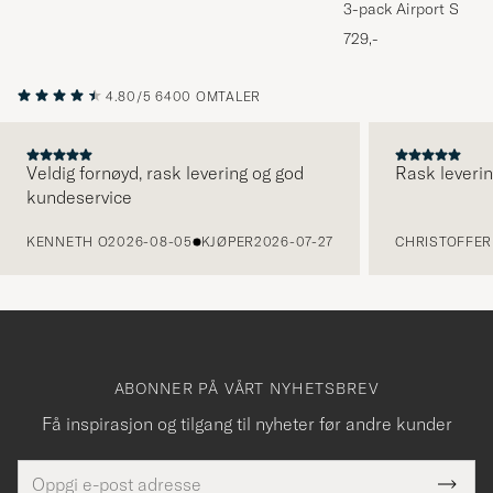
3-pack Airport Socks
Melange
729,-
4.80/5
6400 OMTALER
Veldig fornøyd, rask levering og god
Rask leverin
kundeservice
FORRIGE
KENNETH O
2026-08-05
KJØPER
2026-07-27
CHRISTOFFER 
ABONNER PÅ VÅRT NYHETSBREV
Få inspirasjon og tilgang til nyheter før andre kunder
E-
Tack
Dette
postadresse
Submi