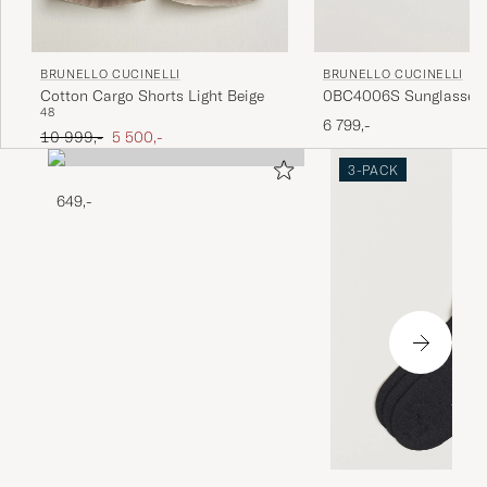
BRUNELLO CUCINELLI
BRUNELLO CUCINELLI
0BC4006S Sunglasses 
Cotton Cargo Shorts Light Beige
48
6 799,-
Ordinær pris
Nedsatt pris
10 999,-
5 500,-
3-PACK
649,-