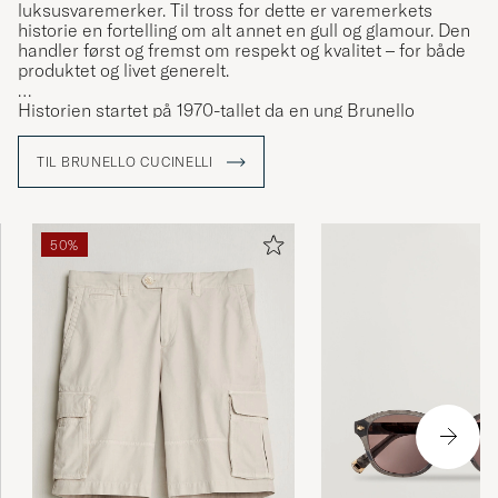
luksusvaremerker. Til tross for dette er varemerkets
historie en fortelling om alt annet en gull og glamour. Den
handler først og fremst om respekt og kvalitet – for både
produktet og livet generelt.
Historien startet på 1970-tallet da en ung Brunello
Cucinelli ble forelsket for andre gang i sitt liv. Denne
gangen i middelalderbyen Solomeo, hjembyen til
TIL BRUNELLO CUCINELLI
Brunellos kjæreste Federica. Her oppdaget han sin
pasjon for det strikkede håndverket. I dag, snart et halvt
århundre senere, er den fargede kashmir-genseren
fortsatt Brunellos store innovasjon.
50%