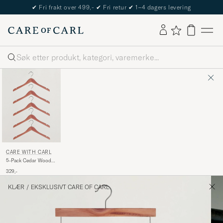
✔
Fri frakt over 499,-
✔
Fri retur
✔
1–4 dagers levering
Søk
CARE WITH CARL
5-Pack Cedar Wood
Shirt Hangers
329,-
KLÆR
/
EKSKLUSIVT CARE OF CARL