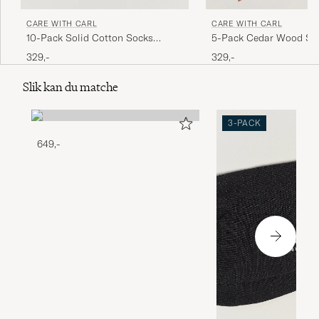
CARE WITH CARL
CARE WITH CARL
5-Pack Cedar Wood Shi
10-Pack Solid Cotton Socks
BLACK
329,-
329,-
Slik kan du matche
3-PACK
649,-