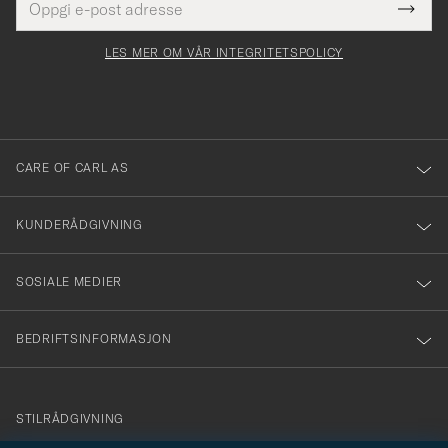
Tack
Dette
postadresse
Submi
för
felt
Newsl
må
Form
LES MER OM VÅR INTEGRITETSPOLICY
att
fylles
du
i
anmälde
dig
till
CARE OF CARL AS
vårt
nyhetsbrev!
KUNDERÅDGIVNING
SOSIALE MEDIER
BEDRIFTSINFORMASJON
info@careofcarl.no
STILRÅDGIVNING