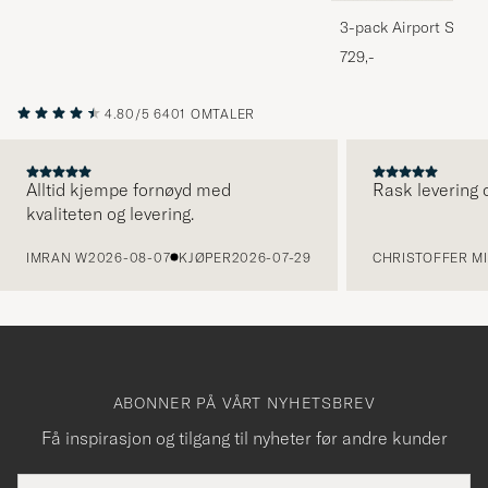
3-pack Airport Socks
Melange
729,-
4.80/5
6401 OMTALER
Alltid kjempe fornøyd med
Rask levering o
kvaliteten og levering.
FORRIGE
IMRAN W
2026-08-07
KJØPER
2026-07-29
CHRISTOFFER MI
ABONNER PÅ VÅRT NYHETSBREV
Få inspirasjon og tilgang til nyheter før andre kunder
E-