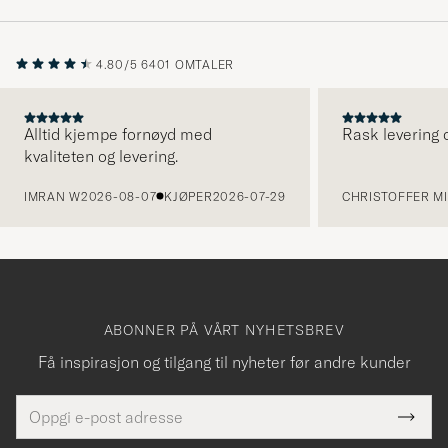
4.80/5
6401 OMTALER
Alltid kjempe fornøyd med
Rask levering o
kvaliteten og levering.
FORRIGE
IMRAN W
2026-08-07
KJØPER
2026-07-29
CHRISTOFFER MI
ABONNER PÅ VÅRT NYHETSBREV
Få inspirasjon og tilgang til nyheter før andre kunder
E-
Tack
Dette
postadresse
Submi
för
felt
Newsl