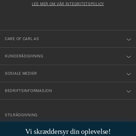
må
Form
LES MER OM VÅR INTEGRITETSPOLICY
att
fylles
du
i
anmälde
dig
till
CARE OF CARL AS
vårt
nyhetsbrev!
KUNDERÅDGIVNING
SOSIALE MEDIER
BEDRIFTSINFORMASJON
info@careofcarl.no
STILRÅDGIVNING
Behøver du hjelp til å finne din personlige stil? Vi hjelper deg
Vi skræddersyr din oplevelse!
gjerne!