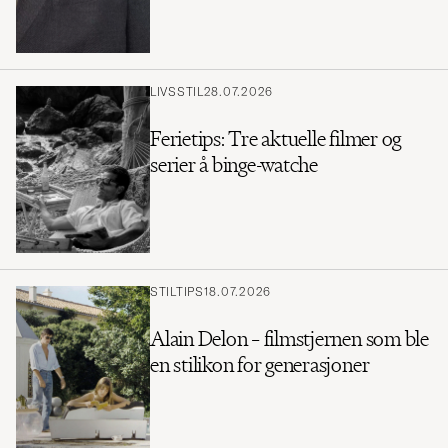
LIVSSTIL
28.07.2026
Ferietips: Tre aktuelle filmer og
serier å binge-watche
STILTIPS
18.07.2026
Alain Delon – filmstjernen som ble
en stilikon for generasjoner