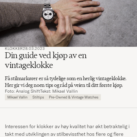
ord
å
søke
etter
KLOKKER
28.03.2023
Din guide ved kjøp av en
vintageklokke
Få stilmarkører er så tydelige som en herlig vintageklokke.
Her gir vi deg noen tips og råd på veien til ditt første kjøp.
Foto: Analog Shift
Tekst: Mikael Vallin
Mikael Vallin
Stiltips
Pre-Owned & Vintage Watches
Interessen for klokker av høy kvalitet har økt betraktelig i
takt med utviklingen av stilbevissthet hos flere og flere