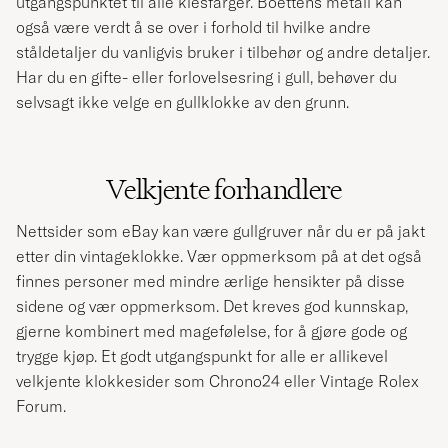
utgangspunktet til alle klesfarger. Boettens metall kan
også være verdt å se over i forhold til hvilke andre
ståldetaljer du vanligvis bruker i tilbehør og andre detaljer.
Har du en gifte- eller forlovelsesring i gull, behøver du
selvsagt ikke velge en gullklokke av den grunn.
Velkjente forhandlere
Nettsider som eBay kan være gullgruver når du er på jakt
etter din vintageklokke. Vær oppmerksom på at det også
finnes personer med mindre ærlige hensikter på disse
sidene og vær oppmerksom. Det kreves god kunnskap,
gjerne kombinert med magefølelse, for å gjøre gode og
trygge kjøp. Et godt utgangspunkt for alle er allikevel
velkjente klokkesider som Chrono24 eller Vintage Rolex
Forum.