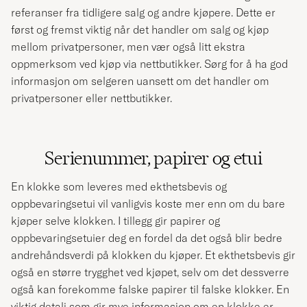
referanser fra tidligere salg og andre kjøpere. Dette er
først og fremst viktig når det handler om salg og kjøp
mellom privatpersoner, men vær også litt ekstra
oppmerksom ved kjøp via nettbutikker. Sørg for å ha god
informasjon om selgeren uansett om det handler om
privatpersoner eller nettbutikker.
Serienummer, papirer og etui
En klokke som leveres med ekthetsbevis og
oppbevaringsetui vil vanligvis koste mer enn om du bare
kjøper selve klokken. I tillegg gir papirer og
oppbevaringsetuier deg en fordel da det også blir bedre
andrehåndsverdi på klokken du kjøper. Et ekthetsbevis gir
også en større trygghet ved kjøpet, selv om det dessverre
også kan forekomme falske papirer til falske klokker. En
viktig detalj som gir mye informasjon om en klokke er