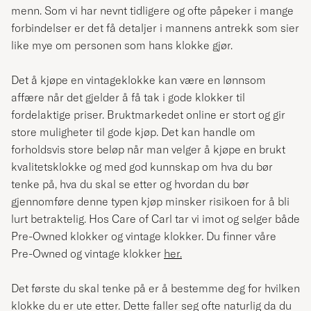
menn. Som vi har nevnt tidligere og ofte påpeker i mange
forbindelser er det få detaljer i mannens antrekk som sier
like mye om personen som hans klokke gjør.
Det å kjøpe en vintageklokke kan være en lønnsom
affære når det gjelder å få tak i gode klokker til
fordelaktige priser. Bruktmarkedet online er stort og gir
store muligheter til gode kjøp. Det kan handle om
forholdsvis store beløp når man velger å kjøpe en brukt
kvalitetsklokke og med god kunnskap om hva du bør
tenke på, hva du skal se etter og hvordan du bør
gjennomføre denne typen kjøp minsker risikoen for å bli
lurt betraktelig. Hos Care of Carl tar vi imot og selger både
Pre-Owned klokker og vintage klokker. Du finner våre
Pre-Owned og vintage klokker
her
.
Det første du skal tenke på er å bestemme deg for hvilken
klokke du er ute etter. Dette faller seg ofte naturlig da du