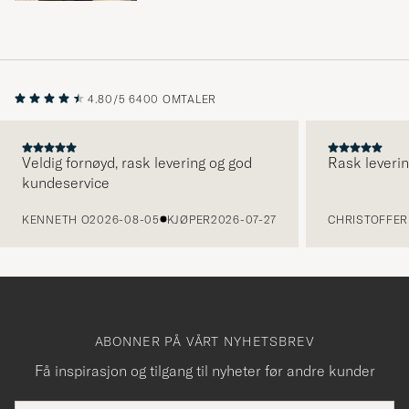
4.80/5
6400 OMTALER
Veldig fornøyd, rask levering og god
Rask leverin
kundeservice
FORRIGE
KENNETH O
2026-08-05
KJØPER
2026-07-27
CHRISTOFFER 
ABONNER PÅ VÅRT NYHETSBREV
Få inspirasjon og tilgang til nyheter før andre kunder
E-