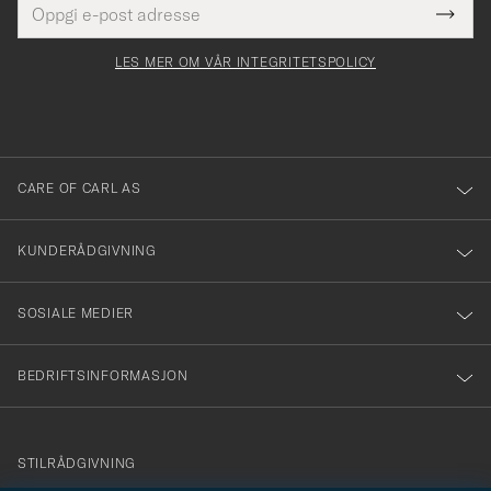
Tack
Dette
postadresse
Submi
för
felt
Newsl
må
Form
LES MER OM VÅR INTEGRITETSPOLICY
att
fylles
du
i
anmälde
dig
till
CARE OF CARL AS
vårt
nyhetsbrev!
KUNDERÅDGIVNING
SOSIALE MEDIER
BEDRIFTSINFORMASJON
info@careofcarl.no
STILRÅDGIVNING