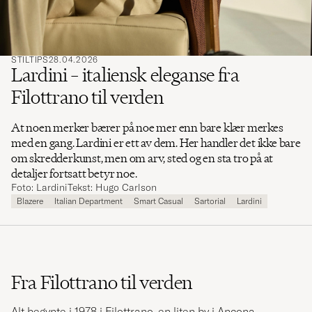
STILTIPS
28.04.2026
Lardini – italiensk eleganse fra
Filottrano til verden
At noen merker bærer på noe mer enn bare klær merkes
med en gang. Lardini er ett av dem. Her handler det ikke bare
om skredderkunst, men om arv, sted og en sta tro på at
detaljer fortsatt betyr noe.
Foto: Lardini
Tekst: Hugo Carlson
Blazere
Italian Department
Smart Casual
Sartorial
Lardini
Fra Filottrano til verden
Alt begynte i 1978 i Filottrano, en liten by i Ancona-