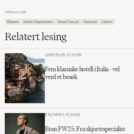
OPPDAG MER
Blazere
Italian Department
Smart Casual
Sartorial
Lardini
Relatert lesing
LIVSSTIL
25.07.2026
Fem klassiske hotell i Italia - vel
verd et besøk
STILTIPS
11.10.2025
Eton FW25: Fra skjortespecialist