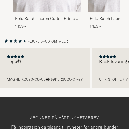
Polo Ralph Lauren Cotton Printed
Polo Ralph Lauren Co
Bandana Red/White
Bandana Supply Oliv
1 199,-
1 199,-
4.80/5
6400 OMTALER
Topp👍
Rask levering 
FORRIGE
MAGNE K
2026-08-05
KJØPER
2026-07-27
CHRISTOFFER MI
ABONNER PÅ VÅRT NYHETSBREV
Få inspirasjon og tilgang til nyheter før andre kunder