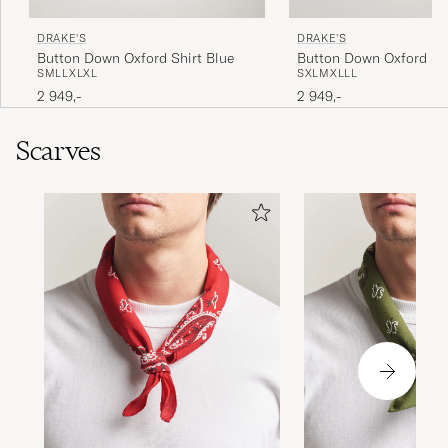
DRAKE'S
DRAKE'S
Button Down Oxford Shirt Blue
Button Down Oxford Sh
S
M
L
L
XL
XL
S
XL
M
XL
L
L
2 949,-
2 949,-
Scarves