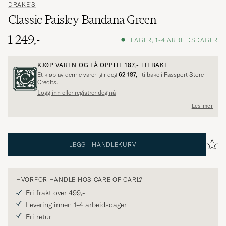
DRAKE'S
Classic Paisley Bandana Green
1 249,-
I LAGER, 1-4 ARBEIDSDAGER
KJØP VAREN OG FÅ OPPTIL
187,-
TILBAKE
Et kjøp av denne varen gir deg
62-187,-
tilbake i Passport Store
Credits.
Logg inn eller registrer deg nå
Les mer
LEGG I HANDLEKURV
HVORFOR HANDLE HOS CARE OF CARL?
Fri frakt over 499,-
Levering innen 1-4 arbeidsdager
Fri retur