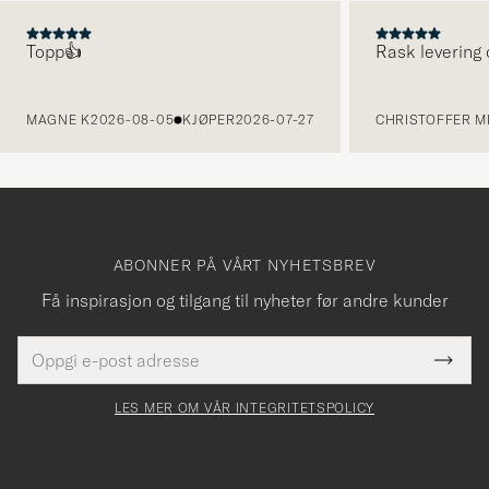
Topp👍
Rask levering 
FORRIGE
MAGNE K
2026-08-05
KJØPER
2026-07-27
CHRISTOFFER MI
ABONNER PÅ VÅRT NYHETSBREV
Få inspirasjon og tilgang til nyheter før andre kunder
E-
Tack
Dette
postadresse
Submi
för
felt
Newsl
må
Form
LES MER OM VÅR INTEGRITETSPOLICY
att
fylles
du
i
anmälde