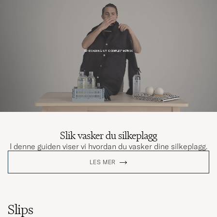
Slik vasker du silkeplagg
I denne guiden viser vi hvordan du vasker dine silkeplagg.
LES MER
Slips