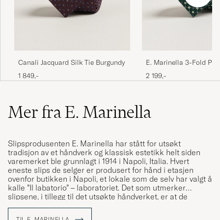
Canali Jacquard Silk Tie Burgundy
E. Marinella 3-Fold Prin
Tie Dark Green
1 849,-
2 199,-
Mer fra E. Marinella
Slipsprodusenten E. Marinella har stått for utsøkt
tradisjon av et håndverk og klassisk estetikk helt siden
varemerket ble grunnlagt i 1914 i Napoli, Italia. Hvert
eneste slips de selger er produsert for hånd i etasjen
ovenfor butikken i Napoli, et lokale som de selv har valgt å
kalle ”Il labatorio” – laboratoriet. Det som utmerker
slipsene, i tillegg til det utsøkte håndverket, er at de
fremstilles av håndtrykt silkestoff fra England, noe som
varemerket er stolte av og som de har gjort helt siden
TIL E. MARINELLA