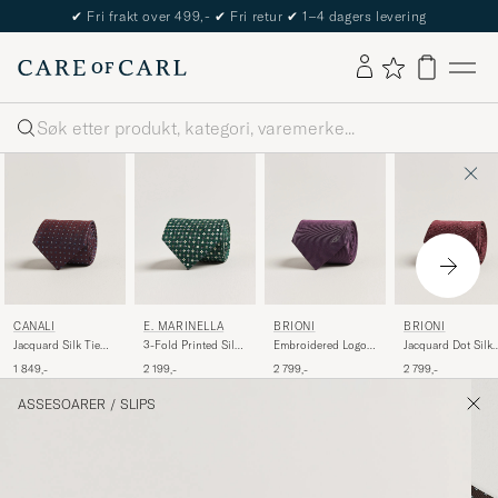
The Care of Carl Passport
Søk
CANALI
E. MARINELLA
BRIONI
BRIONI
Jacquard Silk Tie
3-Fold Printed Silk
Embroidered Logo
Jacquard Dot Silk
Burgundy
Tie Dark Green
Silk Tie Burgundy
Tie Burgundy
1 849,-
2 199,-
2 799,-
2 799,-
ASSESOARER
/
SLIPS