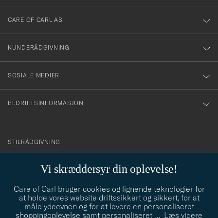
dig
till
CARE OF CARL AS
vårt
nyhetsbrev!
KUNDERÅDGIVNING
SOSIALE MEDIER
BEDRIFTSINFORMASJON
info@careofcarl.no
STILRÅDGIVNING
Behøver du hjelp til å finne din personlige stil? Vi hjelper deg
Vi skræddersyr din oplevelse!
gjerne!
Care of Carl bruger cookies og lignende teknologier for
STILRÅDGIVNING
at holde vores website driftssikkert og sikkert, for at
måle ydeevnen og for at levere en personaliseret
shoppingoplevelse samt personaliseret
…
Læs videre