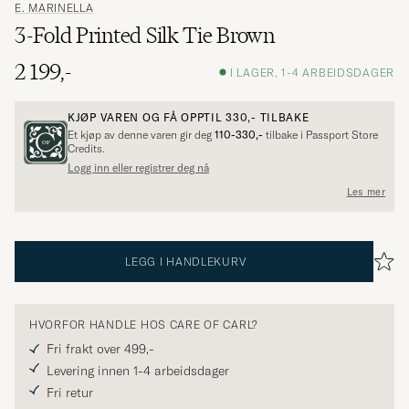
E. MARINELLA
3-Fold Printed Silk Tie Brown
2 199,-
I LAGER, 1-4 ARBEIDSDAGER
KJØP VAREN OG FÅ OPPTIL
330,-
TILBAKE
Et kjøp av denne varen gir deg
110-330,-
tilbake i Passport Store
Credits.
Logg inn eller registrer deg nå
Les mer
LEGG I HANDLEKURV
HVORFOR HANDLE HOS CARE OF CARL?
Fri frakt over 499,-
Levering innen 1-4 arbeidsdager
Fri retur