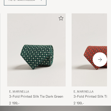
bedriften ble grunnlagt. I dag ledes familiebedriften av
Alessandro Marinella, fjerde generasjon Marinella og
deres slips brukes fortsatt av statssjefer og
stilinteresserte i hele verden.
E. MARINELLA
E. MARINELLA
3-Fold Printed Silk Tie Dark Green
3-Fold Printed Silk Tie
2 199,-
2 199,-