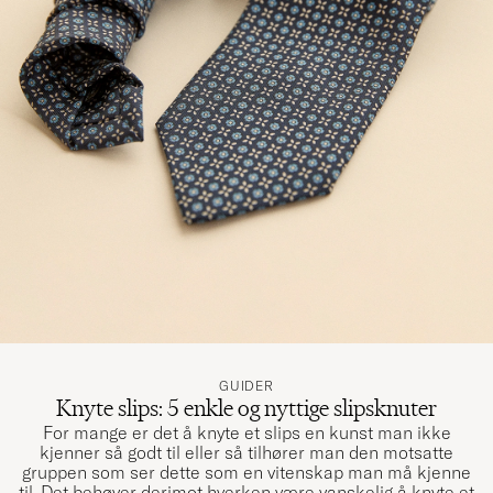
GUIDER
Knyte slips: 5 enkle og nyttige slipsknuter
For mange er det å knyte et slips en kunst man ikke
kjenner så godt til eller så tilhører man den motsatte
gruppen som ser dette som en vitenskap man må kjenne
til. Det behøver derimot hverken være vanskelig å knyte et