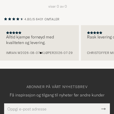
å
viser
0
av
0
aktivere
Min
4.80/5
6401 OMTALER
stil,
og
opplev
Alltid kjempe fornøyd med
Rask levering o
kvaliteten og levering.
et
FORRIGE
mer
IMRAN W
2026-08-07
KJØPER
2026-07-29
CHRISTOFFER MI
håndpluk
utvalg
til
deg.
ABONNER PÅ VÅRT NYHETSBREV
Få inspirasjon og tilgang til nyheter før andre kunder
E-
Tack
Dette
postadresse
Submi