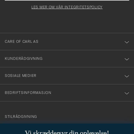
för
felt
Newsl
må
Form
LES MER OM VÅR INTEGRITETSPOLICY
att
fylles
du
i
anmälde
dig
till
CARE OF CARL AS
vårt
nyhetsbrev!
KUNDERÅDGIVNING
SOSIALE MEDIER
BEDRIFTSINFORMASJON
info@careofcarl.no
STILRÅDGIVNING
Behøver du hjelp til å finne din personlige stil? Vi hjelper deg
Vi skræddersyr din oplevelse!