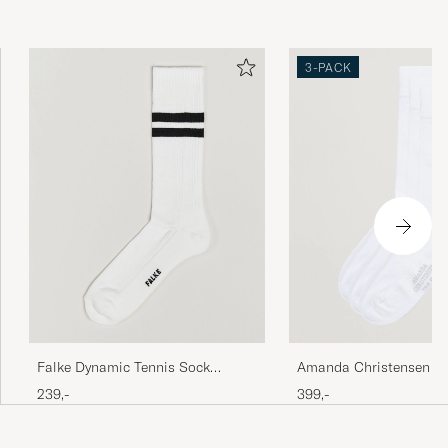
3-PACK
Falke Dynamic Tennis Sock
Amanda Christensen 3-
White/Black
Cotton Socks White
239,-
399,-