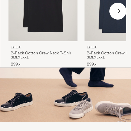
FALKE
FALKE
2-Pack Cotton Crew Neck T-Shirt
2-Pack Cotton Crew Nec
S
M
L
XL
XXL
S
M
L
XL
XXL
Black
Midnight
899,-
899,-