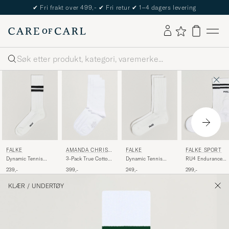
The Care of Carl Passport
Søk
FALKE
AMANDA CHRIST
FALKE
FALKE SPORT
ENSEN
Dynamic Tennis
3-Pack True Cotton
Dynamic Tennis
RU4 Endurance
Sock White/Black
Socks White
Sock Off White
Running Socks
239,-
399,-
249,-
299,-
White
KLÆR
/
UNDERTØY