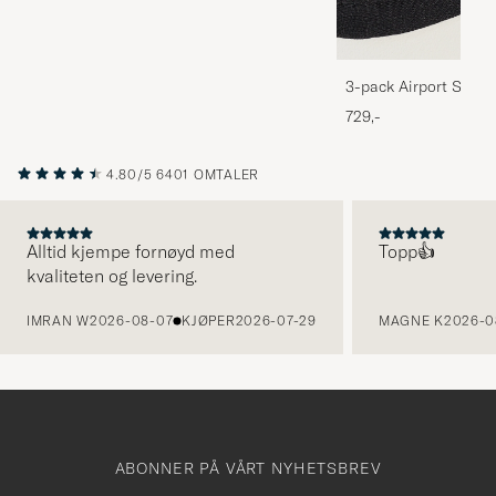
3-pack Airport Socks
Melange
729,-
4.80/5
6401 OMTALER
Alltid kjempe fornøyd med
Topp👍
kvaliteten og levering.
FORRIGE
IMRAN W
2026-08-07
KJØPER
2026-07-29
MAGNE K
2026-0
ABONNER PÅ VÅRT NYHETSBREV