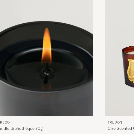
TRUDON
YREDO
Cire Scented
ndle Bibliothèque 70gr