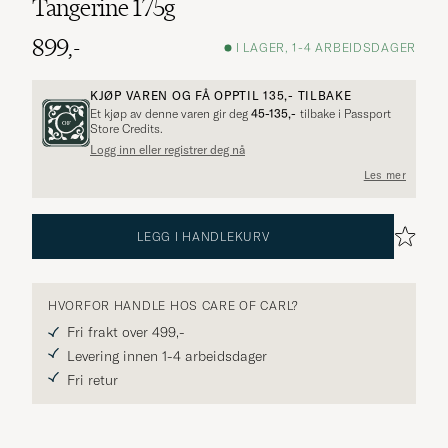
Tangerine 175g
899,-
I LAGER, 1-4 ARBEIDSDAGER
KJØP VAREN OG FÅ OPPTIL
135,-
TILBAKE
Et kjøp av denne varen gir deg
45-135,-
tilbake i Passport
Store Credits.
Flere alternativer?
Logg inn eller registrer deg nå
Les mer
LEGG I HANDLEKURV
UTFORSK LIGNENDE PRODUKTER
HVORFOR HANDLE HOS CARE OF CARL?
Fri frakt over 499,-
Levering innen 1-4 arbeidsdager
Fri retur