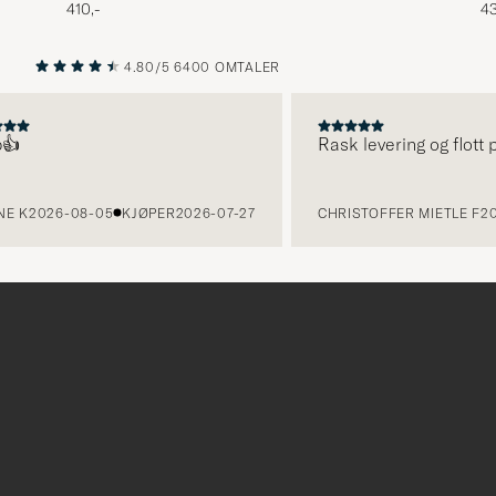
410,-
43
4.80/5
6400 OMTALER
FORRIGE
NESTE
Rask levering og flott pro
K
2026-08-05
KJØPER
2026-07-27
CHRISTOFFER MIETLE F
2026
Tack