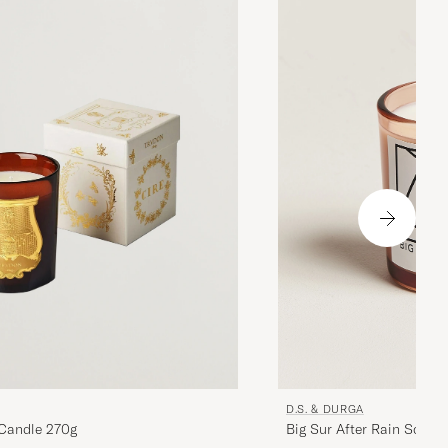
D.S. & DURGA
 Candle 270g
Big Sur After Rain Scent