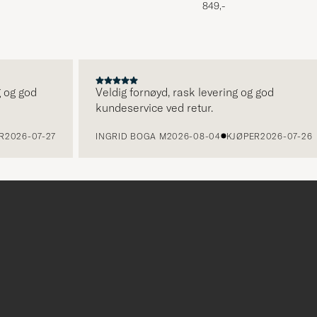
849,-
g god
Veldig fornøyd, rask levering og god
kundeservice ved retur.
26-07-27
INGRID BOGA M
2026-08-04
KJØPER
2026-07-26