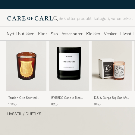
Søk
Nytt i butikken
Klær
Sko
Assesoarer
Klokker
Vesker
Livsstil
Trudon Cire Scented
BYREDO Candle Tree
D.S. & Durga Big Sur After
Candle 270g
House 240gr
Rain Scented Candle
1 149,-
820,-
849,-
200g
LIVSSTIL
/
DUFTLYS