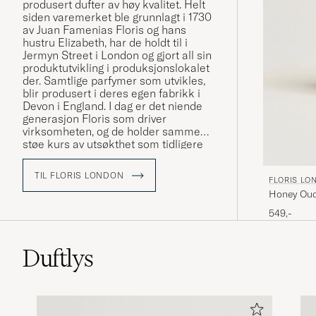
produsert dufter av høy kvalitet. Helt
siden varemerket ble grunnlagt i 1730
av Juan Famenias Floris og hans
hustru Elizabeth, har de holdt til i
Jermyn Street i London og gjort all sin
produktutvikling i produksjonslokalet
der. Samtlige parfymer som utvikles,
blir produsert i deres egen fabrikk i
Devon i England. I dag er det niende
generasjon Floris som driver
virksomheten, og de holder samme
støe kurs av utsøkthet som tidligere
generasjoner har staket ut.
TIL FLORIS LONDON
FLORIS LO
Honey Oud
549,-
Duftlys