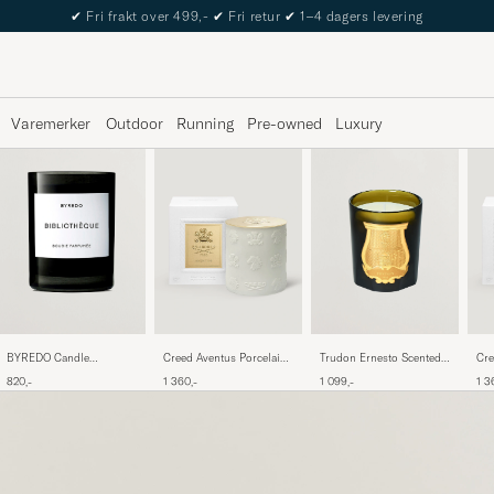
✔
Fri frakt over 499,-
✔
Fri retur
✔
1–4 dagers levering
Varemerker
Outdoor
Running
Pre-owned
Luxury
BYREDO Candle
Trudon Ernesto Scented
Creed Aventus Porcelain
Cre
Bibliothèque 240gr
Candle 270g
Candle 220g
Wat
820,-
1 099,-
1 360,-
1 3
220