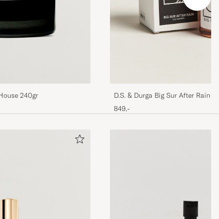
House 240gr
D.S. & Durga Big Sur After Rain 
200g
849,-