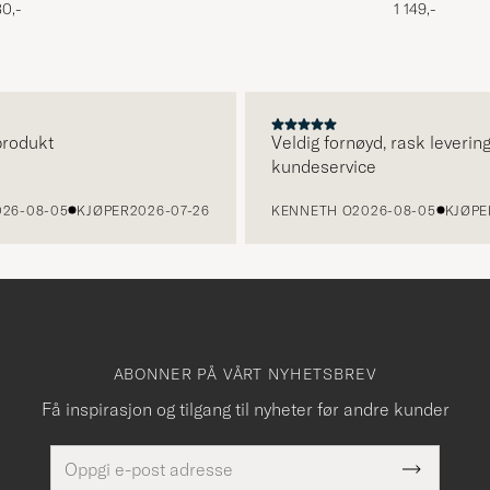
1 149,-
0,-
dukt
Veldig fornøyd, rask levering o
kundeservice
-08-05
KJØPER
2026-07-26
KENNETH O
2026-08-05
KJØPER
20
ABONNER PÅ VÅRT NYHETSBREV
Få inspirasjon og tilgang til nyheter før andre kunder
E-
Dette
postadresse
Submit