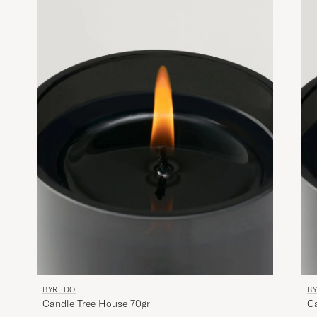
BYREDO
B
Candle Tree House 70gr
Ca