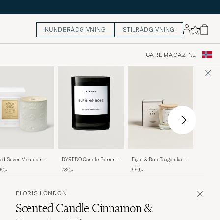
KUNDERÅDGIVNING
STILRÅDGIVNING
CARL MAGAZINE
Eight &
BYREDO Candle Burning
Eight & Bob Tanganika
ed Silver Mountain
Scented
Rose 240gr
Scented Candle 230g
er Porcelain Candle
1 049,-
780,-
599,-
60,-
g
FLORIS LONDON
Scented Candle Cinnamon &