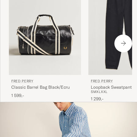
FRED PERRY
FRED PERRY
Classic Barrel Bag Black/Ecru
Loopback Sweatpants 
S
M
XL
XXL
1 599,-
1 299,-