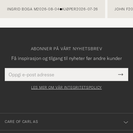
FORRIGE
INGRID BOGA M
2026-08-04
KJØPER
2026-07-26
JOHN F
20
ABONNER PÅ VÅRT NYHETSBREV
Få inspirasjon og tilgang til nyheter før andre kunder
E-
Tack
Dette
postadresse
Submi
för
felt
Newsl
må
Form
LES MER OM VÅR INTEGRITETSPOLICY
att
fylles
du
i
anmälde
dig
till
CARE OF CARL AS
vårt