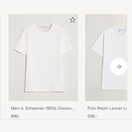
Merz b. Schwanen 1950s Classic
Polo Ralph Lauren Liqu
Loopwheeled T-shirt White
Crew Neck T-Shirt Whit
999,-
599,-