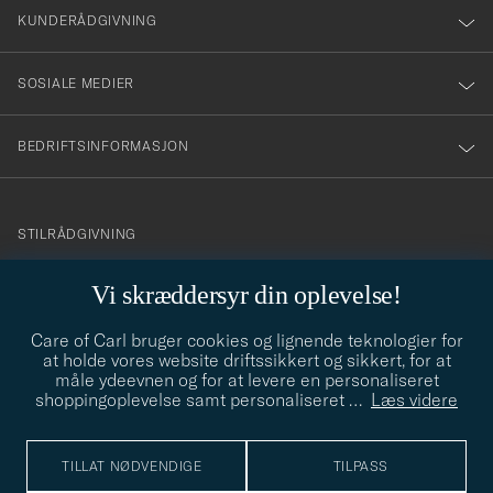
nyhetsbrev!
KUNDERÅDGIVNING
SOSIALE MEDIER
BEDRIFTSINFORMASJON
info@careofcarl.no
STILRÅDGIVNING
Behøver du hjelp til å finne din personlige stil? Vi hjelper deg
Vi skræddersyr din oplevelse!
gjerne!
Care of Carl bruger cookies og lignende teknologier for
STILRÅDGIVNING
at holde vores website driftssikkert og sikkert, for at
måle ydeevnen og for at levere en personaliseret
shoppingoplevelse samt personaliseret
…
Læs videre
© Care of Carl 2026
TILLAT NØDVENDIGE
TILPASS