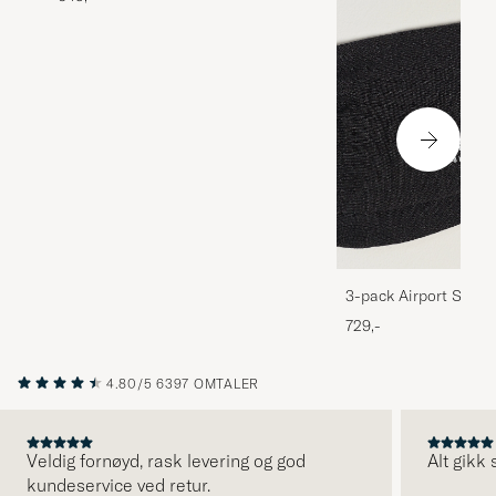
3-pack Airport Socks
Melange
729,-
4.80/5
6397 OMTALER
Veldig fornøyd, rask levering og god
Alt gikk
kundeservice ved retur.