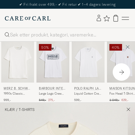
The Care of Carl Passport
Søk
50%
40%
MERZ B. SCHWA
BARBOUR INTER
POLO RALPH LAU
MAISON KITSUN
NEN
NATIONAL
REN
1950s Classic
Large Logo Crew
Liquid Cotton Crew
Fox Head T-Shirt
Loopwheeled T-shirt
Neck Tee White
Neck T-Shirt White
White
Ordinær pris
Nedsatt pris
Ordinær pris
Nedsatt pr
999,-
549,-
275,-
599,-
1 049,-
629,-
White
KLÆR
/
T-SHIRTS