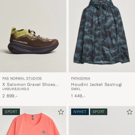
PAS NORMAL STUDIOS
PATAGONIA
X Salomon Gravel Shoes
Houdini Jacket Sastrugi
UK8
UK8,5
UK9,5
S
M
XL
Dark Earth
2 899,-
1 449,-
SPORT
NYHET
SPORT