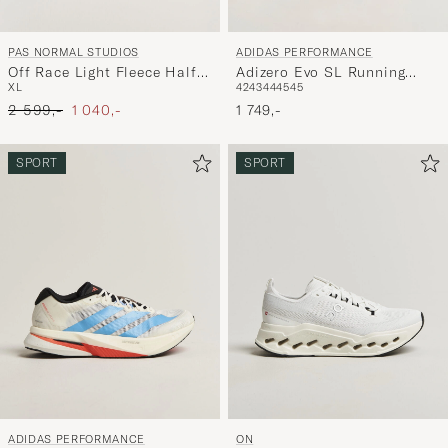
PAS NORMAL STUDIOS
ADIDAS PERFORMANCE
Off Race Light Fleece Half
Adizero Evo SL Running
XL
42
43
44
45
45
Zip Moss Green
Sneaker White/Black
Ordinær pris
Nedsatt pris
2 599,-
1 040,-
1 749,-
SPORT
SPORT
ADIDAS PERFORMANCE
ON