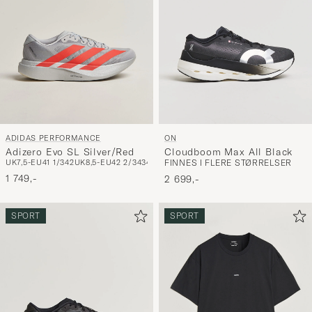
ADIDAS PERFORMANCE
ON
Adizero Evo SL Silver/Red
Cloudboom Max All Black
UK7,5-EU41 1/3
42
UK8,5-EU42 2/3
43
44
UK10-EU44 2/3
FINNES I FLERE STØRRELSER
1 749,-
2 699,-
SPORT
SPORT