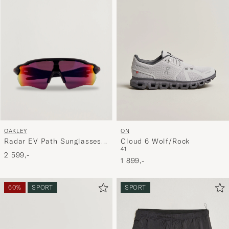
OAKLEY
ON
Radar EV Path Sunglasses
Cloud 6 Wolf/Rock
41
Matte Black
2 599,-
1 899,-
60%
SPORT
SPORT