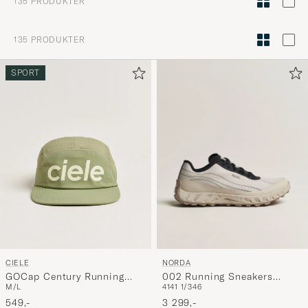
135
PRODUKTER
for
å
135
PRODUKTER
aktivere
Min
SPORT
stil,
og
opplev
et
mer
håndpluk
utvalg
til
deg.
NORDA
CIELE
002 Running Sneakers
GOCap Century Running
41
41 1/3
46
M/L
Cinder
Cap Toad
3 299,-
549,-