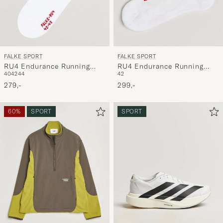
FALKE SPORT
FALKE SPORT
RU4 Endurance Running
RU4 Endurance Running
40
42
44
42
Socks White
Socks White
279,-
299,-
60%
SPORT
SPORT