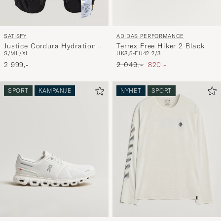
SATISFY
ADIDAS PERFORMANCE
Justice Cordura Hydration
Terrex Free Hiker 2 Black
S/M
L/XL
UK8,5-EU42 2/3
Vest 5L Black
Ordinær pris
Nedsatt pris
2 999,-
2 049,-
820,-
SPORT
KAMPANJE
NYHET
SPORT