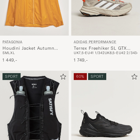
PATAGONIA
ADIDAS PERFORMANCE
Houdini Jacket Autumn
Terrex Freehiker SL GTX
S
M
L
XL
UK7,5-EU41 1/3
42
UK8,5-EU42 2/3
43
4
Orange
Beige/White
1 449,-
1 749,-
SPORT
60%
SPORT