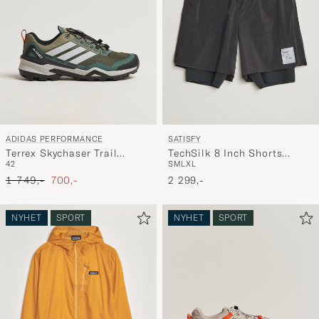
ADIDAS PERFORMANCE
SATISFY
Terrex Skychaser Trail
TechSilk 8 Inch Shorts
42
S
M
L
XL
Sneaker Olive/Grey
Black
Ordinær pris
Nedsatt pris
1 749,-
700,-
2 299,-
NYHET
SPORT
NYHET
SPORT