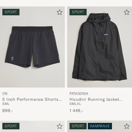
SPORT
SPORT
ON
PATAGONIA
5 Inch Performance Shorts
Houdini Running Jacket
S
M
L
S
M
L
XL
Black
Black
899,-
1 449,-
SPORT
SPORT
KAMPANJE