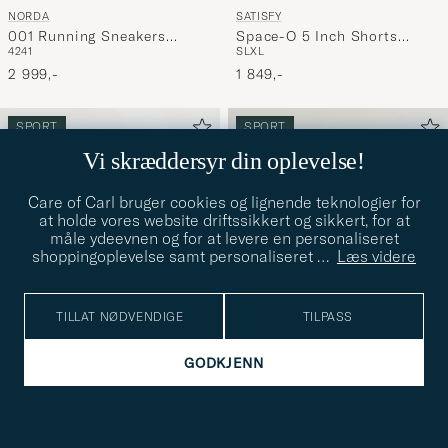
NORDA
SATISFY
001 Running Sneakers
Space-O 5 Inch Shorts
42
41
S
L
XL
Stealth Black
Black
2 999,-
1 849,-
SPORT
SPORT
Vi skræddersyr din oplevelse!
Care of Carl bruger cookies og lignende teknologier for
at holde vores website driftssikkert og sikkert, for at
måle ydeevnen og for at levere en personaliseret
shoppingoplevelse samt personaliseret
…
Læs videre
TILLAT NØDVENDIGE
TILPASS
GODKJENN
PRADA LINEA ROSSA
SATISFY
0PS 01US Sunglasses Grey
PeaceShell Cordura Trail
Cap Black