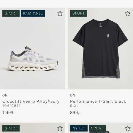
SPORT
KAMPANJE
SPORT
ON
ON
Cloudtilt Remix Alloy/Ivory
Performance T-Shirt Black
40,5
42,5
44
S
L
XL
1 999,-
899,-
SPORT
NYHET
SPORT