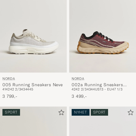
NORDA
NORDA
005 Running Sneakers Neve
002a Running Sneakers
41
42
42 2/3
43
44
45
42
42 2/3
43
44
US13 - EU47 1/3
Amaranth
3 799,-
3 499,-
SPORT
NYHET
SPORT