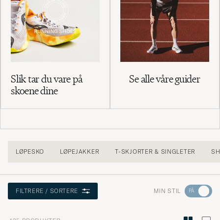
Slik tar du vare på
Se alle våre guider
skoene dine
LØPESKO
LØPEJAKKER
T-SKJORTER & SINGLETER
SH
Gå
MIN STIL
FILTRERE / SORTERE
til
Stilrådgiv