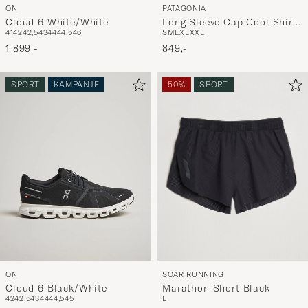
ON
PATAGONIA
Cloud 6 White/White
Long Sleeve Cap Cool Shirt
41
42
42,5
43
44
44,5
46
S
M
L
XL
XXL
Dyno White
1 899,-
849,-
SPORT
KAMPANJE
50%
SPORT
SOAR RUNNING
ON
Marathon Short Black
Cloud 6 Black/White
L
42
42,5
43
44
44,5
45