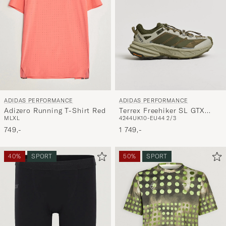
ADIDAS PERFORMANCE
ADIDAS PERFORMANCE
Adizero Running T-Shirt Red
Terrex Freehiker SL GTX
M
L
XL
42
44
UK10-EU44 2/3
Olive/Khaki
749,-
1 749,-
40%
SPORT
50%
SPORT