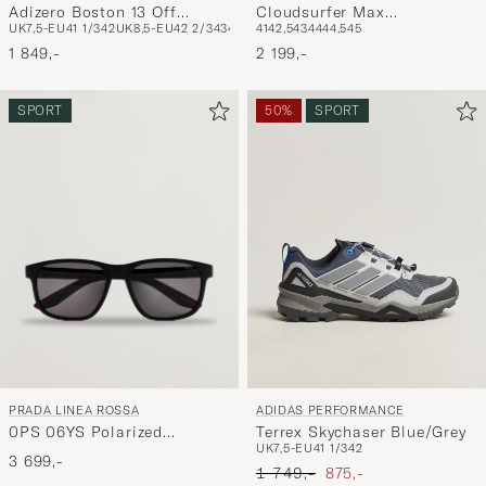
Adizero Boston 13 Off
Cloudsurfer Max
UK7,5-EU41 1/3
42
UK8,5-EU42 2/3
43
44
UK10-EU44 2/3
41
42,5
43
44
44,5
UK10,5-EU45 1/3
45
White/Blue
White/White
1 849,-
2 199,-
SPORT
50%
SPORT
PRADA LINEA ROSSA
ADIDAS PERFORMANCE
0PS 06YS Polarized
Terrex Skychaser Blue/Grey
UK7,5-EU41 1/3
42
Sunglasses Black
3 699,-
Ordinær pris
Nedsatt pris
1 749,-
875,-