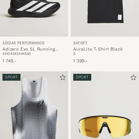
ADIDAS PERFORMANCE
SATISFY
Adizero Evo SL Running
AuraLite T-Shirt Black
41
42
43
43
44
45
45
S
Sneaker Black/White
1 749,-
1 399,-
SPORT
SPORT