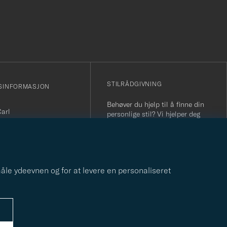
r
STILRÅDGIVNING
SINFORMASJON
Behøver du hjelp til å finne din
Carl
personlige stil? Vi hjelper deg
sjonsnummer: 931 442
gjerne!
nfo@careofcarl.no
STILRÅDGIVNING
800 31 200
r 09-17)
 måle ydeevnen og for at levere en personaliseret