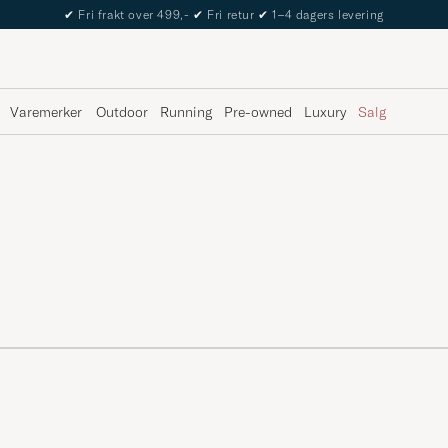
✔
Fri frakt over 499,-
✔
Fri retur
✔
1–4 dagers levering
Varemerker
Outdoor
Running
Pre-owned
Luxury
Salg