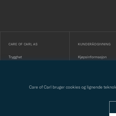
för
att
du
anmälde
dig
till
vårt
CARE OF CARL AS
KUNDERÅDGIVNING
nyhetsbrev!
Trygghet
Kjøpsinformasjon
The Passport
Kontakt oss
Om Care of Carl
Vanlige spørsmål
Kjøpevilkår
Angre kjøpet ditt
Presse
Kundeanmeldelser
Personvernpolicy
Gavekort
Bærekraftsrapport
Care of Carl bruger cookies og lignende teknolog