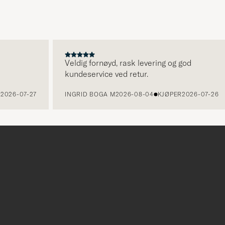
for
å
aktivere
Min
stil,
Veldig fornøyd, rask levering og god
kundeservice ved retur.
og
opplev
2026-07-27
INGRID BOGA M
2026-08-04
KJØPER
2026-07-26
et
mer
håndpluk
utvalg
til
deg.