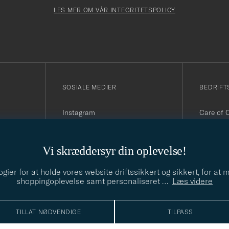
Newslette
må
Form
LES MER OM VÅR INTEGRITETSPOLICY
fylles
i
SOSIALE MEDIER
BEDRIFT
Instagram
Care of 
Facebook
Organisa
Youtube
090
Linkedin
E-post:
i
Vi skræddersyr din oplevelse!
Telefon:
(hverdage
ier for at holde vores website driftssikkert og sikkert, for at
shoppingoplevelse samt personaliseret
…
Læs videre
TILLAT NØDVENDIGE
TILPASS