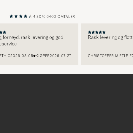
4.80/5
6400 OMTALER
FORRIGE
NESTE
 fornøyd, rask levering og god
Rask levering og flott
service
TH O
2026-08-05
KJØPER
2026-07-27
CHRISTOFFER MIETLE F
2
Tack