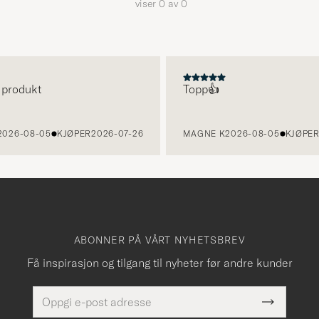
viser
0
av
0
 produkt
Topp👍
026-08-05
KJØPER
2026-07-26
MAGNE K
2026-08-05
KJØPER
ABONNER PÅ VÅRT NYHETSBREV
Få inspirasjon og tilgang til nyheter før andre kunder
E-
Dette
postadresse
Submit
felt