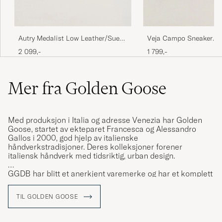
Autry Medalist Low Leather/Suede
Veja Campo Sneaker
Sneaker White/Blue
White/Grenat
2 099,-
1 799,-
Mer fra Golden Goose
Med produksjon i Italia og adresse Venezia har Golden
Goose, startet av ekteparet Francesca og Alessandro
Gallos i 2000, god hjelp av italienske
håndverkstradisjoner. Deres kolleksjoner forener
italiensk håndverk med tidsriktig, urban design.
GGDB har blitt et anerkjent varemerke og har et komplett
utvalg av klær, sko og tilbehør. De kjennetegnes av sine
spesielle, vintageinspirerte sneakers utsmykket med
TIL GOLDEN GOOSE
stjerner og såler med brukt utseende.