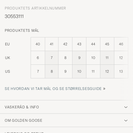
PRODUKTETS ARTIKKELNUMMER
30553111
PRODUKTETS MÅL
EU
40
41
42
43
44
45
46
UK
6
7
8
9
10
11
12
US
7
8
9
10
11
12
13
»
SE HVORDAN VI TAR MÅL OG SE STØRRELSESGUIDE
VASKERÅD & INFO
OM GOLDEN GOOSE