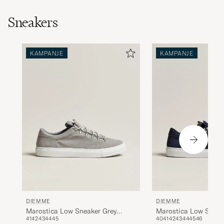
Sneakers
KAMPANJE
KAMPANJE
DIEMME
DIEMME
Marostica Low Sneaker Grey
Marostica Low Sneak
41
42
43
44
45
40
41
42
43
44
45
46
Suede
Suede