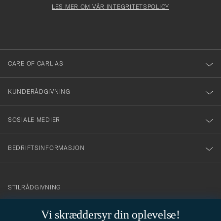
må
Form
LES MER OM VÅR INTEGRITETSPOLICY
att
fylles
du
i
anmälde
dig
till
CARE OF CARL AS
vårt
nyhetsbrev!
KUNDERÅDGIVNING
SOSIALE MEDIER
BEDRIFTSINFORMASJON
info@careofcarl.no
STILRÅDGIVNING
Behøver du hjelp til å finne din personlige stil? Vi hjelper deg
Vi skræddersyr din oplevelse!
gjerne!