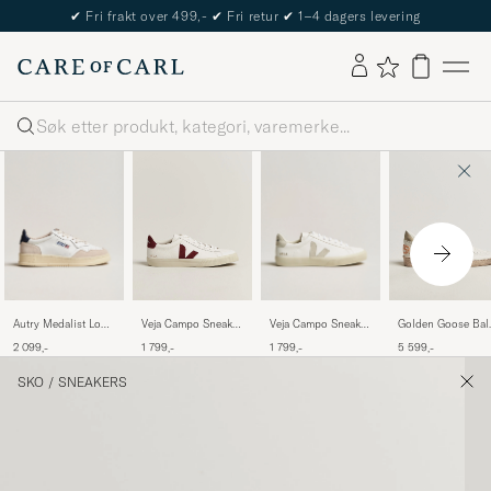
✔
Fri frakt over 499,-
✔
Fri retur
✔
1–4 dagers levering
Søk
Autry Medalist Low
Veja Campo Sneaker
Veja Campo Sneaker
Golden Goose Bal
Leather/Suede
Extra White/Natural
White/Grenat
Star Sneakers
2 099,-
1 799,-
1 799,-
5 599,-
Sneaker White/Blue
Suede
White/Ice
SKO
/
SNEAKERS