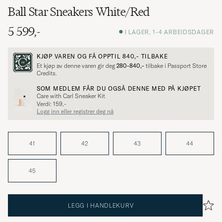
Ball Star Sneakers White/Red
5 599,-
I LAGER, 1-4 ARBEIDSDAGER
KJØP VAREN OG FÅ OPPTIL
840,-
TILBAKE
Et kjøp av denne varen gir deg
280-840,-
tilbake i Passport Store
Credits.
SOM MEDLEM FÅR DU OGSÅ DENNE MED PÅ KJØPET
Care with Carl Sneaker Kit
Verdi: 159,-
Logg inn eller registrer deg nå
41
42
43
44
45
LEGG I HANDLEKURV