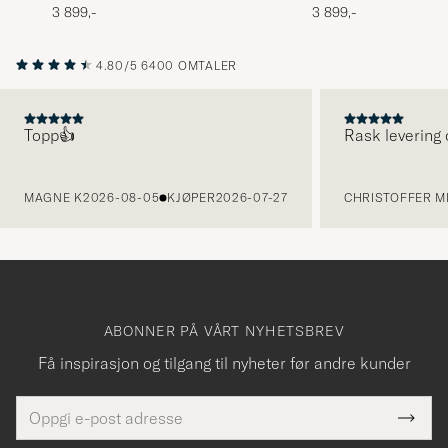
3 899,-
3 899,-
4.80/5
6400 OMTALER
Topp👍
Rask levering 
FORRIGE
MAGNE K
2026-08-05
KJØPER
2026-07-27
CHRISTOFFER MI
ABONNER PÅ VÅRT NYHETSBREV
Få inspirasjon og tilgang til nyheter før andre kunder
E-
Tack
Dette
postadresse
Submi
för
felt
Newsl