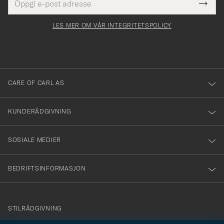
Tack
Dette
postadresse
Submi
för
felt
Newsl
må
Form
LES MER OM VÅR INTEGRITETSPOLICY
att
fylles
du
i
anmälde
dig
till
CARE OF CARL AS
vårt
nyhetsbrev!
KUNDERÅDGIVNING
SOSIALE MEDIER
BEDRIFTSINFORMASJON
info@careofcarl.no
STILRÅDGIVNING