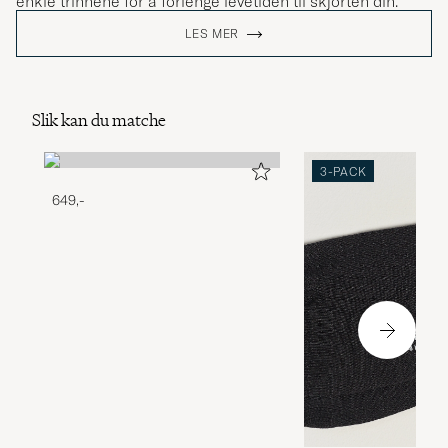
enkle trinnene for å forlenge levetiden til skjorten din.
LES MER
Slik kan du matche
3-PACK
649,-