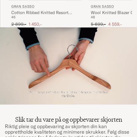
GRAN SASSO
GRAN SASSO
Cotton Ribbed Knitted Resort
Wool Knitted Blazer C
46
48
Shirt Light Beige
Ordinær pris
Nedsatt pris
Ordinær pris
Nedsatt pris
2 899,-
1 450,-
5 699,-
4 559,-
Slik tar du vare på og oppbevarer skjorten
Riktig pleie og oppbevaring av skjorten din kan
opprettholde kvaliteten og minimere skrukker. Følg disse