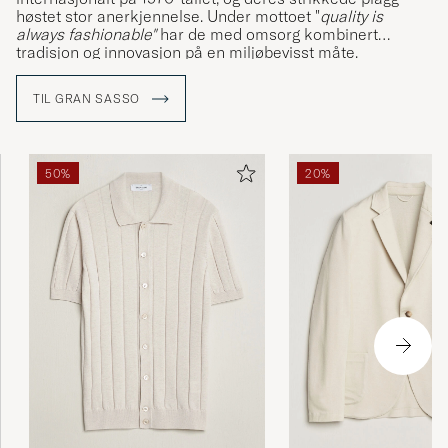
høstet stor anerkjennelse. Under mottoet "
quality is
always fashionable"
har de med omsorg kombinert
tradisjon og innovasjon på en miljøbevisst måte.
TIL GRAN SASSO
50%
20%