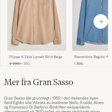
Filippa K Zack Lyocell Shirt Beige
Stenströms Regular Fit
Washed Shirt Light De
Ordinær pris
Nedsatt pris
1 399,-
560,-
1 899,-
Mer fra Gran Sasso
Gran Sasso ble grunnlagt i 1952 i den italienske byen
Sant'Egidio alla Vibrata av brødrene Nello, Eraldo, Alceo
og Francesco Di Stefano. Bedriften ekspanderte
internasjonalt på 1970-tallet, og deres strikkede plagg