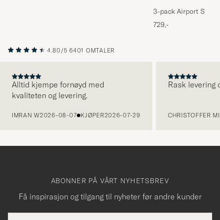
3-pack Airport Socks
Melange
729,-
4.80/5
6401 OMTALER
Alltid kjempe fornøyd med
Rask levering o
kvaliteten og levering.
FORRIGE
IMRAN W
2026-08-07
KJØPER
2026-07-29
CHRISTOFFER MI
ABONNER PÅ VÅRT NYHETSBREV
Få inspirasjon og tilgang til nyheter før andre kunder
E-