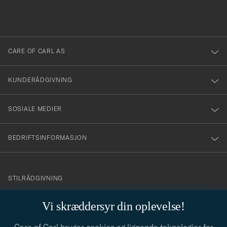
du
i
anmälde
dig
till
CARE OF CARL AS
vårt
nyhetsbrev!
KUNDERÅDGIVNING
SOSIALE MEDIER
BEDRIFTSINFORMASJON
info@careofcarl.no
STILRÅDGIVNING
Behøver du hjelp til å finne din personlige stil? Vi hjelper deg
Vi skræddersyr din oplevelse!
gjerne!
STILRÅDGIVNING