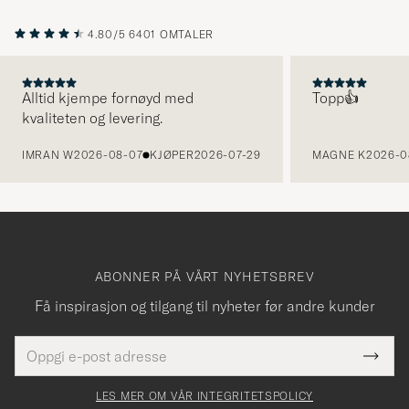
4.80/5
6401 OMTALER
Alltid kjempe fornøyd med
Topp👍
kvaliteten og levering.
FORRIGE
IMRAN W
2026-08-07
KJØPER
2026-07-29
MAGNE K
2026-0
ABONNER PÅ VÅRT NYHETSBREV
Få inspirasjon og tilgang til nyheter før andre kunder
E-
Tack
Dette
postadresse
Submi
för
felt
Newsl
må
Form
LES MER OM VÅR INTEGRITETSPOLICY
att
fylles