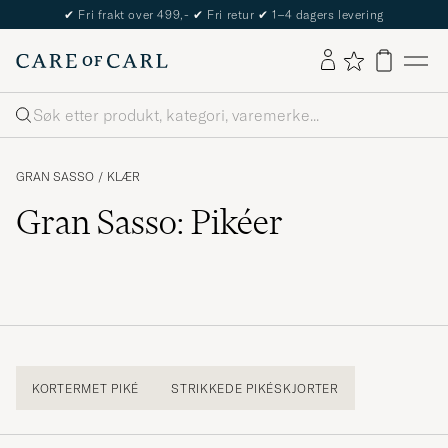
✔
Fri frakt over 499,-
✔
Fri retur
✔
1–4 dagers levering
Søk
GRAN SASSO
/
KLÆR
Gran Sasso: Pikéer
KORTERMET PIKÉ
STRIKKEDE PIKÉSKJORTER