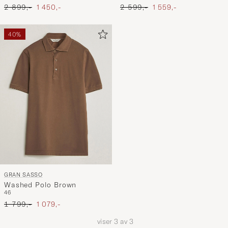
Ordinær pris
Nedsatt pris
Ordinær pris
Nedsatt pris
2 899,-
1 450,-
2 599,-
1 559,-
40%
GRAN SASSO
Washed Polo Brown
46
Ordinær pris
Nedsatt pris
1 799,-
1 079,-
viser
3
av
3