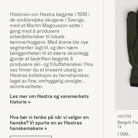
Historien om Hestra begynte i 1936 i
de smålandske skogene i Sverige,
med at Martin Magnusson satte i
gang med å produsere
arbeidshansker til lokale
tømmerhoggere. Med årene ble nye
segmenter lagt til, og den nære
beliggenheten til et større skianlegg
gjorde at bedriften begynte å
produsere ski- og friluftshansker. Hos
oss finner du et kresent utvalg av
Hestras kolleksjon av herrehansker,
laget av fine, omhyggelig utvalgte
skinnkvaliteter.
Les mer om Hestra og varemerkets
historie »
HESTRA
Hva bør vi tenke på når vi velger en
Bergvik Fl
hanske? Vi spurte en av Hestras
7
8
hanskemakere »
Green
1 099,-