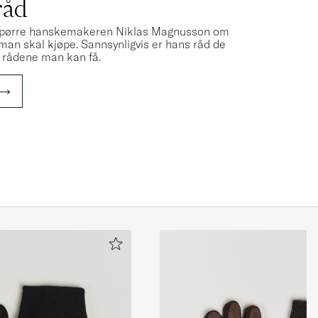
råd
å å spørre hanskemakeren Niklas Magnusson om
man skal kjøpe. Sannsynligvis er hans råd de
 rådene man kan få.