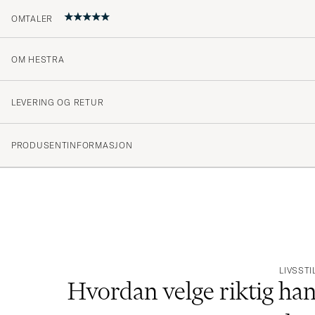
OMTALER
OM HESTRA
Som bestilt og meget rask levering
ODDBJØRN N
KJØPTE PÅ CAREOFCARL.NO
LEVERING OG RETUR
LES MER OM HESTRA OG VAREMERKETS HISTORIE »
PRODUSENTINFORMASJON
HVA BØR VI TENKE PÅ NÅR VI VELGER EN HANSKE? VI SPURTE E
LIVSSTI
Hvordan velge riktig ha