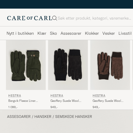
Søk
Nytt i butikken
Klær
Sko
Assesoarer
Klokker
Vesker
Livsstil
HESTRA
HESTRA
HESTRA
Bergvik Fleece Liner
Geoffery Suede Wool
Geoffery Suede Wool
Buckle Nubuck Glove
Tricot Glove Black
Tricot Glove Espresso
1 099,-
949,-
949,-
Bottle Green
ASSESOARER
/
HANSKER
/
SEMSKEDE HANSKER