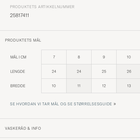
PRODUKTETS ARTIKKELNUMMER
25817411
PRODUKTETS MÅL
MÅL I CM
7
8
9
10
LENGDE
24
24
25
26
BREDDE
10
11
12
13
»
SE HVORDAN VI TAR MÅL OG SE STØRRELSESGUIDE
VASKERÅD & INFO