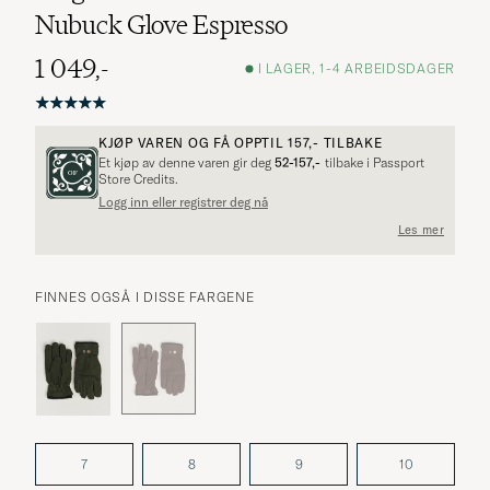
Nubuck Glove Espresso
1 049,-
I LAGER, 1-4 ARBEIDSDAGER
KJØP VAREN OG FÅ OPPTIL
157,-
TILBAKE
Et kjøp av denne varen gir deg
52-157,-
tilbake i Passport
Flere alternativer?
Store Credits.
Logg inn eller registrer deg nå
Les mer
UTFORSK LIGNENDE PRODUKTER
FINNES OGSÅ I DISSE FARGENE
7
8
9
10