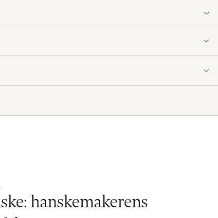
N AV HESTRAS HANSKEMAKERE »
L
nske: hanskemakerens