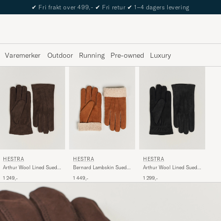
The Care of Carl Passport
Varemerker
Outdoor
Running
Pre-owned
Luxury
HESTRA
HESTRA
HESTRA
Arthur Wool Lined Suede
Bernard Lambskin Suede
Arthur Wool Lined Suede
Glove Espresso
Glove Cognac
Glove Black
1 249,-
1 449,-
1 299,-