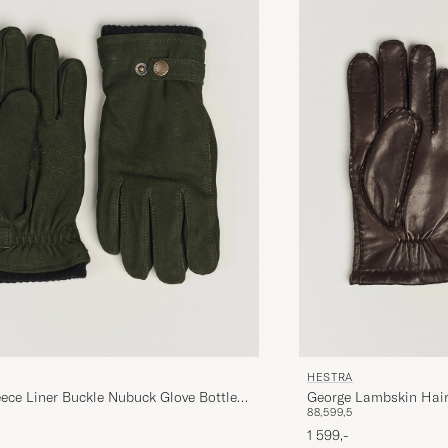
HESTRA
eece Liner Buckle Nubuck Glove Bottle
George Lambskin Hair
8
8,5
9
9,5
1 599,-