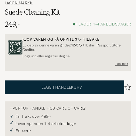
JASON MARKK
Suede Cleaning Kit
249,-
I LAGER, 1-4 ARBEIDSDAGER
KJØP VAREN OG FÅ OPPTIL
37,-
TILBAKE
Et kjøp av denne varen gir deg
12-37,-
tilbake i Passport Store
Credits.
Logg inn eller registrer deg nå
Les mer
LEGG I HANDLEKURV
HVORFOR HANDLE HOS CARE OF CARL?
Fri frakt over 499,-
Levering innen 1-4 arbeidsdager
Fri retur