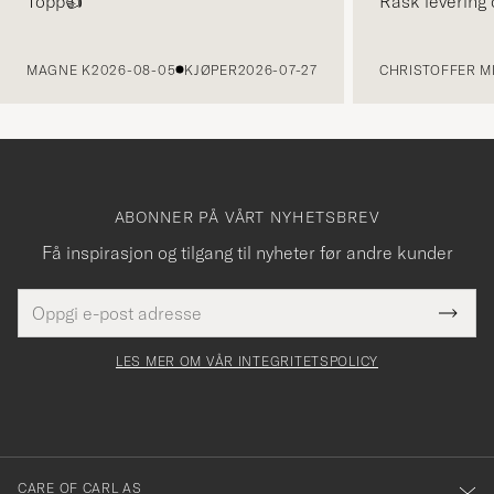
Topp👍
Rask levering 
FORRIGE
MAGNE K
2026-08-05
KJØPER
2026-07-27
CHRISTOFFER MI
ABONNER PÅ VÅRT NYHETSBREV
Få inspirasjon og tilgang til nyheter før andre kunder
E-
Tack
Dette
postadresse
Submi
för
felt
Newsl
må
Form
LES MER OM VÅR INTEGRITETSPOLICY
att
fylles
du
i
anmälde
dig
till
CARE OF CARL AS