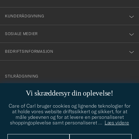
vårt
nyhetsbrev!
KUNDERÅDGIVNING
SOSIALE MEDIER
BEDRIFTSINFORMASJON
info@careofcarl.no
STILRÅDGIVNING
Behøver du hjelp til å finne din personlige stil? Vi hjelper deg
Vi skræddersyr din oplevelse!
gjerne!
Care of Carl bruger cookies og lignende teknologier for
STILRÅDGIVNING
at holde vores website driftssikkert og sikkert, for at
måle ydeevnen og for at levere en personaliseret
shoppingoplevelse samt personaliseret
…
Læs videre
© Care of Carl 2026