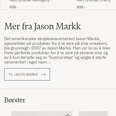
Cashmere Clothing Brush
Sided Clothing Brush
599,-
899,-
Mer fra Jason Markk
Det amerikanske skopleievaremerket Jason Markk,
spesialister på produkter for å ta vare på sine sneakers,
ble grunnlagt i 2007 av Jason Markk. Han var lei av å ikke
finne perfekte produkter for å ta vare på skoene sine og
av å kun benytte seg av "husmorstips" og valgte å starte
varemerket i eget navn.
Alle produktene er produsert med så skånsomme og
TIL JASON MARKK
naturlige ingredienser som mulig, der 98 % av råvarene
kommer fra naturlige produkter. Alt for at skopleien skal
bli så skånsom som mulig og at produktene skal kunne
brukes uansett materialet i skoene.
Børster