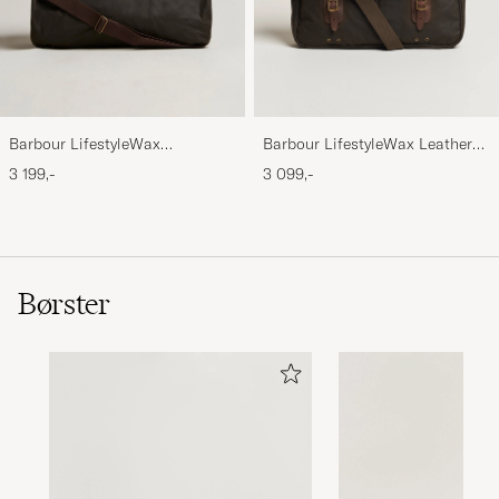
Barbour LifestyleWax
Barbour LifestyleWax Leather
HoldallOlive
Briefcase Olive
3 199,-
3 099,-
Børster