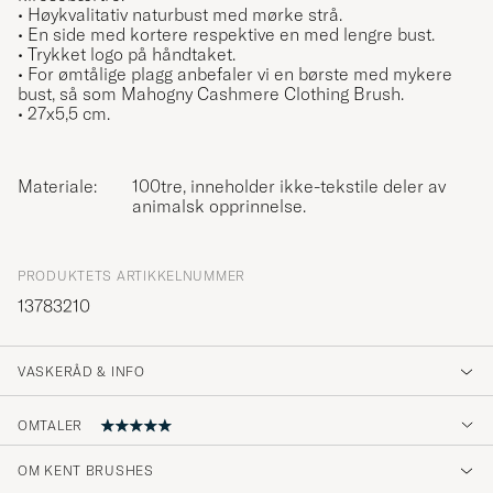
• Høykvalitativ naturbust med mørke strå.
• En side med kortere respektive en med lengre bust.
• Trykket logo på håndtaket.
• For ømtålige plagg anbefaler vi en børste med mykere
bust, så som Mahogny Cashmere Clothing Brush.
• 27x5,5 cm.
Materiale:
100tre, inneholder ikke-tekstile deler av
animalsk opprinnelse.
PRODUKTETS ARTIKKELNUMMER
13783210
VASKERÅD & INFO
OMTALER
5
OM KENT BRUSHES