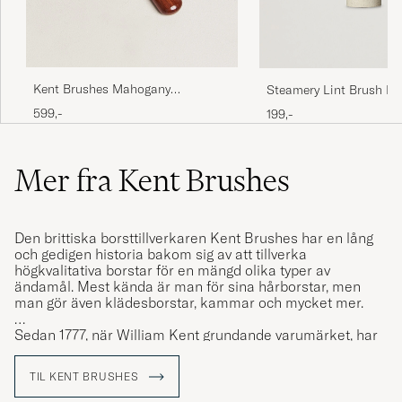
Kent Brushes Mahogany
Steamery Lint Brush Be
Cashmere Clothing Brush
599,-
199,-
Mer fra Kent Brushes
Den brittiska borsttillverkaren Kent Brushes har en lång
och gedigen historia bakom sig av att tillverka
högkvalitativa borstar för en mängd olika typer av
ändamål. Mest kända är man för sina hårborstar, men
man gör även klädesborstar, kammar och mycket mer.
Sedan 1777, när William Kent grundande varumärket, har
man tillverkat sina borstar i Storbritannien och varit en
stolt representant för brittiskt hantverk. Idag räknas man
TIL KENT BRUSHES
som en av världens äldsta borsttillverkare och en av få
som finns kvar i Storbritannien.