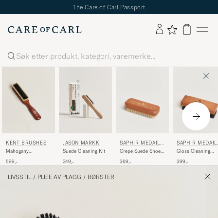
The Care of Carl Passport
Søk
KENT BRUSHES
SAPHIR MEDAILL
SAPHIR MEDAIL
JASON MARKK
E D'OR
E D'OR
Mahogany
Crepe Suede Shoe
Gloss Cleaning
Suede Cleaning Kit
Cashmere Clothing
Cleaning Brush
Brush Large Black
599,-
369,-
399,-
249,-
Brush
Exotic Wood
LIVSSTIL
/
PLEIE AV PLAGG
/
BØRSTER