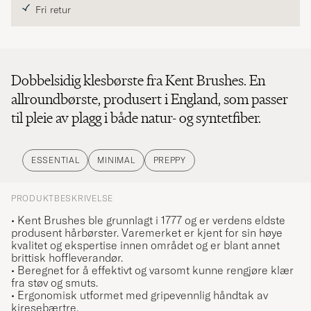
Fri retur
Dobbelsidig klesbørste fra Kent Brushes. En
allroundbørste, produsert i England, som passer
til pleie av plagg i både natur- og syntetfiber.
ESSENTIAL
MINIMAL
PREPPY
PRODUKTBESKRIVELSE
• Kent Brushes ble grunnlagt i 1777 og er verdens eldste
produsent hårbørster. Varemerket er kjent for sin høye
kvalitet og ekspertise innen området og er blant annet
brittisk hoffleverandør.
• Beregnet for å effektivt og varsomt kunne rengjøre klær
fra støv og smuts.
• Ergonomisk utformet med gripevennlig håndtak av
kiresebærtre.