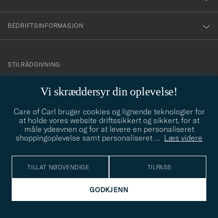
BEDRIFTSINFORMASJON
info@careofcarl.no
STILRÅDGIVNING
Behøver du hjelp til å finne din personlige stil? Vi hjelper deg
Vi skræddersyr din oplevelse!
gjerne!
Care of Carl bruger cookies og lignende teknologier for
STILRÅDGIVNING
at holde vores website driftssikkert og sikkert, for at
måle ydeevnen og for at levere en personaliseret
shoppingoplevelse samt personaliseret
…
Læs videre
© Care of Carl 2026
TILLAT NØDVENDIGE
TILPASS
GODKJENN