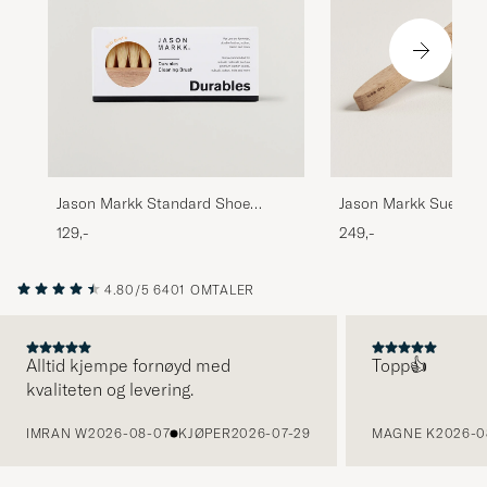
Jason Markk Suede Cl
Jason Markk Standard Shoe
Cleaning Brush
249,-
129,-
4.80/5
6401 OMTALER
Alltid kjempe fornøyd med
Topp👍
kvaliteten og levering.
FORRIGE
IMRAN W
2026-08-07
KJØPER
2026-07-29
MAGNE K
2026-0