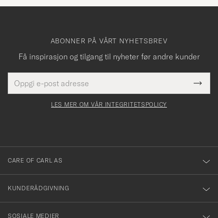
ABONNER PÅ VÅRT NYHETSBREV
Få inspirasjon og tilgang til nyheter før andre kunder
E-
Tack
Dette
postadresse
Submi
för
felt
Newsl
må
Form
LES MER OM VÅR INTEGRITETSPOLICY
att
fylles
du
i
anmälde
dig
till
CARE OF CARL AS
vårt
nyhetsbrev!
KUNDERÅDGIVNING
SOSIALE MEDIER