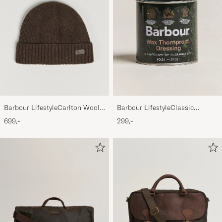
Barbour LifestyleCarlton Wool
Barbour LifestyleClassic
BeanieMid Brown
Thornproof Dressing
699,-
299,-