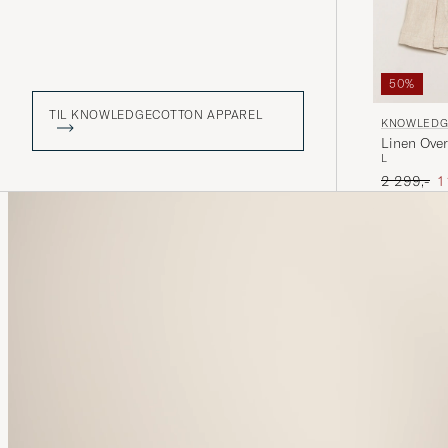
50%
TIL KNOWLEDGECOTTON APPAREL
KNOWLEDG
Linen Over
L
Ordinær pr
N
2 299,-
1