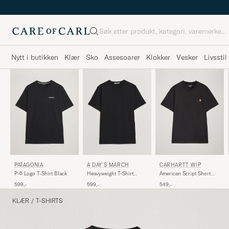
Søk
Nytt i butikken
Klær
Sko
Assesoarer
Klokker
Vesker
Livsstil
PATAGONIA
A DAY'S MARCH
CARHARTT WIP
P-6 Logo T-Shirt Black
Heavyweight T-Shirt
American Script Short
Black
Sleeve T-Shirt Black
599,-
599,-
549,-
KLÆR
/
T-SHIRTS