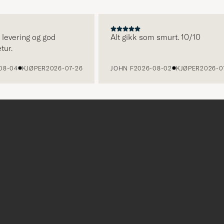
ering og god
Alt gikk som smurt. 10/10
4
KJØPER
2026-07-26
JOHN F
2026-08-02
KJØPER
2026-07-24
r