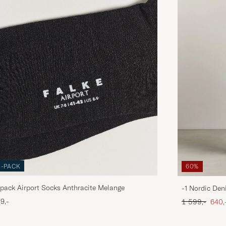
3-PACK
60%
pack Airport Socks Anthracite Melange
-1 Nordic Den
Ordinær pris
Neds
9,-
1 599,-
640,