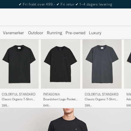
The Care of Carl Passport
Varemerker
Outdoor
Running
Pre-owned
Luxury
COLORFUL STANDARD
COLORFUL STANDARD
NN
PATAGONIA
Classic Organic T-Shirt
Classic Organic T-Shirt
Ada
Boardshort Logo Pocket
Deep Black
Faded Black
Shi
Responsibili T-Shirt Ink
399,-
399,-
599
649,-
Black