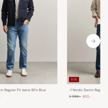
50%
im Regular Fit Jeans 90's Blue
-1 Nordic Denim Regular 
att pris
Ordinær pris
Nedsatt pris
-
1 599,-
800,-