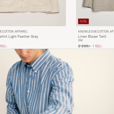
50%
ECOTTON APPAREL
KNOWLEDGECOTTON AP
shirt Light Feather Grey
Linen Blazer Twill
S
M
is
edsatt pris
Ordinær pris
Nedsatt pris
 150,-
2 299,-
1 150,-