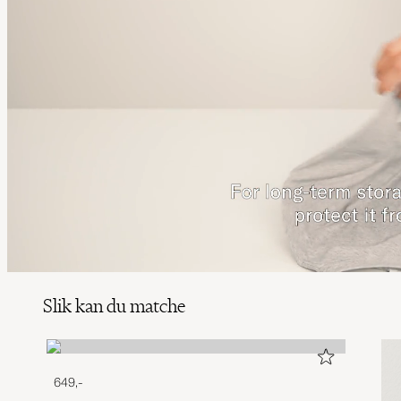
Slik kan du matche
649,-