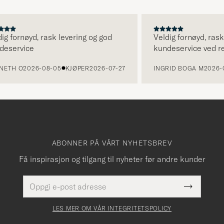
ornøyd, rask levering og god
Veldig fornøyd, rask lev
rvice
kundeservice ved retur.
 O
2026-08-05
KJØPER
2026-07-27
INGRID BOGA M
2026-08-0
ABONNER PÅ VÅRT NYHETSBREV
Få inspirasjon og tilgang til nyheter før andre kunder
E-
Dette
postadresse
Submit
felt
Newslette
må
Form
LES MER OM VÅR INTEGRITETSPOLICY
fylles
i