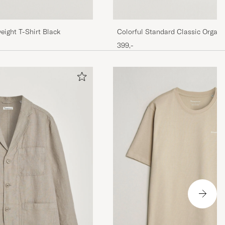
ight T-Shirt Black
Colorful Standard Classic Organi
Black
399,-