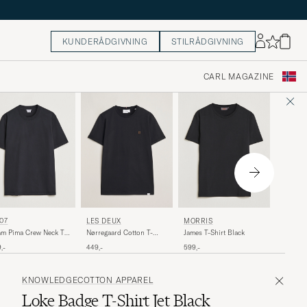
KUNDERÅDGIVNING
STILRÅDGIVNING
CARL MAGAZINE
BOSS 
07
LES DEUX
MORRIS
Thompso
m Pima Crew Neck T-
Nørregaard Cotton T-
James T-Shirt Black
Shirt Bl
rt Black
Shirt Black
749,-
,-
449,-
599,-
KNOWLEDGECOTTON APPAREL
Loke Badge T-Shirt Jet Black