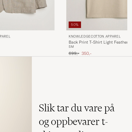
50%
PAREL
KNOWLEDGECOTTON APPAREL
Back Print T-Shirt Light Feather 
S
M
Ordinær pris
Nedsatt pris
699,-
350,-
Slik tar du vare på
og oppbevarer t-