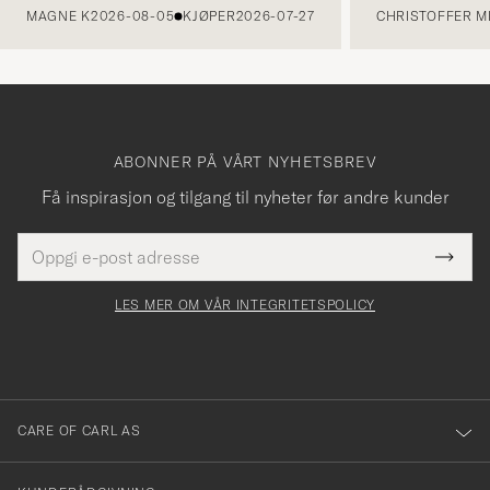
MAGNE K
2026-08-05
KJØPER
2026-07-27
CHRISTOFFER MI
ABONNER PÅ VÅRT NYHETSBREV
Få inspirasjon og tilgang til nyheter før andre kunder
E-
Tack
Dette
postadresse
Submi
för
felt
Newsl
må
Form
LES MER OM VÅR INTEGRITETSPOLICY
att
fylles
du
i
anmälde
dig
till
CARE OF CARL AS
vårt