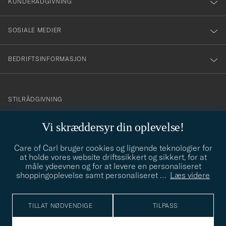
nyhetsbrev!
KUNDERÅDGIVNING
SOSIALE MEDIER
BEDRIFTSINFORMASJON
info@careofcarl.no
STILRÅDGIVNING
Behøver du hjelp til å finne din personlige stil? Vi hjelper deg
Vi skræddersyr din oplevelse!
gjerne!
Care of Carl bruger cookies og lignende teknologier for
STILRÅDGIVNING
at holde vores website driftssikkert og sikkert, for at
måle ydeevnen og for at levere en personaliseret
shoppingoplevelse samt personaliseret
…
Læs videre
© Care of Carl 2026
TILLAT NØDVENDIGE
TILPASS