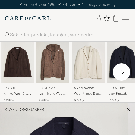
The Care of Carl Passport
Søk
LARDINI
L.B.M. 1911
GRAN SASSO
L.B.M. 1911
Knitted Wool Blazer
Ivan Hybrid Wool
Wool Knitted Blazer
Jack Knitted
Brown
Blazer Brown
Cream
Cashmere Mix
6 699,-
7 499,-
5 699,-
7 699,-
Blazer Navy
KLÆR
/
DRESSJAKKER