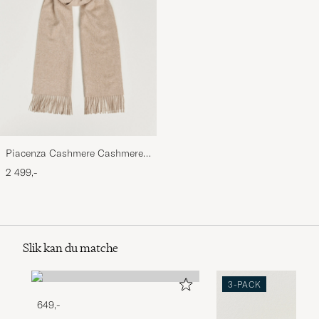
Piacenza Cashmere Cashmere
Scarf Light Beige
2 499,-
Slik kan du matche
3-PACK
649,-