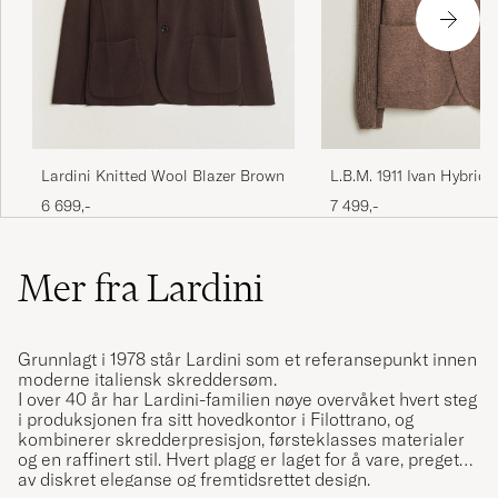
Lardini Knitted Wool Blazer Brown
L.B.M. 1911 Ivan Hybrid
Blazer Brown
6 699,-
7 499,-
Mer fra Lardini
Grunnlagt i 1978 står Lardini som et referansepunkt innen
moderne italiensk skreddersøm.
I over 40 år har Lardini-familien nøye overvåket hvert steg
i produksjonen fra sitt hovedkontor i Filottrano, og
kombinerer skredderpresisjon, førsteklasses materialer
og en raffinert stil. Hvert plagg er laget for å vare, preget
av diskret eleganse og fremtidsrettet design.