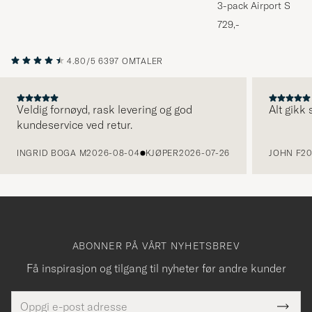
3-pack Airport Socks
Melange
729,-
4.80/5
6397 OMTALER
Veldig fornøyd, rask levering og god
Alt gikk
kundeservice ved retur.
FORRIGE
INGRID BOGA M
2026-08-04
KJØPER
2026-07-26
JOHN F
20
ABONNER PÅ VÅRT NYHETSBREV
Få inspirasjon og tilgang til nyheter før andre kunder
E-
Tack
Dette
postadresse
Submi