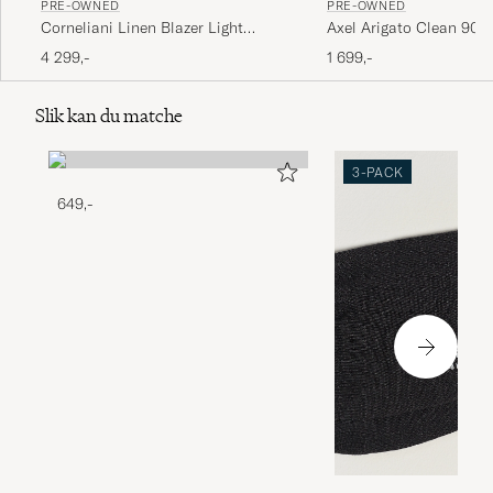
PRE-OWNED
PRE-OWNED
Corneliani Linen Blazer Light
Axel Arigato Clean 90 
Beige Check 48
Black 42
4 299,-
1 699,-
Slik kan du matche
3-PACK
649,-