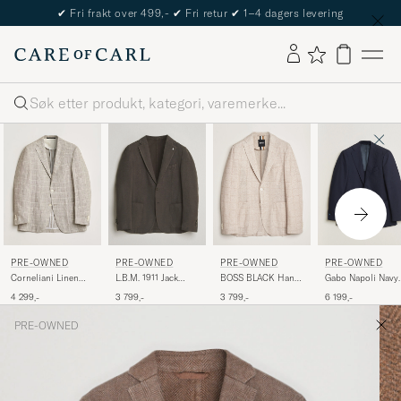
✔
Fri frakt over 499,-
✔
Fri retur
✔
1–4 dagers levering
Søk
PRE-OWNED
PRE-OWNED
PRE-OWNED
PRE-OWNED
Corneliani Linen
L.B.M. 1911 Jack
BOSS BLACK Hanry
Gabo Napoli Navy
Blazer Light Beige
Regular Fit
Checked Jersey
Hopsack Wool
4 299,-
3 799,-
3 799,-
6 199,-
Check 48
Structured Cotton
Patch Pocket Blazer
Blazer 50
Blazer Brown 50
Beige 50
PRE-OWNED