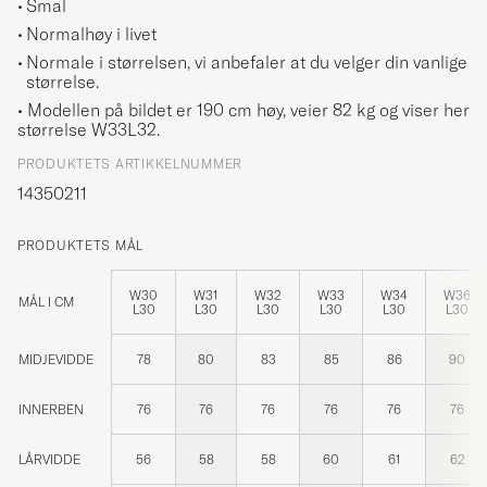
Smal
Normalhøy i livet
Normale i størrelsen, vi anbefaler at du velger din vanlige
størrelse.
• Modellen på bildet er 190 cm høy, veier 82 kg og viser her
størrelse
W33L32
.
PRODUKTETS ARTIKKELNUMMER
14350211
PRODUKTETS MÅL
W30
W31
W32
W33
W34
W36
MÅL I CM
L30
L30
L30
L30
L30
L30
MIDJEVIDDE
78
80
83
85
86
90
INNERBEN
76
76
76
76
76
76
LÅRVIDDE
56
58
58
60
61
62