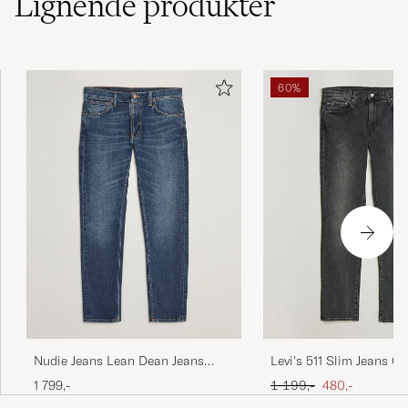
Lignende
produkter
60%
Nudie Jeans Lean Dean Jeans
Levi's 511 Slim Jeans Ov
Troubled Sea
Ordinær pris
Nedsatt pris
1 799,-
1 199,-
480,-