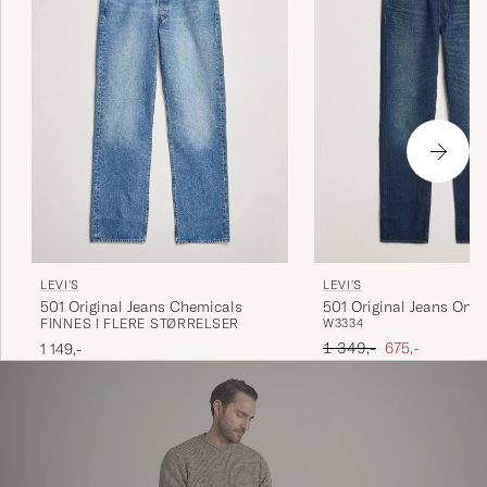
LEVI'S
LEVI'S
501 Original Jeans Chemicals
501 Original Jeans On T
FINNES I FLERE STØRRELSER
W33
34
Borderline
Ordinær pris
Nedsatt pris
1 349,-
675,-
1 149,-