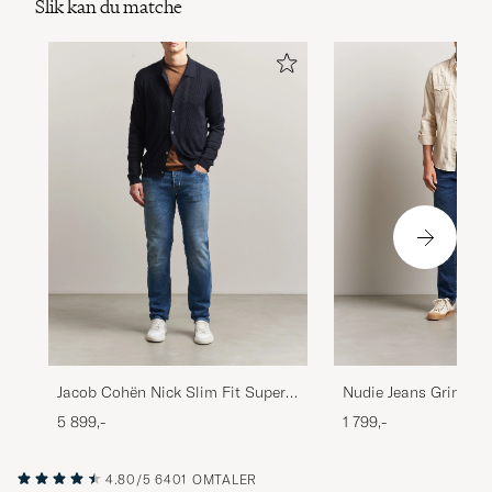
Slik kan du matche
Nudie Jeans Grim Ti
Jacob Cohën Nick Slim Fit Super
Indigo Myth
Stretch Jeans Light Vintage
1 799,-
5 899,-
4.80/5
6401 OMTALER