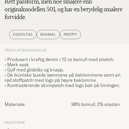
Rett passform, men noe smalere enn
originalmodellen 501, og har en betydelig smalere
fotvidde.
ESSENTIAL
MINIMAL
PREPPY
PRODUKTBESKRIVELSE
• Produsert i kraftig denim i 12 oz bomull med stretch.
• Mørk vask.
• Gylf med glidelås og knapp.
• De ikoniske buede sømmene på baklommene samt en
rød stoffpatch med logo på høyre baklomme.
• Kontrasterende skinnpatch med logo bak på linningen.
Materiale:
98% bomull, 2% elastan
PASSFORM