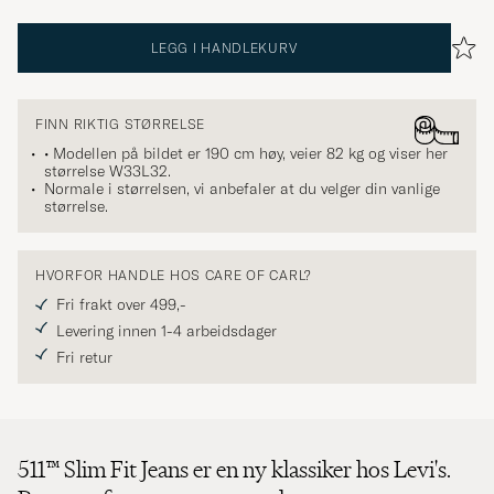
LEGG I HANDLEKURV
FINN RIKTIG STØRRELSE
• Modellen på bildet er 190 cm høy, veier 82 kg og viser her
størrelse
W33L32
.
Normale i størrelsen, vi anbefaler at du velger din vanlige
størrelse.
HVORFOR HANDLE HOS CARE OF CARL?
Fri frakt over 499,-
Levering innen 1-4 arbeidsdager
Fri retur
511™ Slim Fit Jeans er en ny klassiker hos Levi's.