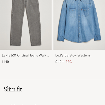
Levi's 501 Original Jeans Walk
Levi's Barstow Western
Down Broadway
Standard Shirt Light Blue
Ordinær pris
Nedsatt pris
1 149,-
949,-
569,-
Slim fit