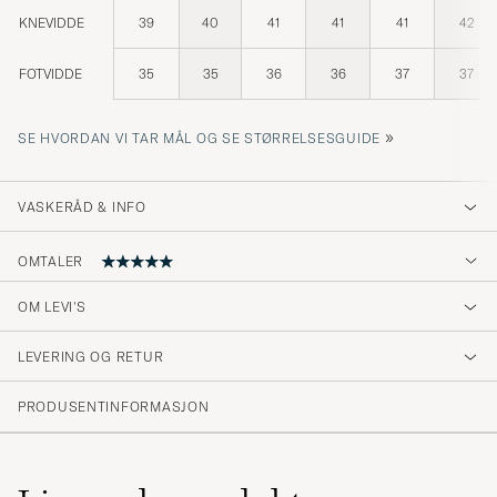
KNEVIDDE
39
40
41
41
41
42
FOTVIDDE
35
35
36
36
37
37
»
SE HVORDAN VI TAR MÅL OG SE STØRRELSESGUIDE
VASKERÅD & INFO
OMTALER
5
OM LEVI'S
LEVERING OG RETUR
(1 Vurdering)
PRODUSENTINFORMASJON