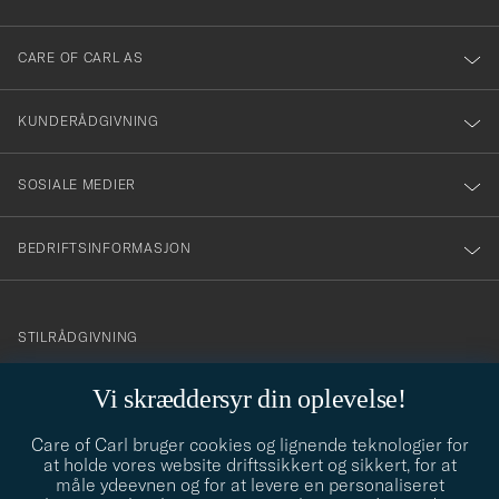
dig
till
CARE OF CARL AS
vårt
nyhetsbrev!
KUNDERÅDGIVNING
SOSIALE MEDIER
BEDRIFTSINFORMASJON
info@careofcarl.no
STILRÅDGIVNING
Behøver du hjelp til å finne din personlige stil? Vi hjelper deg
Vi skræddersyr din oplevelse!
gjerne!
Care of Carl bruger cookies og lignende teknologier for
STILRÅDGIVNING
at holde vores website driftssikkert og sikkert, for at
måle ydeevnen og for at levere en personaliseret