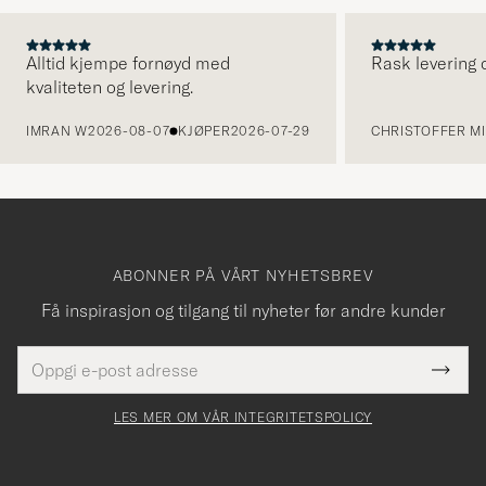
Alltid kjempe fornøyd med
Rask levering o
kvaliteten og levering.
FORRIGE
IMRAN W
2026-08-07
KJØPER
2026-07-29
CHRISTOFFER MI
ABONNER PÅ VÅRT NYHETSBREV
Få inspirasjon og tilgang til nyheter før andre kunder
E-
Tack
Dette
postadresse
Submi
för
felt
Newsl
må
Form
LES MER OM VÅR INTEGRITETSPOLICY
att
fylles
du
i
anmälde