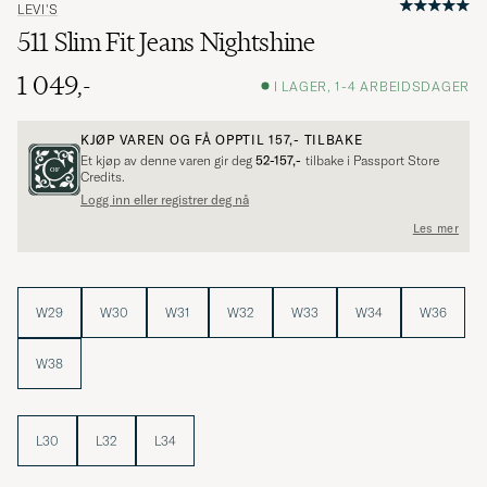
LEVI'S
511 Slim Fit Jeans Nightshine
1 049,-
I LAGER, 1-4 ARBEIDSDAGER
KJØP VAREN OG FÅ OPPTIL
157,-
TILBAKE
Et kjøp av denne varen gir deg
52-157,-
tilbake i Passport Store
Credits.
Logg inn eller registrer deg nå
Les mer
W29
W30
W31
W32
W33
W34
W36
W38
L30
L32
L34