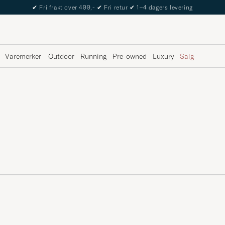
✔
Fri frakt over 499,-
✔
Fri retur
✔
1–4 dagers levering
Varemerker
Outdoor
Running
Pre-owned
Luxury
Salg