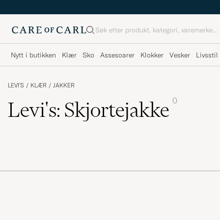
Søk
Nytt i butikken
Klær
Sko
Assesoarer
Klokker
Vesker
Livsstil
LEVI'S
/
KLÆR
/
JAKKER
0
Levi's: Skjortejakke