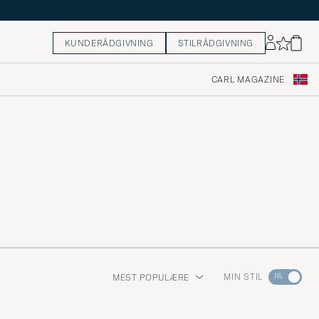
KUNDERÅDGIVNING
STILRÅDGIVNING
CARL MAGAZINE
Gå
MIN STIL
MEST POPULÆRE
til
Stilrådgiv