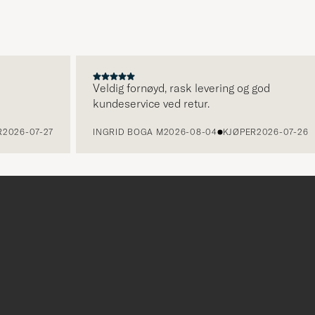
for
å
aktivere
Min
stil,
Veldig fornøyd, rask levering og god
kundeservice ved retur.
og
opplev
2026-07-27
INGRID BOGA M
2026-08-04
KJØPER
2026-07-26
et
mer
håndpluk
utvalg
til
deg.