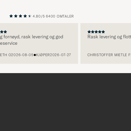
4.80/5
6400 OMTALER
FORRIGE
NESTE
g fornøyd, rask levering og god
Rask levering og flot
service
ETH O
2026-08-05
KJØPER
2026-07-27
CHRISTOFFER MIETLE F
Tack