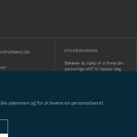
r
STILRÅDGIVNING
SINFORMASJON
Behøver du hjelp til å finne din
Carl
personlige stil? Vi hjelper deg
sjonsnummer: 931 442
gjerne!
nfo@careofcarl.no
STILRÅDGIVNING
800 31 200
r 09-17)
 måle ydeevnen og for at levere en personaliseret