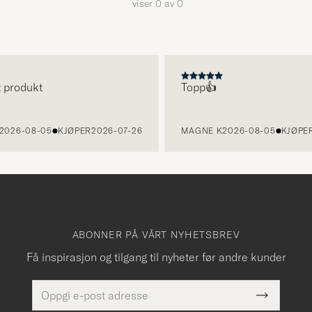
viser
0
av
0
t produkt
Topp👍
2026-08-05
KJØPER
2026-07-26
MAGNE K
2026-08-05
KJØPER
ABONNER PÅ VÅRT NYHETSBREV
Få inspirasjon og tilgang til nyheter før andre kunder
E-
Dette
postadresse
Submit
felt