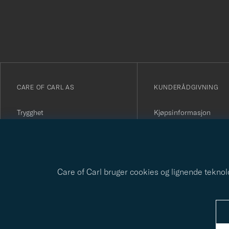
för
att
du
anmälde
dig
till
vårt
CARE OF CARL AS
KUNDERÅDGIVNING
nyhetsbrev!
Trygghet
Kjøpsinformasjon
The Passport
Kontakt oss
Om Care of Carl
Vanlige spørsmål
Kjøpevilkår
Angre kjøpet ditt
Presse
Kundeanmeldelser
Personvernpolicy
Gavekort
Bærekraftsrapport
Care of Carl bruger cookies og lignende teknolog