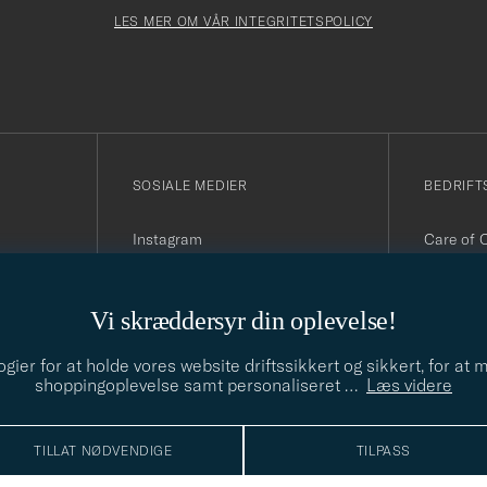
Newslette
må
Form
LES MER OM VÅR INTEGRITETSPOLICY
fylles
i
SOSIALE MEDIER
BEDRIFT
Instagram
Care of 
Facebook
Organisa
Youtube
090
Linkedin
E-post:
i
Vi skræddersyr din oplevelse!
Telefon:
(hverdage
ier for at holde vores website driftssikkert og sikkert, for at
shoppingoplevelse samt personaliseret
…
Læs videre
TILLAT NØDVENDIGE
TILPASS