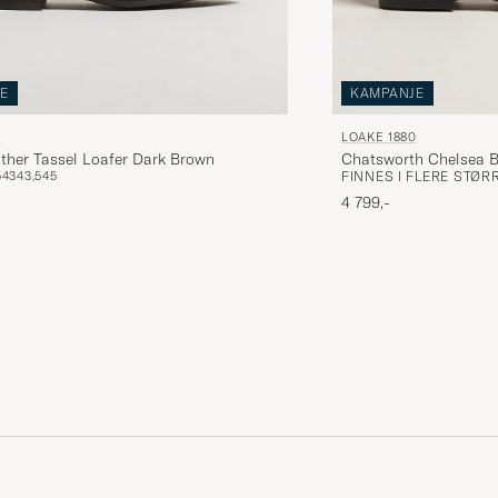
KAMPANJE
E
LOAKE 1880
0
Chatsworth Chelsea B
ther Tassel Loafer Dark Brown
FINNES I FLERE STØR
5
43
43,5
45
4 799,-