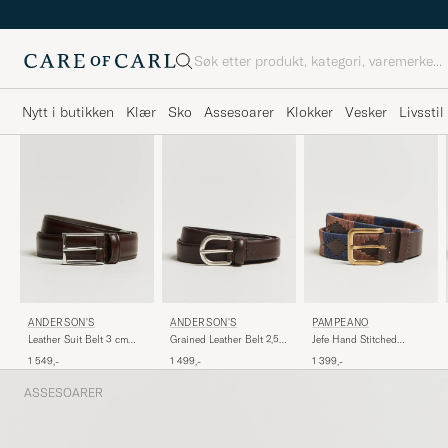
Søk
Nytt i butikken
Klær
Sko
Assesoarer
Klokker
Vesker
Livsstil
ANDERSON'S
ANDERSON'S
PAMPEANO
Leather Suit Belt 3 cm
Grained Leather Belt 2,5
Jefe Hand Stitched
Dark Brown
cm Dark Brown
Classic Leather Belt
1 549,-
1 499,-
1 399,-
3,5cm Brown/Blue
ASSESOARER