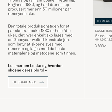
Thomas og William Loake i Kettering,
England i 1880, og har i årenes løp
produsert mer enn 50 millioner par
randsydde sko.
KAMPANJ
Den totale produksjonstiden for et
par sko fra Loake 1880 er hele åtte
LOAKE 188
uker, idet hver enkelt sko lages med
Brunel Lea
en Goodyear welted-konstruksjon,
41
41,5
42
42,
som betyr at skoene syes med
3 899,-
randsøm og lages med de beste
materialene og metodene som finnes.
Les mer om Loake og hvordan
skoene deres blir til »
TIL LOAKE 1880