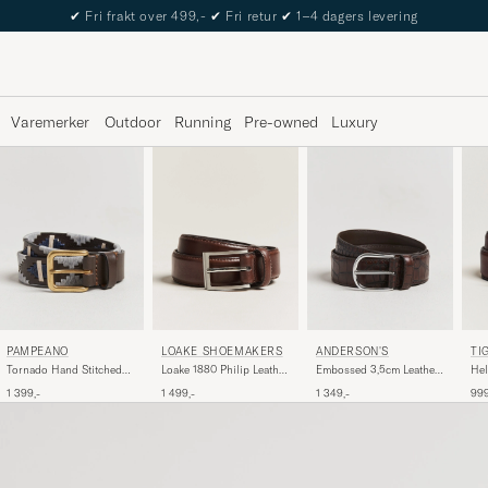
The Care of Carl Passport
Varemerker
Outdoor
Running
Pre-owned
Luxury
LOAKE SHOEMAKERS
TI
PAMPEANO
ANDERSON'S
Loake 1880 Philip Leather
Hel
Tornado Hand Stitched
Embossed 3,5cm Leather
Belt Dark Brown
Br
Classic Leather Belt
Belt Brown
1 499,-
999
1 399,-
1 349,-
3,5cm Brown