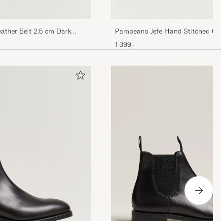
ather Belt 2,5 cm Dark
Pampeano Jefe Hand Stitched Cla
Belt 3,5cm Brown/Blue
1 399,-