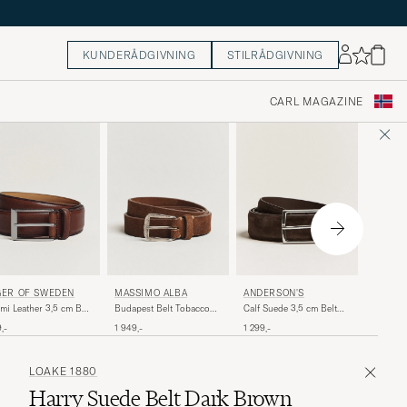
KUNDERÅDGIVNING
STILRÅDGIVNING
CARL MAGAZINE
ANDER
GER OF SWEDEN
MASSIMO ALBA
ANDERSON'S
Leather 
mi Leather 3,5 cm Belt
Budapest Belt Tobacco
Calf Suede 3,5 cm Belt
Brown
own
Suede
Dark Brown
1 299,-
,-
1 949,-
1 299,-
LOAKE 1880
Harry Suede Belt Dark Brown