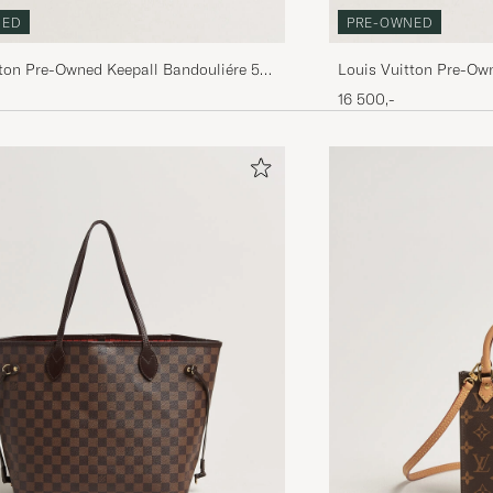
NED
PRE-OWNED
tton Pre-Owned Keepall Bandouliére 55
Louis Vuitton Pre-Ow
m
Monogram
16 500,-