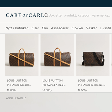
Søk
Nytt i butikken
Klær
Sko
Assesoarer
Klokker
Vesker
Livsstil
LOUIS VUITTON
LOUIS VUITTON
LOUIS VUITTON
Pre-Owned Keepall
Pre-Owned Keepall
Pre-Owned Messenger
Bandouliére 55
Bandouliére 60
Bag Monogram Macassar
19 000,-
16 500,-
17 000,-
Monogram
Monogram
ASSESOARER