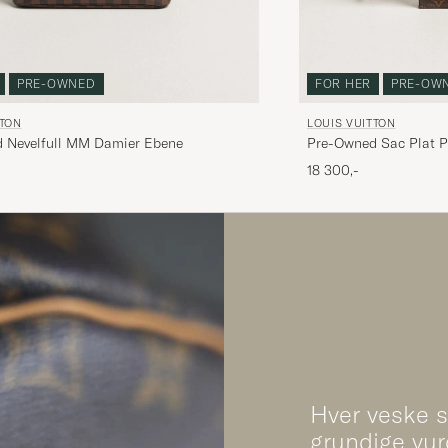
PRE-OWNED
FOR HER
PRE-OW
TTON
LOUIS VUITTON
 Nevelfull MM Damier Ebene
Pre-Owned Sac Plat P
18 300,-
Hver veske 
grundige vur