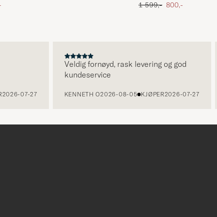
att pris
Ordinær pris
Nedsatt pris
-
1 599,-
800,-
Veldig fornøyd, rask levering og god
kundeservice
26-07-27
KENNETH O
2026-08-05
KJØPER
2026-07-27