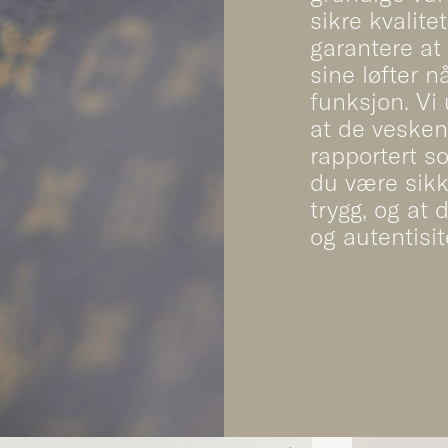
sikre kvalite
garantere at
sine løfter n
funksjon. Vi 
at de veskene
rapportert s
du være sikk
trygg, og at 
og autentisit