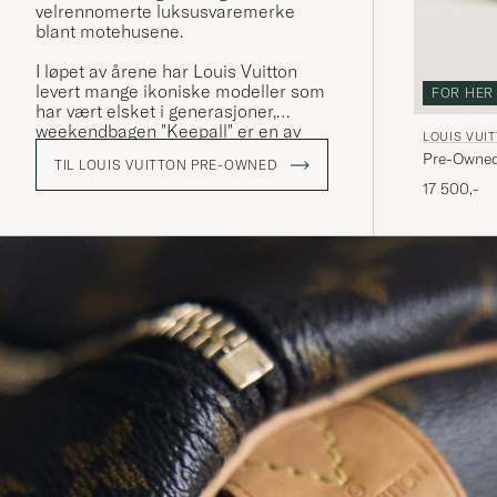
velrennomerte luksusvaremerke
blant motehusene.
I løpet av årene har Louis Vuitton
levert mange ikoniske modeller som
FOR HER
har vært elsket i generasjoner,
weekendbagen "Keepall" er en av
LOUIS VUI
dem. Denne er laget i en mengde
Pre-Owned
TIL LOUIS VUITTON PRE-OWNED
forskjellige design og fremfor alt i
17 500,-
deres ikoniske LV-monogram, som
har en sterk gjenkjennelsesfaktor.