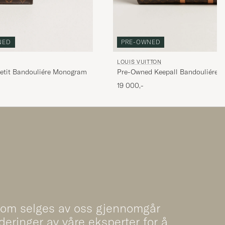
NED
PRE-OWNED
LOUIS VUITTON
etit Bandouliére Monogram
Pre-Owned Keepall Bandouliére 
19 000,-
som selges av oss gjennomgår
deringer av våre eksperter for å