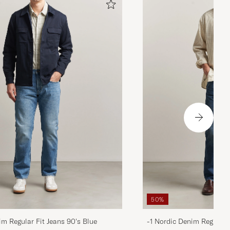
50%
im Regular Fit Jeans 90's Blue
-1 Nordic Denim Regular 