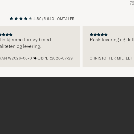
72
4.80/5
6401 OMTALER
FORRIGE
NESTE
d kjempe fornøyd med
Rask levering og flott p
teten og levering.
N W
2026-08-07
KJØPER
2026-07-29
CHRISTOFFER MIETLE F
20
Tack