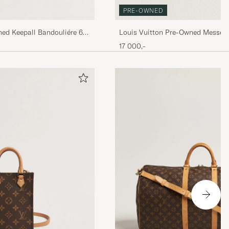
PRE-OWNED
ned Keepall Bandouliére 60
Louis Vuitton Pre-Owned Messen
Monogram Macassar
17 000,-