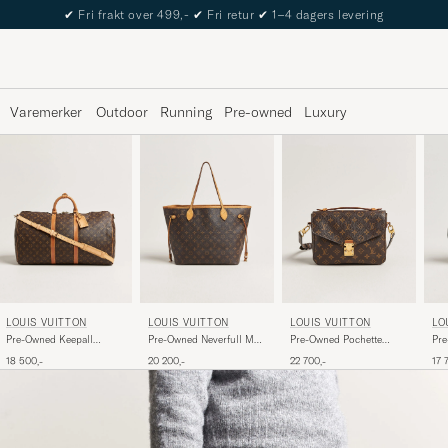
✔
Fri frakt over 499,-
✔
Fri retur
✔
1–4 dagers levering
Varemerker
Outdoor
Running
Pre-owned
Luxury
LOUIS VUITTON
LOUIS VUITTON
LOUIS VUITTON
LO
Pre-Owned Keepall
Pre-Owned Neverfull MM
Pre-Owned Pochette
Pr
Bandouliére 55
Monogram
Métis Monogram
Ba
18 500,-
20 200,-
22 700,-
17 
Monogram