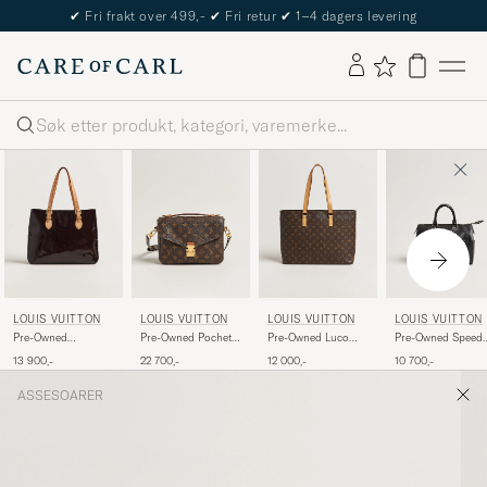
✔
Fri frakt over 499,-
✔
Fri retur
✔
1–4 dagers levering
Søk
LOUIS VUITTON
LOUIS VUITTON
LOUIS VUITTON
LOUIS VUITTON
Pre-Owned
Pre-Owned Pochette
Pre-Owned Luco
Pre-Owned Speed
Brentwood Tote Bag
Métis Monogram
Bag Monogram
Epi Leather 25 Bla
13 900,-
22 700,-
12 000,-
10 700,-
Vernis Leather
Burgundy
ASSESOARER