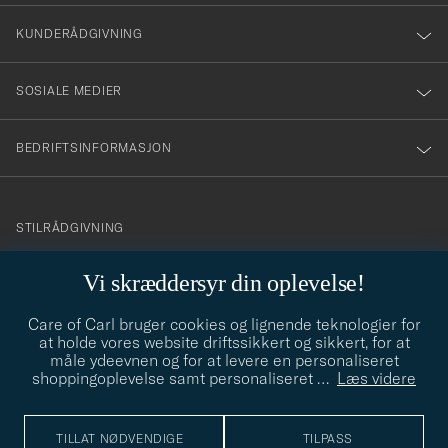
vårt
nyhetsbrev!
KUNDERÅDGIVNING
SOSIALE MEDIER
BEDRIFTSINFORMASJON
info@careofcarl.no
STILRÅDGIVNING
Behøver du hjelp til å finne din personlige stil? Vi hjelper deg
Vi skræddersyr din oplevelse!
gjerne!
Care of Carl bruger cookies og lignende teknologier for
STILRÅDGIVNING
at holde vores website driftssikkert og sikkert, for at
måle ydeevnen og for at levere en personaliseret
shoppingoplevelse samt personaliseret
…
Læs videre
© Care of Carl 2026
TILLAT NØDVENDIGE
TILPASS