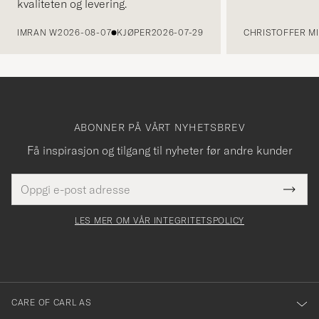
kvaliteten og levering.
FORRIGE
IMRAN W
2026-08-07
KJØPER
2026-07-29
CHRISTOFFER MI
ABONNER PÅ VÅRT NYHETSBREV
Få inspirasjon og tilgang til nyheter før andre kunder
E-
Tack
Dette
postadresse
Submi
för
felt
Newsl
må
Form
LES MER OM VÅR INTEGRITETSPOLICY
att
fylles
du
i
anmälde
dig
till
CARE OF CARL AS