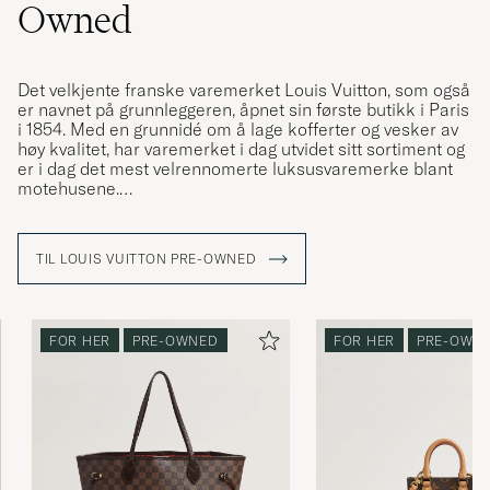
Owned
Det velkjente franske varemerket Louis Vuitton, som også
er navnet på grunnleggeren, åpnet sin første butikk i Paris
i 1854. Med en grunnidé om å lage kofferter og vesker av
høy kvalitet, har varemerket i dag utvidet sitt sortiment og
er i dag det mest velrennomerte luksusvaremerke blant
motehusene.
I løpet av årene har Louis Vuitton levert mange ikoniske
modeller som har vært elsket i generasjoner,
TIL LOUIS VUITTON PRE-OWNED
weekendbagen "Keepall" er en av dem. Denne er laget i
en mengde forskjellige design og fremfor alt i deres
ikoniske LV-monogram, som har en sterk
gjenkjennelsesfaktor.
FOR HER
PRE-OWNED
FOR HER
PRE-OWN