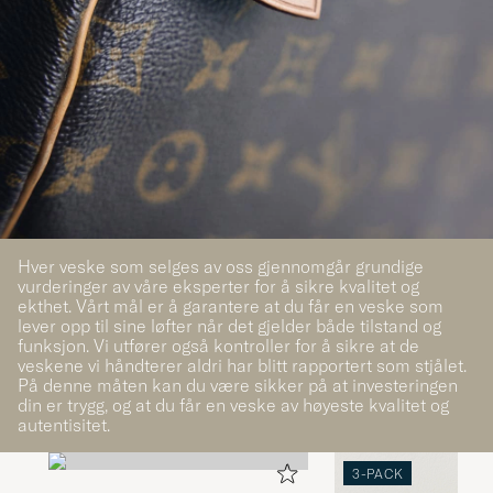
Hver veske som selges av oss gjennomgår grundige
vurderinger av våre eksperter for å sikre kvalitet og
ekthet. Vårt mål er å garantere at du får en veske som
lever opp til sine løfter når det gjelder både tilstand og
funksjon. Vi utfører også kontroller for å sikre at de
veskene vi håndterer aldri har blitt rapportert som stjålet.
På denne måten kan du være sikker på at investeringen
din er trygg, og at du får en veske av høyeste kvalitet og
autentisitet.
3-PACK