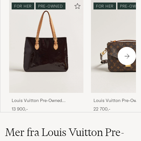
FOR HER
PRE-OWNED
FOR HER
PRE-OWN
Louis Vuitton Pre-Owned
Louis Vuitton Pre-Own
Brentwood Tote Bag Vernis
Métis Monogram
13 900,-
22 700,-
Leather Burgundy
Mer fra Louis Vuitton Pre-