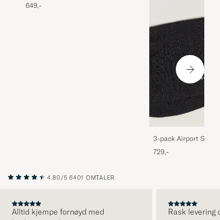
649,-
3-pack Airport Socks
Melange
729,-
4.80/5
6401 OMTALER
Alltid kjempe fornøyd med
Rask levering o