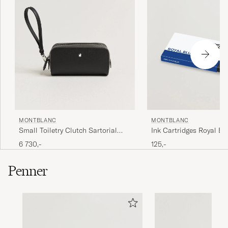
Hurtig levering! TAK for det.
LENE T
KJØPTE PÅ CAREOFCARL.DK
Snabb respons Rekommenderas
LARS C
KJØPTE PÅ CAREOFCARL.SE
MONTBLANC
MONTBLANC
Ink Cartridges Royal Bl
Small Toiletry Clutch Sartorial
Leather Black
125,-
6 730,-
Som förväntat
BO K
KJØPTE PÅ CAREOFCARL.SE
Penner
Rask levering
EVA G
KJØPTE PÅ CAREOFCARL.NO