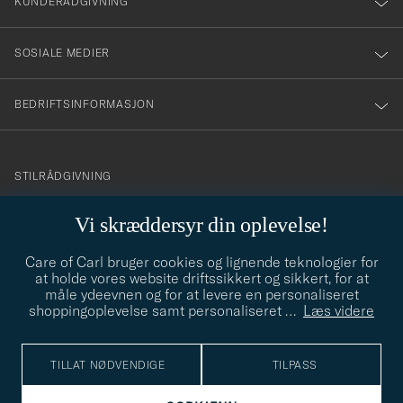
KUNDERÅDGIVNING
skiljer lite på de olika modellerna så det blev
inte riktigt bra. När Care of Carl skickade
SOSIALE MEDIER
fel..,,,
JOHN K
KJØPTE PÅ CAREOFCARL.SE
BEDRIFTSINFORMASJON
Bra produkt och en mycket snabb leverans
info@careofcarl.no
STILRÅDGIVNING
HELMUT K
KJØPTE PÅ CAREOFCARL.SE
Behøver du hjelp til å finne din personlige stil? Vi hjelper deg
Vi skræddersyr din oplevelse!
gjerne!
Care of Carl bruger cookies og lignende teknologier for
STILRÅDGIVNING
Funkar sisådär
at holde vores website driftssikkert og sikkert, for at
JÖRGEN J
KJØPTE PÅ CAREOFCARL.SE
måle ydeevnen og for at levere en personaliseret
shoppingoplevelse samt personaliseret
…
Læs videre
© Care of Carl 2026
TILLAT NØDVENDIGE
TILPASS