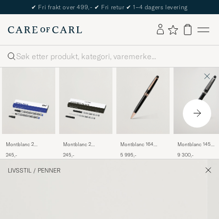
✔
Fri frakt over 499,-
✔
Fri retur
✔
1–4 dagers levering
Søk
Montblanc 2
Montblanc 2
Montblanc 164
Montblanc 145
Rollerball LeGrand
Ballpoint Pen
Classique
Meisterstück M
245,-
245,-
5 995,-
9 300,-
Pen Refills Royal
Refills Mystery
Meisterstück
Fountain Pen
Blue
Black
Ballpoint Pen Red
Platinum Line
LIVSSTIL
/
PENNER
Gold