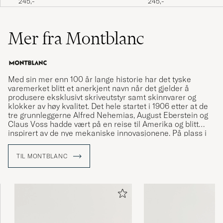
245,-
245,-
Perfekt, snabb och felfri service.
JAN A
KJØPTE PÅ CAREOFCARL.SE
Mer fra Montblanc
Mkt bra snabb och smidig leverans
Med sin mer enn 100 år lange historie har det tyske
PETER J
KJØPTE PÅ CAREOFCARL.SE
varemerket blitt et anerkjent navn når det gjelder å
produsere eksklusivt skriveutstyr samt skinnvarer og
klokker av høy kvalitet. Det hele startet i 1906 etter at de
tre grunnleggerne Alfred Nehemias, August Eberstein og
Claus Voss hadde vært på en reise til Amerika og blitt
Exakt vad jag letade efter! Nu skriver jag
inspirert av de nye mekaniske innovasjonene. På plass i
vidare efter snabb leverans!
Hamburg bestemte de seg for å starte varemerket som
via fint produsert skriveutstyr skulle vise seg å
ANNIKA V
KJØPTE PÅ CAREOFCARL.SE
TIL MONTBLANC
revolusjonere kunsten å skrive for hånd.
the rojjerbal is fucking perfekt
HEINRICH L
KJØPTE PÅ CAREOFCARL.SE