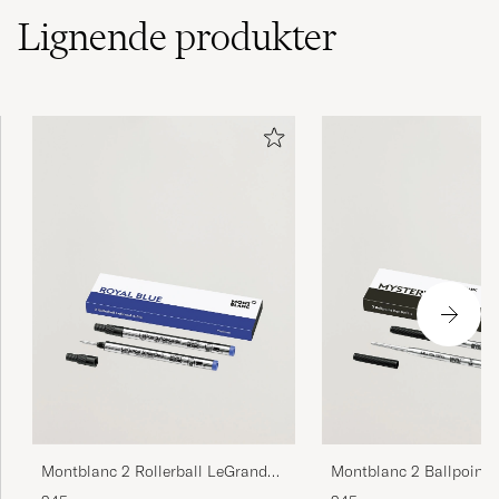
Lignende
produkter
God kvalitet…skriver bra. Raskt levert. Jeg er
fornøyd
ROGER T
KJØPTE PÅ CAREOFCARL.NO
Väldigt Snabb leverans !
ANDREW R
KJØPTE PÅ CAREOFCARL.SE
Perfekta!
ULRIKA H
KJØPTE PÅ CAREOFCARL.SE
Montblanc 2 Rollerball LeGrand
Montblanc 2 Ballpoint P
Pen Refills Royal Blue
Mystery Black