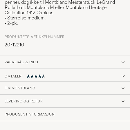
penner, dog ikke til Montblanc Meisterstück LeGrand
Rollerball, Montblanc M eller Montblanc Heritage
Collection 1912 Capless.
• Størrelse medium.
• 2-pk.
PRODUKTETS ARTIKKELNUMMER
20712210
VASKERÅD & INFO
OMTALER
4.7
OM MONTBLANC
LEVERING OG RETUR
(92 Vurdering)
(73)
PRODUSENTINFORMASJON
(14)
(1)
(0)
(4)