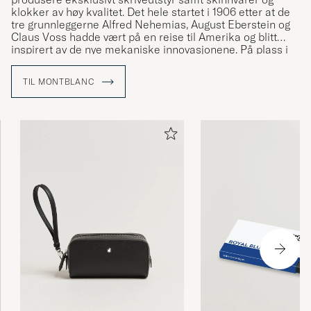
klokker av høy kvalitet. Det hele startet i 1906 etter at de
tre grunnleggerne Alfred Nehemias, August Eberstein og
Claus Voss hadde vært på en reise til Amerika og blitt
inspirert av de nye mekaniske innovasjonene. På plass i
Hamburg bestemte de seg for å starte varemerket som
via fint produsert skriveutstyr skulle vise seg å
TIL MONTBLANC
revolusjonere kunsten å skrive for hånd.