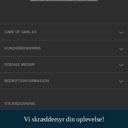
att
fylles
du
i
anmälde
dig
till
CARE OF CARL AS
vårt
nyhetsbrev!
KUNDERÅDGIVNING
SOSIALE MEDIER
BEDRIFTSINFORMASJON
info@careofcarl.no
STILRÅDGIVNING
Behøver du hjelp til å finne din personlige stil? Vi hjelper deg
Vi skræddersyr din oplevelse!
gjerne!