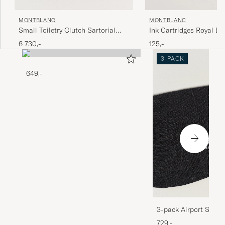
MONTBLANC
MONTBLANC
Ink Cartridges Royal Bl
Small Toiletry Clutch Sartorial
Leather Black
125,-
6 730,-
3-PACK
649,-
3-pack Airport Socks
Melange
729,-