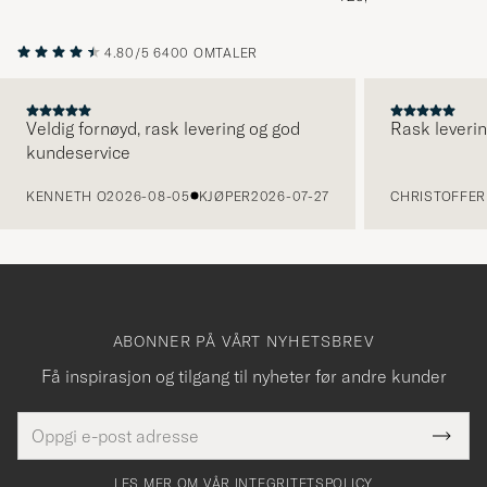
4.80/5
6400 OMTALER
Veldig fornøyd, rask levering og god
Rask leverin
kundeservice
FORRIGE
KENNETH O
2026-08-05
KJØPER
2026-07-27
CHRISTOFFER 
ABONNER PÅ VÅRT NYHETSBREV
Få inspirasjon og tilgang til nyheter før andre kunder
E-
Tack
Dette
postadresse
Submi
för
felt
Newsl
må
Form
LES MER OM VÅR INTEGRITETSPOLICY