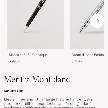
Montblanc 164 Classique
Caran d' Ache Ecridor R
Meisterstück Ballpoint Pen
Rollerball Pen Platinu
5 995,-
3 140,-
Platinum Line
Mer fra Montblanc
Med sin mer enn 100 år lange historie har det tyske
varemerket blitt et anerkjent navn når det gjelder å
produsere eksklusivt skriveutstyr samt skinnvarer og