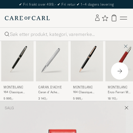
✔
Fri frakt over 499,-
✔
Fri retur
✔
1–4 dagers levering
Søk
MONTBLANC
MONTBLANC
MONTBLANC
CARAN D'ACHE
164 Classique
164 Classique
Enzo Ferrari M
Caran d' Ache
Meisterstück
Meisterstück
Fountain Pen
Ecridor Retro
5 995,-
5 995,-
18 110,-
3 140,-
Ballpoint Pen
Ballpoint Pen Red
Rollerball Pen
Platinum Line
Gold
Platinum Coated
SALG