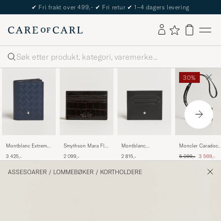
✔
Fri frakt over 499,-
✔
Fri retur
✔
1–4 dagers levering
Søk
30%
Montblanc Extreme
Smythson Mara Flat
Montblanc
Moncler Caradoc
3.0 Card Holder 4cc
Cardholder Dark
Meisterstück Card
Card Holder Black
Ordinær pris
Nedsatt pr
3 425,-
2 099,-
2 815,-
5 099,-
3 569,-
Ink Blue
Brown
Holder 6cc Black
ASSESOARER
/
LOMMEBØKER
/
KORTHOLDERE