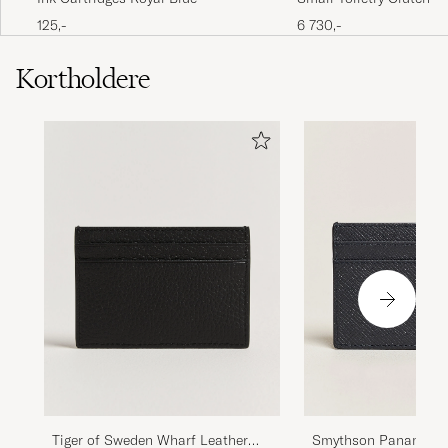
Leather Black
125,-
6 730,-
Kortholdere
Smythson Panama Fl
Tiger of Sweden Wharf Leather