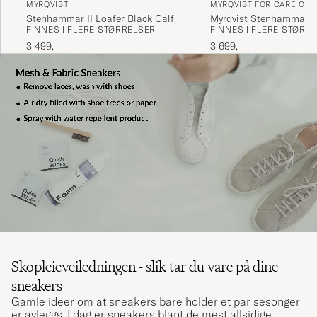
MYRQVIST
MYRQVIST FOR CARE OF 
Stenhammar II Loafer Black Calf
Myrqvist Stenhammar I
FINNES I FLERE STØRRELSER
FINNES I FLERE STØRR
Loafer Black Grained C
3 499,-
3 699,-
Skopleieveiledningen - slik tar du vare på dine
sneakers
Gamle ideer om at sneakers bare holder et par sesonger
er avleggs. I dag er sneakers blant de mest allsidige