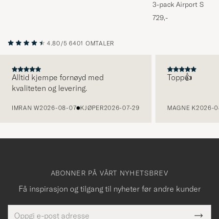
3-pack Airport Socks
Melange
729,-
4.80/5
6401 OMTALER
Alltid kjempe fornøyd med
Topp👍
kvaliteten og levering.
FORRIGE
IMRAN W
2026-08-07
KJØPER
2026-07-29
MAGNE K
2026-0
ABONNER PÅ VÅRT NYHETSBREV
Få inspirasjon og tilgang til nyheter før andre kunder
E-
Tack
Dette
postadresse