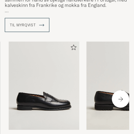
kalveskinn fra Frankrike og mokka fra England.
Siden 2016 har varemerket skapt modeller til både
formelle anledninger og til avslappet hverdagsbruk med
TIL MYRQVIST
fokus på å produsere tidløse sko som ikke går på akkord
med dagens trender. Du kan bruke Myrqvists ulike
modeller uansett anledning.